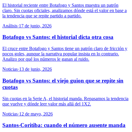
El historial reciente entre Botafogo y Santos muestra un patrón
claro. Sin cuotas oficiales, analizamos dónde está el valor en base a
la tendencia que se repite partido a partido.
Análisis
·
17 de junio, 2026
Botafogo vs Santos: el historial dicta otra cosa
El cruce entre Botafogo y Santos tiene un patrón claro de fricción y
pocos goles, aunque la narrativa popular insista en lo contrario.
Analizo por qué los números le ganan al ruido.
Noticias
·
13 de junio, 2026
Botafogo vs Santos: el viejo guion que se repite sin
cuotas
Sin cuotas en la Serie A, el historial manda. Repasamos la tendencia
que vuelve y dónde leer valor más allá del 1X2.
Noticias
·
12 de mayo, 2026
Santos-Coritiba: cuando el número ausente manda