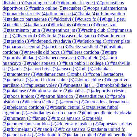
división
(
5
)
#
sporting cristal
(
5
)
#
premier league
(
5
)
#
pronósticos
deportivos
(
5
)
#
casino online
(
5
)
#
ecuabet
(
5
)
#
copa sudamericana
(
5
)
#
manchester city
(
4
)
#
fluminense
(
4
)
#
bahia
(
4
)
#
rb bragantino
(
4
)
#
atletico paranaense
(
4
)
#
aldosivi
(
4
)
#
cusco fc
(
4
)
#
liga 1 peru
(
4
)
#
celtics
(
4
)
#
alianza
(
4
)
#
luckslots
(
4
)
#
remo
(
3
)
#
cruz azul
(
3
)
#
sarmiento junin
(
3
)
#
argentinos jrs
(
3
)
#
racing club
(
3
)
#
gimnasia
l.p.
(
3
)
#
liverpool
(
3
)
#
vitoria
(
3
)
#
vasco da gama
(
3
)
#
san lorenzo
(
3
)
#
gremio
(
3
)
#
independ. rivadavia
(
3
)
#
atletico-mg
(
3
)
#
river plate
(
3
)
#
barracas central
(
3
)
#
táctica
(
3
)
#
velez sarsfield
(
3
)
#
instituto
cordoba
(
3
)
#
newells old boys
(
3
)
#
talleres cordoba
(
3
)
#
tigre
(
3
)
#
probabilidad
(
3
)
#
chapecoense-sc
(
3
)
#
banfield
(
3
)
#
sport
huancayo
(
3
)
#
valor apuesta
(
3
)
#
juan pablo ii college
(
3
)
#
nashville
sc
(
3
)
#
mls
(
3
)
#
sport boys
(
3
)
#
cusco
(
3
)
#
adt
(
3
)
#
chankas
(
3
)
#
monterrey
(
3
)
#
sudamericana
(
3
)
#
nba
(
3
)
#
copa libertadores
(
3
)
#
chelsea
(
3
)
#
am i in love shine
(
3
)
#
slot machine
(
3
)
#
deportivo
garcilaso
(
3
)
#
apuestas voley
(
3
)
#
apuestas liga 1
(
3
)
#
probabilidades
(
2
)
#
platense
(
2
)
#
union santa fe
(
2
)
#
análisis
(
2
)
#
deportivo riestra
(
2
)
#
boca juniors
(
2
)
#
patron historico
(
2
)
#
estadisticas
(
2
)
#
patrón
histórico
(
2
)
#
lectura táctica
(
2
)
#
córners
(
2
)
#
mercados alternativos
(
2
)
#
belgrano cordoba
(
2
)
#
rosario central
(
2
)
#
apuestas futbol
argentino
(
2
)
#
estudiantes de rio cuarto
(
2
)
#
independiente rivadavia
(
2
)
#
huracan
(
2
)
#
lanus
(
2
)
#
utc cajamarca
(
2
)
#
puebla
(
2
)
#
comerciantes unidos
(
2
)
#
defensa y justicia
(
2
)
#
apuestas tarjetas
(
2
)
#
fbc melgar
(
2
)
#
napoli
(
2
)
#
fc cajamarca
(
2
)
#
atlanta united fc
(
2
)
#
cuotas mls
(
2
)
#
charlotte fc
(
2
)
#
atlanta united
(
2
)
#
independiente