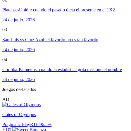
Platense-Unión: cuando el pasado dicta el presente en el 1X2
24 de junio, 2026
03
San Luis vs Cruz Azul: el favorito no es tan favorito
24 de junio, 2026
04
Coritiba-Palmeiras: cuando la estadística grita más que el nombre
24 de junio, 2026
Juegos destacados
AD
Gates of Olympus
Pragmatic Play
RTP
96.5
%
HOT