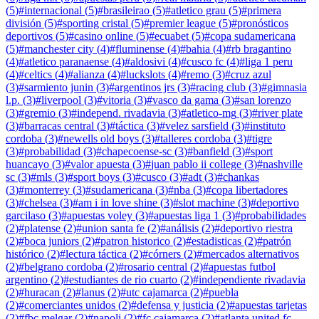
(
5
)
#
internacional
(
5
)
#
brasileirao
(
5
)
#
atletico grau
(
5
)
#
primera
división
(
5
)
#
sporting cristal
(
5
)
#
premier league
(
5
)
#
pronósticos
deportivos
(
5
)
#
casino online
(
5
)
#
ecuabet
(
5
)
#
copa sudamericana
(
5
)
#
manchester city
(
4
)
#
fluminense
(
4
)
#
bahia
(
4
)
#
rb bragantino
(
4
)
#
atletico paranaense
(
4
)
#
aldosivi
(
4
)
#
cusco fc
(
4
)
#
liga 1 peru
(
4
)
#
celtics
(
4
)
#
alianza
(
4
)
#
luckslots
(
4
)
#
remo
(
3
)
#
cruz azul
(
3
)
#
sarmiento junin
(
3
)
#
argentinos jrs
(
3
)
#
racing club
(
3
)
#
gimnasia
l.p.
(
3
)
#
liverpool
(
3
)
#
vitoria
(
3
)
#
vasco da gama
(
3
)
#
san lorenzo
(
3
)
#
gremio
(
3
)
#
independ. rivadavia
(
3
)
#
atletico-mg
(
3
)
#
river plate
(
3
)
#
barracas central
(
3
)
#
táctica
(
3
)
#
velez sarsfield
(
3
)
#
instituto
cordoba
(
3
)
#
newells old boys
(
3
)
#
talleres cordoba
(
3
)
#
tigre
(
3
)
#
probabilidad
(
3
)
#
chapecoense-sc
(
3
)
#
banfield
(
3
)
#
sport
huancayo
(
3
)
#
valor apuesta
(
3
)
#
juan pablo ii college
(
3
)
#
nashville
sc
(
3
)
#
mls
(
3
)
#
sport boys
(
3
)
#
cusco
(
3
)
#
adt
(
3
)
#
chankas
(
3
)
#
monterrey
(
3
)
#
sudamericana
(
3
)
#
nba
(
3
)
#
copa libertadores
(
3
)
#
chelsea
(
3
)
#
am i in love shine
(
3
)
#
slot machine
(
3
)
#
deportivo
garcilaso
(
3
)
#
apuestas voley
(
3
)
#
apuestas liga 1
(
3
)
#
probabilidades
(
2
)
#
platense
(
2
)
#
union santa fe
(
2
)
#
análisis
(
2
)
#
deportivo riestra
(
2
)
#
boca juniors
(
2
)
#
patron historico
(
2
)
#
estadisticas
(
2
)
#
patrón
histórico
(
2
)
#
lectura táctica
(
2
)
#
córners
(
2
)
#
mercados alternativos
(
2
)
#
belgrano cordoba
(
2
)
#
rosario central
(
2
)
#
apuestas futbol
argentino
(
2
)
#
estudiantes de rio cuarto
(
2
)
#
independiente rivadavia
(
2
)
#
huracan
(
2
)
#
lanus
(
2
)
#
utc cajamarca
(
2
)
#
puebla
(
2
)
#
comerciantes unidos
(
2
)
#
defensa y justicia
(
2
)
#
apuestas tarjetas
(
2
)
#
fbc melgar
(
2
)
#
napoli
(
2
)
#
fc cajamarca
(
2
)
#
atlanta united fc