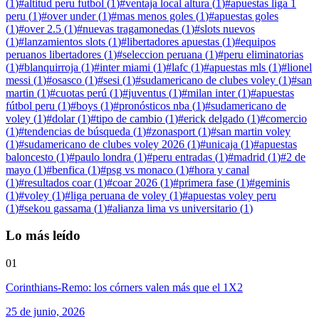
(
1
)
#
altitud peru futbol
(
1
)
#
ventaja local altura
(
1
)
#
apuestas liga 1
peru
(
1
)
#
over under
(
1
)
#
mas menos goles
(
1
)
#
apuestas goles
(
1
)
#
over 2.5
(
1
)
#
nuevas tragamonedas
(
1
)
#
slots nuevos
(
1
)
#
lanzamientos slots
(
1
)
#
libertadores apuestas
(
1
)
#
equipos
peruanos libertadores
(
1
)
#
seleccion peruana
(
1
)
#
peru eliminatorias
(
1
)
#
blanquirroja
(
1
)
#
inter miami
(
1
)
#
lafc
(
1
)
#
apuestas mls
(
1
)
#
lionel
messi
(
1
)
#
osasco
(
1
)
#
sesi
(
1
)
#
sudamericano de clubes voley
(
1
)
#
san
martin
(
1
)
#
cuotas perú
(
1
)
#
juventus
(
1
)
#
milan inter
(
1
)
#
apuestas
fútbol peru
(
1
)
#
boys
(
1
)
#
pronósticos nba
(
1
)
#
sudamericano de
voley
(
1
)
#
dolar
(
1
)
#
tipo de cambio
(
1
)
#
erick delgado
(
1
)
#
comercio
(
1
)
#
tendencias de búsqueda
(
1
)
#
zonasport
(
1
)
#
san martin voley
(
1
)
#
sudamericano de clubes voley 2026
(
1
)
#
unicaja
(
1
)
#
apuestas
baloncesto
(
1
)
#
paulo londra
(
1
)
#
peru entradas
(
1
)
#
madrid
(
1
)
#
2 de
mayo
(
1
)
#
benfica
(
1
)
#
psg vs monaco
(
1
)
#
hora y canal
(
1
)
#
resultados coar
(
1
)
#
coar 2026
(
1
)
#
primera fase
(
1
)
#
geminis
(
1
)
#
voley
(
1
)
#
liga peruana de voley
(
1
)
#
apuestas voley peru
(
1
)
#
sekou gassama
(
1
)
#
alianza lima vs universitario
(
1
)
Lo más leído
01
Corinthians-Remo: los córners valen más que el 1X2
25 de junio, 2026