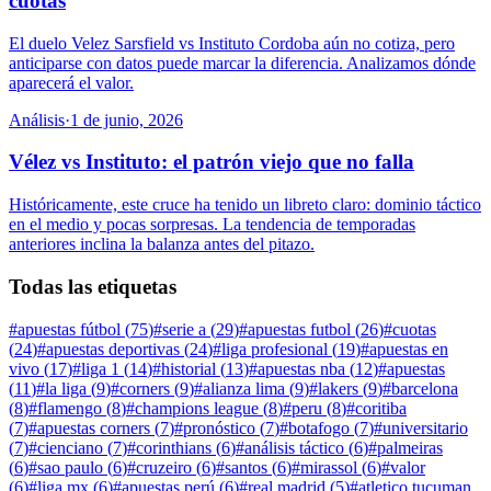
cuotas
El duelo Velez Sarsfield vs Instituto Cordoba aún no cotiza, pero
anticiparse con datos puede marcar la diferencia. Analizamos dónde
aparecerá el valor.
Análisis
·
1 de junio, 2026
Vélez vs Instituto: el patrón viejo que no falla
Históricamente, este cruce ha tenido un libreto claro: dominio táctico
en el medio y pocas sorpresas. La tendencia de temporadas
anteriores inclina la balanza antes del pitazo.
Todas las etiquetas
#
apuestas fútbol
(
75
)
#
serie a
(
29
)
#
apuestas futbol
(
26
)
#
cuotas
(
24
)
#
apuestas deportivas
(
24
)
#
liga profesional
(
19
)
#
apuestas en
vivo
(
17
)
#
liga 1
(
14
)
#
historial
(
13
)
#
apuestas nba
(
12
)
#
apuestas
(
11
)
#
la liga
(
9
)
#
corners
(
9
)
#
alianza lima
(
9
)
#
lakers
(
9
)
#
barcelona
(
8
)
#
flamengo
(
8
)
#
champions league
(
8
)
#
peru
(
8
)
#
coritiba
(
7
)
#
apuestas corners
(
7
)
#
pronóstico
(
7
)
#
botafogo
(
7
)
#
universitario
(
7
)
#
cienciano
(
7
)
#
corinthians
(
6
)
#
análisis táctico
(
6
)
#
palmeiras
(
6
)
#
sao paulo
(
6
)
#
cruzeiro
(
6
)
#
santos
(
6
)
#
mirassol
(
6
)
#
valor
(
6
)
#
liga mx
(
6
)
#
apuestas perú
(
6
)
#
real madrid
(
5
)
#
atletico tucuman