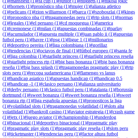
(
1
)
#
mansfield
(
1
)
#
fa cup
(
1
)
#
junior
(
1
)
#
nuggets
(
1
)
#
nikola jokic
(
1
)
#
hornets
(
1
)
#
pronóstico nba
(
1
)
#
mujer
(
1
)
#
alianza atletico
(
1
)
#
pelicans
(
1
)
#
zion williamson
(
1
)
#
barca
(
1
)
#
szoboszlai
(
1
)
#
kings
(
1
)
#
pronostico nba
(
1
)
#
tragamonedas peru
(
1
)
#
rtp slots
(
1
)
#
normas
(
1
)
#
legales
(
1
)
#
el peruano
(
1
)
#
cd moquegua
(
1
)
#
america
(
1
)
#
cremonese
(
1
)
#
milan
(
1
)
#
apuestas combinadas
(
1
)
#
parlay
(
1
)
#
acumulador
(
1
)
#
apuesta multiple
(
1
)
#
juan pablo ii
(
1
)
#
apuestas
futbol peru
(
1
)
#
havre
(
1
)
#
psg
(
1
)
#
ligue 1
(
1
)
#
millonarios
(
1
)
#
deportivo pereira
(
1
)
#
liga colombiana
(
1
)
#
gorillaz
(
1
)
#
tendencias
(
1
)
#
octavos de final
(
1
)
#
fútbol europeo
(
1
)
#
santa fe
(
1
)
#
liga colombia
(
1
)
#
starlight princess
(
1
)
#
starlight princess reseña
(
1
)
#
starlight princess rtp
(
1
)
#
big bass bonanza
(
1
)
#
big bass bonanza
reseña
(
1
)
#
big bass splash
(
1
)
#
tragamonedas pragmatic play
(
1
)
#
rtp
slots peru
(
1
)
#
recopa sudamericana
(
1
)
#
flamengo vs lanus
(
1
)
#
handicap asiatico
(
1
)
#
apuestas handicap
(
1
)
#
handicap 0.5
(
1
)
#
handicap -1
(
1
)
#
clasico peruano
(
1
)
#
alianza universitario
(
1
)
#
derby peruano
(
1
)
#
clasico futbol peru
(
1
)
#
atalanta
(
1
)
#
borussia
dortmund
(
1
)
#
sweet bonanza
(
1
)
#
sweet bonanza reseña
(
1
)
#
sweet
bonanza rtp
(
1
)
#
liga española apuestas
(
1
)
#
pronosticos la liga
(
1
)
#
volatilidad slots
(
1
)
#
tragamonedas volatilidad
(
1
)
#
slots alta
volatilidad
(
1
)
#
bankroll casino
(
1
)
#
aviator estrategia
(
1
)
#
crash game
(
1
)
#
jetx
(
1
)
#
juego aviator
(
1
)
#
championship
(
1
)
#
underdog
(
1
)
#
binacional
(
1
)
#
deportivo binacional
(
1
)
#
pragmatic play
(
1
)
#
pragmatic play slots
(
1
)
#
pragmatic play reseña
(
1
)
#
slots peru
(
1
)
#
ticketmaster
(
1
)
#
tendencias peru
(
1
)
#
factor altura futbol