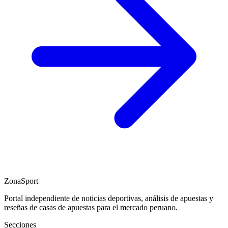
ZonaSport
Portal independiente de noticias deportivas, análisis de apuestas y
reseñas de casas de apuestas para el mercado peruano.
Secciones