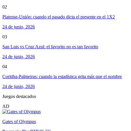
02
Platense-Unión: cuando el pasado dicta el presente en el 1X2
24 de junio, 2026
03
San Luis vs Cruz Azul: el favorito no es tan favorito
24 de junio, 2026
04
Coritiba-Palmeiras: cuando la estadística grita más que el nombre
24 de junio, 2026
Juegos destacados
AD
Gates of Olympus