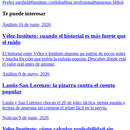
#
velez sarsfield
#
instituto cordoba
#
liga profesional
#
apuestas fútbol
Te puede interesar
Análisis
·
16 de junio, 2026
Vélez-Instituto: cuando el historial es más fuerte que
el ruido
El historial entre Vélez e Instituto muestra un patrón de pocos goles
y mucha fricción que enfría la euforia popular. Descubre dónde está
el valor real antes de apostar.
Análisis
·
9 de mayo, 2026
Lanús-San Lorenzo: la pizarra contra el cuento
popular
Lanús y San Lorenzo chocan el 26 de julio: táctica, pelota parada y
lectura de apuestas sin comprar el relato fácil en la previa.
Noticias
·
9 de junio, 2026
Velez-Instituto: cómo calcular probabilidad sin