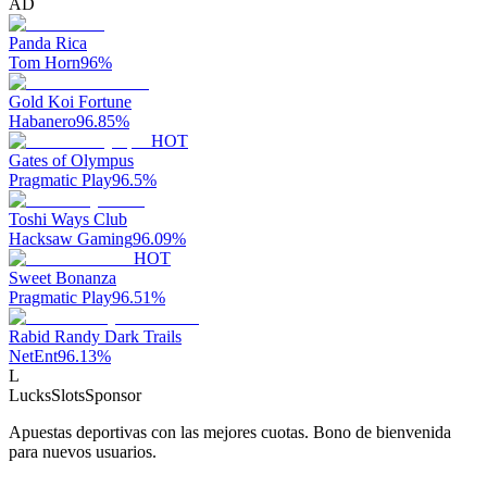
AD
Panda Rica
Tom Horn
96
%
Gold Koi Fortune
Habanero
96.85
%
HOT
Gates of Olympus
Pragmatic Play
96.5
%
Toshi Ways Club
Hacksaw Gaming
96.09
%
HOT
Sweet Bonanza
Pragmatic Play
96.51
%
Rabid Randy Dark Trails
NetEnt
96.13
%
L
LucksSlots
Sponsor
Apuestas deportivas con las mejores cuotas. Bono de bienvenida
para nuevos usuarios.