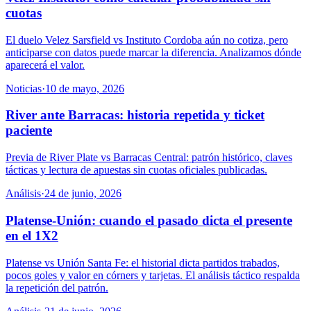
cuotas
El duelo Velez Sarsfield vs Instituto Cordoba aún no cotiza, pero
anticiparse con datos puede marcar la diferencia. Analizamos dónde
aparecerá el valor.
Noticias
·
10 de mayo, 2026
River ante Barracas: historia repetida y ticket
paciente
Previa de River Plate vs Barracas Central: patrón histórico, claves
tácticas y lectura de apuestas sin cuotas oficiales publicadas.
Análisis
·
24 de junio, 2026
Platense-Unión: cuando el pasado dicta el presente
en el 1X2
Platense vs Unión Santa Fe: el historial dicta partidos trabados,
pocos goles y valor en córners y tarjetas. El análisis táctico respalda
la repetición del patrón.