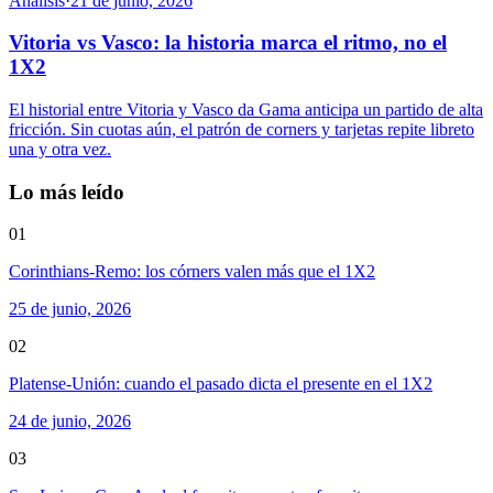
Análisis
·
21 de junio, 2026
Vitoria vs Vasco: la historia marca el ritmo, no el
1X2
El historial entre Vitoria y Vasco da Gama anticipa un partido de alta
fricción. Sin cuotas aún, el patrón de corners y tarjetas repite libreto
una y otra vez.
Lo más leído
01
Corinthians-Remo: los córners valen más que el 1X2
25 de junio, 2026
02
Platense-Unión: cuando el pasado dicta el presente en el 1X2
24 de junio, 2026
03