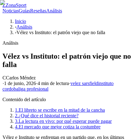
Z
ZonaSport
Noticias
Guías
Reseñas
Análisis
Inicio
›
Análisis
›
Vélez vs Instituto: el patrón viejo que no falla
Análisis
Vélez vs Instituto: el patrón viejo que no
falla
C
Carlos Méndez
·
1 de junio, 2026
·
4 min
de lectura
·
velez sarsfield
instituto
cordoba
liga profesional
Contenido del artículo
1.
El libreto se escribe en la mitad de la cancha
2.
¿Qué dice el historial reciente?
3.
La lectura en vivo: por qué esperar puede pagar
4.
El mercado que mejor cotiza la costumbre
Vélez e Instituto se enfrentan en un partido que, en los últimos