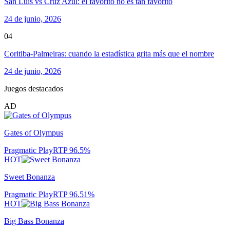
San Luis vs Cruz Azul: el favorito no es tan favorito
24 de junio, 2026
04
Coritiba-Palmeiras: cuando la estadística grita más que el nombre
24 de junio, 2026
Juegos destacados
AD
Gates of Olympus
Pragmatic Play
RTP
96.5
%
HOT
Sweet Bonanza
Pragmatic Play
RTP
96.51
%
HOT
Big Bass Bonanza