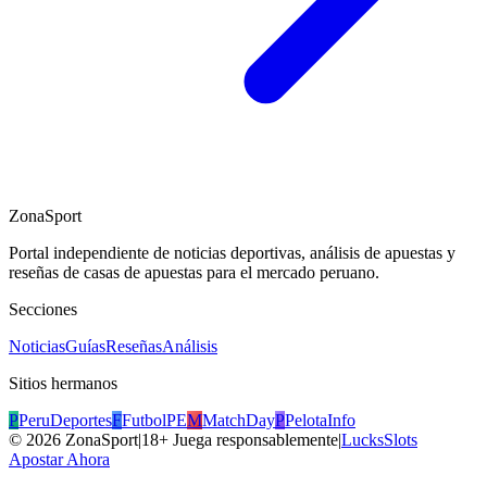
ZonaSport
Portal independiente de noticias deportivas, análisis de apuestas y
reseñas de casas de apuestas para el mercado peruano.
Secciones
Noticias
Guías
Reseñas
Análisis
Sitios hermanos
P
PeruDeportes
F
FutbolPE
M
MatchDay
P
PelotaInfo
©
2026
ZonaSport
|
18+ Juega responsablemente
|
LucksSlots
Apostar Ahora