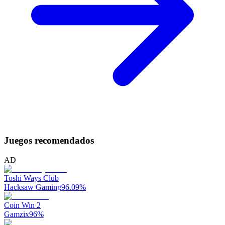
Juegos recomendados
AD
Toshi Ways Club
Hacksaw Gaming
96.09
%
Coin Win 2
Gamzix
96
%