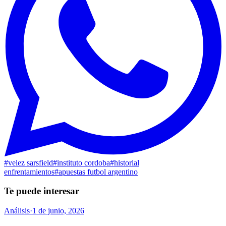
#
velez sarsfield
#
instituto cordoba
#
historial
enfrentamientos
#
apuestas futbol argentino
Te puede interesar
Análisis
·
1 de junio, 2026