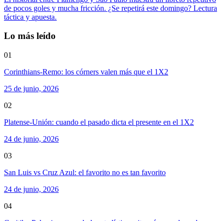
de pocos goles y mucha fricción. ¿Se repetirá este domingo? Lectura
táctica y apuesta.
Lo más leído
01
Corinthians-Remo: los córners valen más que el 1X2
25 de junio, 2026
02
Platense-Unión: cuando el pasado dicta el presente en el 1X2
24 de junio, 2026
03
San Luis vs Cruz Azul: el favorito no es tan favorito
24 de junio, 2026
04