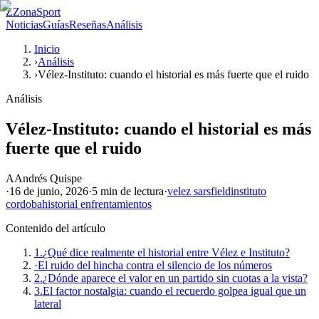
Z
ZonaSport
Noticias
Guías
Reseñas
Análisis
Inicio
›
Análisis
›
Vélez-Instituto: cuando el historial es más fuerte que el ruido
Análisis
Vélez-Instituto: cuando el historial es más
fuerte que el ruido
A
Andrés Quispe
·
16 de junio, 2026
·
5 min
de lectura
·
velez sarsfield
instituto
cordoba
historial enfrentamientos
Contenido del artículo
1.
¿Qué dice realmente el historial entre Vélez e Instituto?
·
El ruido del hincha contra el silencio de los números
2.
¿Dónde aparece el valor en un partido sin cuotas a la vista?
3.
El factor nostalgia: cuando el recuerdo golpea igual que un
lateral