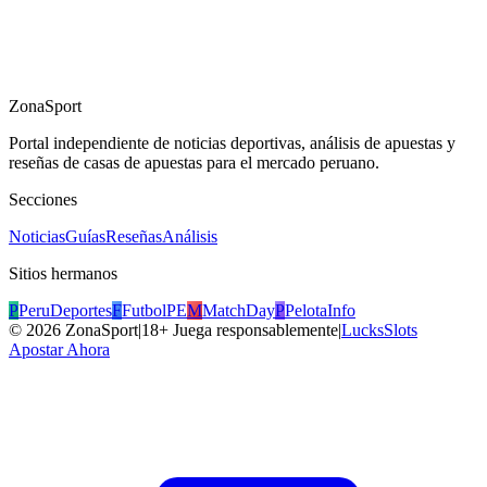
ZonaSport
Portal independiente de noticias deportivas, análisis de apuestas y
reseñas de casas de apuestas para el mercado peruano.
Secciones
Noticias
Guías
Reseñas
Análisis
Sitios hermanos
P
PeruDeportes
F
FutbolPE
M
MatchDay
P
PelotaInfo
©
2026
ZonaSport
|
18+ Juega responsablemente
|
LucksSlots
Apostar Ahora