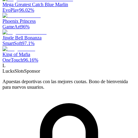
Mega Greatest Catch Blue Marlin
EvoPlay
96.02
%
Phoenix Princess
GameArt
96
%
Jingle Bell Bonanza
SmartSoft
97.1
%
King of Mafia
OneTouch
96.16
%
L
LucksSlots
Sponsor
Apuestas deportivas con las mejores cuotas. Bono de bienvenida
para nuevos usuarios.