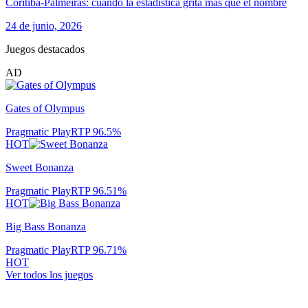
Coritiba-Palmeiras: cuando la estadística grita más que el nombre
24 de junio, 2026
Juegos destacados
AD
Gates of Olympus
Pragmatic Play
RTP
96.5
%
HOT
Sweet Bonanza
Pragmatic Play
RTP
96.51
%
HOT
Big Bass Bonanza
Pragmatic Play
RTP
96.71
%
HOT
Ver todos los juegos