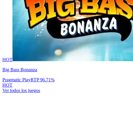
HOT
Big Bass Bonanza
Pragmatic Play
RTP
96.71
%
HOT
Ver todos los juegos