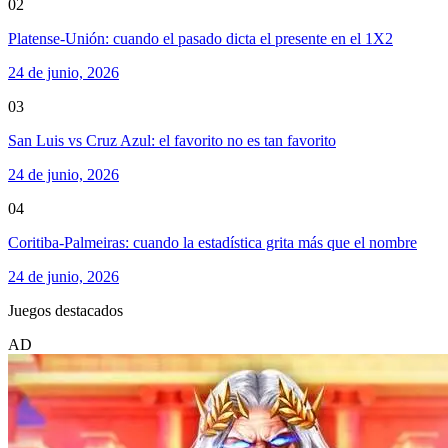
02
Platense-Unión: cuando el pasado dicta el presente en el 1X2
24 de junio, 2026
03
San Luis vs Cruz Azul: el favorito no es tan favorito
24 de junio, 2026
04
Coritiba-Palmeiras: cuando la estadística grita más que el nombre
24 de junio, 2026
Juegos destacados
AD