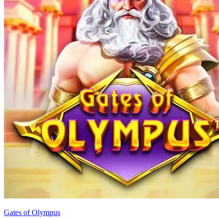
Gates of Olympus