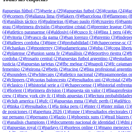
#
apuestas fútbol
(
75
)
#
serie a
(
29
)
#
apuestas futbol
(
26
)
#
cuotas
(
24
)
#
a
(
9
)
#
corners
(
9
)
#
alianza lima
(
9
)
#
lakers
(
9
)
#
barcelona
(
8
)
#
flamengo
(
(
6
)
#
análisis táctico
(
6
)
#
palmeiras
(
6
)
#
sao paulo
(
6
)
#
cruzeiro
(
6
)
#
sant
grau
(
5
)
#
primera división
(
5
)
#
sporting cristal
(
5
)
#
premier league
(
5
)
#
(
4
)
#
atletico paranaense
(
4
)
#
aldosivi
(
4
)
#
cusco fc
(
4
)
#
liga 1 peru
(
4
)
#
c
(
3
)
#
vitoria
(
3
)
#
vasco da gama
(
3
)
#
san lorenzo
(
3
)
#
gremio
(
3
)
#
indepe
(
3
)
#
talleres cordoba
(
3
)
#
tigre
(
3
)
#
probabilidad
(
3
)
#
chapecoense-sc
(
3
(
3
)
#
chankas
(
3
)
#
monterrey
(
3
)
#
sudamericana
(
3
)
#
nba
(
3
)
#
copa libert
(
2
)
#
platense
(
2
)
#
union santa fe
(
2
)
#
análisis
(
2
)
#
deportivo riestra
(
2
)
#
b
cordoba
(
2
)
#
rosario central
(
2
)
#
apuestas futbol argentino
(
2
)
#
estudian
justicia
(
2
)
#
apuestas tarjetas
(
2
)
#
fbc melgar
(
2
)
#
napoli
(
2
)
#
fc cajamar
femenino
(
2
)
#
girona
(
2
)
#
betis
(
2
)
#
racing
(
2
)
#
liga profesional argentin
(
2
)
#
sounders
(
2
)
#
whitecaps
(
2
)
#
atletico nacional
(
2
)
#
tragamonedas on
(
2
)
#
clippers
(
2
)
#
cuotas baloncesto
(
2
)
#
resultados uni
(
2
)
#
cristal
(
2
)
#
b
(
1
)
#
clasico
(
1
)
#
historial serie a
(
1
)
#
chapecoense
(
1
)
#
historial enfrent
(
1
)
#
lorient
(
1
)
#
primera division
(
1
)
#
apuesta sin valor
(
1
)
#
ligaprofesio
crew
(
1
)
#
new york city fc
(
1
)
#
mls apuestas
(
1
)
#
lectura probabilidade
(
1
)
#
club america
(
1
)
#
ufc
(
1
)
#
apuestas mma
(
1
)
#
ufc perth
(
1
)
#
atlético
(
1
)
#
tinka
(
1
)
#
resultados
(
1
)
#
la tinka peru
(
1
)
#
inter
(
1
)
#
inter milan
(
1
)
de posiciones
(
1
)
#
apertura 2026
(
1
)
#
onpe
(
1
)
#
resultados electorales
(
sur peruano
(
1
)
#
peruano
(
1
)
#
lazio
(
1
)
#
phoenix suns
(
1
)
#
trail blazers
(
(
1
)
#
analisis champions
(
1
)
#
documento nacional de identidad
(
1
)
#
dni 
(
1
)
#
apuestas royal
(
1
)
#
parlays
(
1
)
#
sorteos online
(
1
)
#
mano menezes
(