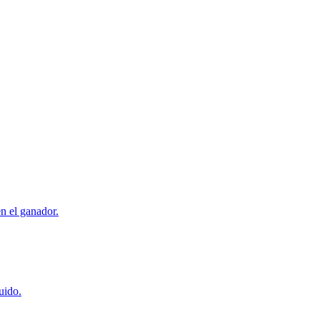
en el ganador.
uido.