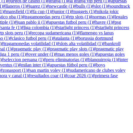
ú
(
1
)
#
juegos de casino
(
1
)
#
granja
(
1
)
#
la granja vip peru
(
1
)
#
apuestas
1
)
#
llaneros
(
1
)
#
juarez
(
1
)
#
newcastle
(
1
)
#
bulls
(
1
)
#
slot
(
1
)
#
soundtrack
1
)
#
mansfield
(
1
)
#
fa cup
(
1
)
#
junior
(
1
)
#
nuggets
(
1
)
#
nikola jokic
tico nba
(
1
)
#
tragamonedas peru
(
1
)
#
rtp slots
(
1
)
#
normas
(
1
)
#
legales
tiple
(
1
)
#
juan pablo ii
(
1
)
#
apuestas futbol peru
(
1
)
#
havre
(
1
)
#
psg
#
santa fe
(
1
)
#
liga colombia
(
1
)
#
starlight princess
(
1
)
#
starlight princess
rtp slots peru
(
1
)
#
recopa sudamericana
(
1
)
#
flamengo vs lanus
no
(
1
)
#
clasico futbol peru
(
1
)
#
atalanta
(
1
)
#
borussia dortmund
)
#
tragamonedas volatilidad
(
1
)
#
slots alta volatilidad
(
1
)
#
bankroll
nal
(
1
)
#
pragmatic play
(
1
)
#
pragmatic play slots
(
1
)
#
pragmatic play
liga 1 peru
(
1
)
#
over under
(
1
)
#
mas menos goles
(
1
)
#
apuestas goles
)
#
seleccion peruana
(
1
)
#
peru eliminatorias
(
1
)
#
blanquirroja
(
1
)
#
inter
uventus
(
1
)
#
milan inter
(
1
)
#
apuestas fútbol peru
(
1
)
#
boys
)
#
zonasport
(
1
)
#
san martin voley
(
1
)
#
sudamericano de clubes voley
hora y canal
(
1
)
#
resultados coar
(
1
)
#
coar 2026
(
1
)
#
primera fase