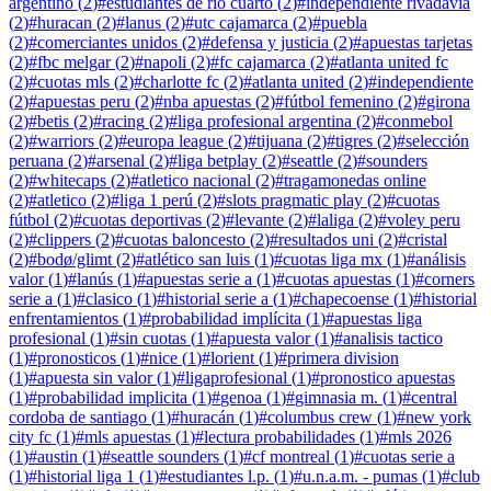
argentino
(
2
)
#
estudiantes de rio cuarto
(
2
)
#
independiente rivadavia
(
2
)
#
huracan
(
2
)
#
lanus
(
2
)
#
utc cajamarca
(
2
)
#
puebla
(
2
)
#
comerciantes unidos
(
2
)
#
defensa y justicia
(
2
)
#
apuestas tarjetas
(
2
)
#
fbc melgar
(
2
)
#
napoli
(
2
)
#
fc cajamarca
(
2
)
#
atlanta united fc
(
2
)
#
cuotas mls
(
2
)
#
charlotte fc
(
2
)
#
atlanta united
(
2
)
#
independiente
(
2
)
#
apuestas peru
(
2
)
#
nba apuestas
(
2
)
#
fútbol femenino
(
2
)
#
girona
(
2
)
#
betis
(
2
)
#
racing
(
2
)
#
liga profesional argentina
(
2
)
#
conmebol
(
2
)
#
warriors
(
2
)
#
europa league
(
2
)
#
tijuana
(
2
)
#
tigres
(
2
)
#
selección
peruana
(
2
)
#
arsenal
(
2
)
#
liga betplay
(
2
)
#
seattle
(
2
)
#
sounders
(
2
)
#
whitecaps
(
2
)
#
atletico nacional
(
2
)
#
tragamonedas online
(
2
)
#
atletico
(
2
)
#
liga 1 perú
(
2
)
#
slots pragmatic play
(
2
)
#
cuotas
fútbol
(
2
)
#
cuotas deportivas
(
2
)
#
levante
(
2
)
#
laliga
(
2
)
#
voley peru
(
2
)
#
clippers
(
2
)
#
cuotas baloncesto
(
2
)
#
resultados uni
(
2
)
#
cristal
(
2
)
#
bodø/glimt
(
2
)
#
atlético san luis
(
1
)
#
cuotas liga mx
(
1
)
#
análisis
valor
(
1
)
#
lanús
(
1
)
#
apuestas serie a
(
1
)
#
cuotas apuestas
(
1
)
#
corners
serie a
(
1
)
#
clasico
(
1
)
#
historial serie a
(
1
)
#
chapecoense
(
1
)
#
historial
enfrentamientos
(
1
)
#
probabilidad implícita
(
1
)
#
apuestas liga
profesional
(
1
)
#
sin cuotas
(
1
)
#
apuesta valor
(
1
)
#
analisis tactico
(
1
)
#
pronosticos
(
1
)
#
nice
(
1
)
#
lorient
(
1
)
#
primera division
(
1
)
#
apuesta sin valor
(
1
)
#
ligaprofesional
(
1
)
#
pronostico apuestas
(
1
)
#
probabilidad implicita
(
1
)
#
genoa
(
1
)
#
gimnasia m.
(
1
)
#
central
cordoba de santiago
(
1
)
#
huracán
(
1
)
#
columbus crew
(
1
)
#
new york
city fc
(
1
)
#
mls apuestas
(
1
)
#
lectura probabilidades
(
1
)
#
mls 2026
(
1
)
#
austin
(
1
)
#
seattle sounders
(
1
)
#
cf montreal
(
1
)
#
cuotas serie a
(
1
)
#
historial liga 1
(
1
)
#
estudiantes l.p.
(
1
)
#
u.n.a.m. - pumas
(
1
)
#
club