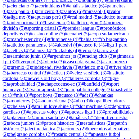
(
7
)
#
apuestas corners
(
7
)
#
pronóstico
(
7
)
#
botafogo
(
7
)
#
universitario
(
7
)
#
cienciano
(
7
)
#
corinthians
(
6
)
#
análisis táctico
(
6
)
#
palmeiras
(
6
)
#
sao paulo
(
6
)
#
cruzeiro
(
6
)
#
santos
(
6
)
#
mirassol
(
6
)
#
valor
(
6
)
#
liga mx
(
6
)
#
apuestas perú
(
6
)
#
real madrid
(
5
)
#
atletico tucuman
(
5
)
#
internacional
(
5
)
#
brasileirao
(
5
)
#
atletico grau
(
5
)
#
primera
división
(
5
)
#
sporting cristal
(
5
)
#
premier league
(
5
)
#
pronósticos
deportivos
(
5
)
#
casino online
(
5
)
#
ecuabet
(
5
)
#
copa sudamericana
(
5
)
#
manchester city
(
4
)
#
fluminense
(
4
)
#
bahia
(
4
)
#
rb bragantino
(
4
)
#
atletico paranaense
(
4
)
#
aldosivi
(
4
)
#
cusco fc
(
4
)
#
liga 1 peru
(
4
)
#
celtics
(
4
)
#
alianza
(
4
)
#
luckslots
(
4
)
#
remo
(
3
)
#
cruz azul
(
3
)
#
sarmiento junin
(
3
)
#
argentinos jrs
(
3
)
#
racing club
(
3
)
#
gimnasia
l.p.
(
3
)
#
liverpool
(
3
)
#
vitoria
(
3
)
#
vasco da gama
(
3
)
#
san lorenzo
(
3
)
#
gremio
(
3
)
#
independ. rivadavia
(
3
)
#
atletico-mg
(
3
)
#
river plate
(
3
)
#
barracas central
(
3
)
#
táctica
(
3
)
#
velez sarsfield
(
3
)
#
instituto
cordoba
(
3
)
#
newells old boys
(
3
)
#
talleres cordoba
(
3
)
#
tigre
(
3
)
#
probabilidad
(
3
)
#
chapecoense-sc
(
3
)
#
banfield
(
3
)
#
sport
huancayo
(
3
)
#
valor apuesta
(
3
)
#
juan pablo ii college
(
3
)
#
nashville
sc
(
3
)
#
mls
(
3
)
#
sport boys
(
3
)
#
cusco
(
3
)
#
adt
(
3
)
#
chankas
(
3
)
#
monterrey
(
3
)
#
sudamericana
(
3
)
#
nba
(
3
)
#
copa libertadores
(
3
)
#
chelsea
(
3
)
#
am i in love shine
(
3
)
#
slot machine
(
3
)
#
deportivo
garcilaso
(
3
)
#
apuestas voley
(
3
)
#
apuestas liga 1
(
3
)
#
probabilidades
(
2
)
#
platense
(
2
)
#
union santa fe
(
2
)
#
análisis
(
2
)
#
deportivo riestra
(
2
)
#
boca juniors
(
2
)
#
patron historico
(
2
)
#
estadisticas
(
2
)
#
patrón
histórico
(
2
)
#
lectura táctica
(
2
)
#
córners
(
2
)
#
mercados alternativos
(
2
)
#
belgrano cordoba
(
2
)
#
rosario central
(
2
)
#
apuestas futbol