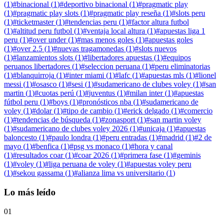
(
1
)
#
binacional
(
1
)
#
deportivo binacional
(
1
)
#
pragmatic play
(
1
)
#
pragmatic play slots
(
1
)
#
pragmatic play reseña
(
1
)
#
slots peru
(
1
)
#
ticketmaster
(
1
)
#
tendencias peru
(
1
)
#
factor altura futbol
(
1
)
#
altitud peru futbol
(
1
)
#
ventaja local altura
(
1
)
#
apuestas liga 1
peru
(
1
)
#
over under
(
1
)
#
mas menos goles
(
1
)
#
apuestas goles
(
1
)
#
over 2.5
(
1
)
#
nuevas tragamonedas
(
1
)
#
slots nuevos
(
1
)
#
lanzamientos slots
(
1
)
#
libertadores apuestas
(
1
)
#
equipos
peruanos libertadores
(
1
)
#
seleccion peruana
(
1
)
#
peru eliminatorias
(
1
)
#
blanquirroja
(
1
)
#
inter miami
(
1
)
#
lafc
(
1
)
#
apuestas mls
(
1
)
#
lionel
messi
(
1
)
#
osasco
(
1
)
#
sesi
(
1
)
#
sudamericano de clubes voley
(
1
)
#
san
martin
(
1
)
#
cuotas perú
(
1
)
#
juventus
(
1
)
#
milan inter
(
1
)
#
apuestas
fútbol peru
(
1
)
#
boys
(
1
)
#
pronósticos nba
(
1
)
#
sudamericano de
voley
(
1
)
#
dolar
(
1
)
#
tipo de cambio
(
1
)
#
erick delgado
(
1
)
#
comercio
(
1
)
#
tendencias de búsqueda
(
1
)
#
zonasport
(
1
)
#
san martin voley
(
1
)
#
sudamericano de clubes voley 2026
(
1
)
#
unicaja
(
1
)
#
apuestas
baloncesto
(
1
)
#
paulo londra
(
1
)
#
peru entradas
(
1
)
#
madrid
(
1
)
#
2 de
mayo
(
1
)
#
benfica
(
1
)
#
psg vs monaco
(
1
)
#
hora y canal
(
1
)
#
resultados coar
(
1
)
#
coar 2026
(
1
)
#
primera fase
(
1
)
#
geminis
(
1
)
#
voley
(
1
)
#
liga peruana de voley
(
1
)
#
apuestas voley peru
(
1
)
#
sekou gassama
(
1
)
#
alianza lima vs universitario
(
1
)
Lo más leído
01