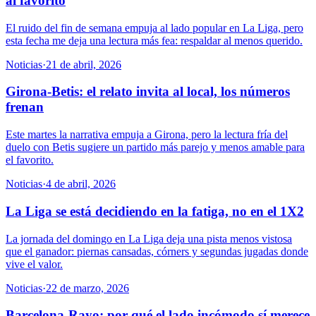
al favorito
El ruido del fin de semana empuja al lado popular en La Liga, pero
esta fecha me deja una lectura más fea: respaldar al menos querido.
Noticias
·
21 de abril, 2026
Girona-Betis: el relato invita al local, los números
frenan
Este martes la narrativa empuja a Girona, pero la lectura fría del
duelo con Betis sugiere un partido más parejo y menos amable para
el favorito.
Noticias
·
4 de abril, 2026
La Liga se está decidiendo en la fatiga, no en el 1X2
La jornada del domingo en La Liga deja una pista menos vistosa
que el ganador: piernas cansadas, córners y segundas jugadas donde
vive el valor.
Noticias
·
22 de marzo, 2026
Barcelona-Rayo: por qué el lado incómodo sí merece