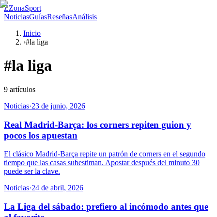
Z
ZonaSport
Noticias
Guías
Reseñas
Análisis
Inicio
›
#la liga
#
la liga
9
artículos
Noticias
·
23 de junio, 2026
Real Madrid-Barça: los corners repiten guion y
pocos los apuestan
El clásico Madrid-Barça repite un patrón de corners en el segundo
tiempo que las casas subestiman. Apostar después del minuto 30
puede ser la clave.
Noticias
·
24 de abril, 2026
La Liga del sábado: prefiero al incómodo antes que