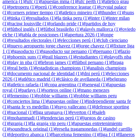
america
(
1
)
#
ufc
(
1
)
#
apuestas mma
(
1
)
#
ufc perth
(
1
)
#
atlético grau
(
1
)
#
petroperu
(
1
)
#
perú
(
1
)
#
conference league
(
1
)
#
crystal palace
(
1
)
#
corners primer tiempo
(
1
)
#
atletico mineiro
(
1
)
#
thunder
(
1
)
#
suns
(
1
)
#
tinka
(
1
)
#
resultados
(
1
)
#
la tinka peru
(
1
)
#
inter
(
1
)
#
inter milan
(
1
)
#
racing louisville
(
1
)
#
orlando pride
(
1
)
#
partidos de hoy
(
1
)
#
fútbol inglés
(
1
)
#
fútbol brasileño
(
1
)
#
alavés mallorca
(
1
)
#
oviedo
elche
(
1
)
#
tabla de posiciones
(
1
)
#
apertura 2026
(
1
)
#
onpe
(
1
)
#
resultados electorales
(
1
)
#
elecciones perú
(
1
)
#
club cienciano
(
1
)
#
nuevo aeropuerto jorge chavez
(
1
)
#
jorge chavez
(
1
)
#
fixture liga
1
(
1
)
#
gasoducto
(
1
)
#
gasoducto sur peruano
(
1
)
#
peruano
(
1
)
#
lazio
(
1
)
#
phoenix suns
(
1
)
#
trail blazers
(
1
)
#
estudiantes
(
1
)
#
playoffs nba
(
1
)
#
play in nba
(
1
)
#
lebron james
(
1
)
#
fútbol peruano
(
1
)
#
braga
(
1
)
#
real betis
(
1
)
#
estadisticas champions
(
1
)
#
analisis champions
(
1
)
#
documento nacional de identidad
(
1
)
#
dni perú
(
1
)
#
elecciones
2026
(
1
)
#
atlético madrid
(
1
)
#
clásico de avellaneda
(
1
)
#
belgrano
(
1
)
#
atletico rafaela
(
1
)
#
copa argentina
(
1
)
#
senegal
(
1
)
#
apuestas
royal
(
1
)
#
parlays
(
1
)
#
sorteos online
(
1
)
#
mano menezes
(
1
)
#
femenino
(
1
)
#
robbie williams
(
1
)
#
robbie williams peru
(
1
)
#
conciertos lima
(
1
)
#
apuestas online
(
1
)
#
independiente santa fe
(
1
)
#
santa fe vs medellin
(
1
)
#
rayo vallecano
(
1
)
#
defensor sporting
(
1
)
#
nacional
(
1
)
#
liga uruguaya
(
1
)
#
everton
(
1
)
#
saleh
(
1
)
#
mohammadi
(
1
)
#
tendencias perú
(
1
)
#
juegos de casino
(
1
)
#
granja
(
1
)
#
la granja vip peru
(
1
)
#
apuestas entretenimiento
(
1
)
#
soundtrack original
(
1
)
#
reseña tragamonedas
(
1
)
#
andré carrillo
(
1
)
#
deportivo abanca
(
1
)
#
barcelona femenino
(
1
)
#
liga f
(
1
)
#
llaneros