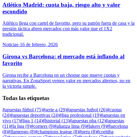
Atlético Madrid: cuota baja, riesgo alto y valor
escondido
Atlético llega con cartel de favorito, pero su patrón fuera de casa y la
presión táctica abren mercados con más valor que el 1X2
tradicional.
Noticias
·
16 de febrero, 2026
Girona vs Barcelona: el mercado está inflando al
favorito
Girona recibe a Barcelona en un choque que mueve cuotas y
narrativas. En ZonaSport vemos valor en mercados alternos, no en
la victoria simple.
Todas las etiquetas
#
apuestas fútbol
(
75
)
#
serie a
(
29
)
#
apuestas futbol
(
26
)
#
cuotas
(
24
)
#
apuestas deportivas
(
24
)
#
liga profesional
(
19
)
#
apuestas en
vivo
(
17
)
#
liga 1
(
14
)
#
historial
(
13
)
#
apuestas nba
(
12
)
#
apuestas
(
11
)
#
la liga
(
9
)
#
corners
(
9
)
#
alianza lima
(
9
)
#
lakers
(
9
)
#
barcelona
(
8
)
#
flamengo
(
8
)
#
champions league
(
8
)
#
peru
(
8
)
#
coritiba