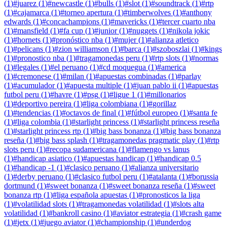
(
1
)
#
juarez
(
1
)
#
newcastle
(
1
)
#
bulls
(
1
)
#
slot
(
1
)
#
soundtrack
(
1
)
#
rtp
(
1
)
#
cajamarca
(
1
)
#
torneo apertura
(
1
)
#
timberwolves
(
1
)
#
anthony
edwards
(
1
)
#
concachampions
(
1
)
#
mavericks
(
1
)
#
tercer cuarto nba
(
1
)
#
mansfield
(
1
)
#
fa cup
(
1
)
#
junior
(
1
)
#
nuggets
(
1
)
#
nikola jokic
(
1
)
#
hornets
(
1
)
#
pronóstico nba
(
1
)
#
mujer
(
1
)
#
alianza atletico
(
1
)
#
pelicans
(
1
)
#
zion williamson
(
1
)
#
barca
(
1
)
#
szoboszlai
(
1
)
#
kings
(
1
)
#
pronostico nba
(
1
)
#
tragamonedas peru
(
1
)
#
rtp slots
(
1
)
#
normas
(
1
)
#
legales
(
1
)
#
el peruano
(
1
)
#
cd moquegua
(
1
)
#
america
(
1
)
#
cremonese
(
1
)
#
milan
(
1
)
#
apuestas combinadas
(
1
)
#
parlay
(
1
)
#
acumulador
(
1
)
#
apuesta multiple
(
1
)
#
juan pablo ii
(
1
)
#
apuestas
futbol peru
(
1
)
#
havre
(
1
)
#
psg
(
1
)
#
ligue 1
(
1
)
#
millonarios
(
1
)
#
deportivo pereira
(
1
)
#
liga colombiana
(
1
)
#
gorillaz
(
1
)
#
tendencias
(
1
)
#
octavos de final
(
1
)
#
fútbol europeo
(
1
)
#
santa fe
(
1
)
#
liga colombia
(
1
)
#
starlight princess
(
1
)
#
starlight princess reseña
(
1
)
#
starlight princess rtp
(
1
)
#
big bass bonanza
(
1
)
#
big bass bonanza
reseña
(
1
)
#
big bass splash
(
1
)
#
tragamonedas pragmatic play
(
1
)
#
rtp
slots peru
(
1
)
#
recopa sudamericana
(
1
)
#
flamengo vs lanus
(
1
)
#
handicap asiatico
(
1
)
#
apuestas handicap
(
1
)
#
handicap 0.5
(
1
)
#
handicap -1
(
1
)
#
clasico peruano
(
1
)
#
alianza universitario
(
1
)
#
derby peruano
(
1
)
#
clasico futbol peru
(
1
)
#
atalanta
(
1
)
#
borussia
dortmund
(
1
)
#
sweet bonanza
(
1
)
#
sweet bonanza reseña
(
1
)
#
sweet
bonanza rtp
(
1
)
#
liga española apuestas
(
1
)
#
pronosticos la liga
(
1
)
#
volatilidad slots
(
1
)
#
tragamonedas volatilidad
(
1
)
#
slots alta
volatilidad
(
1
)
#
bankroll casino
(
1
)
#
aviator estrategia
(
1
)
#
crash game
(
1
)
#
jetx
(
1
)
#
juego aviator
(
1
)
#
championship
(
1
)
#
underdog