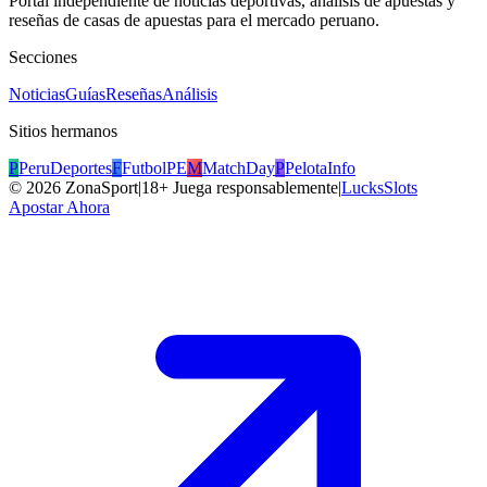
Portal independiente de noticias deportivas, análisis de apuestas y
reseñas de casas de apuestas para el mercado peruano.
Secciones
Noticias
Guías
Reseñas
Análisis
Sitios hermanos
P
PeruDeportes
F
FutbolPE
M
MatchDay
P
PelotaInfo
©
2026
ZonaSport
|
18+ Juega responsablemente
|
LucksSlots
Apostar Ahora