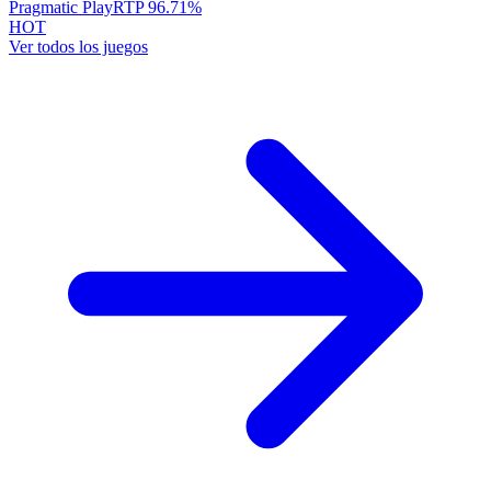
Pragmatic Play
RTP
96.71
%
HOT
Ver todos los juegos