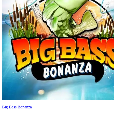
Big Bass Bonanza