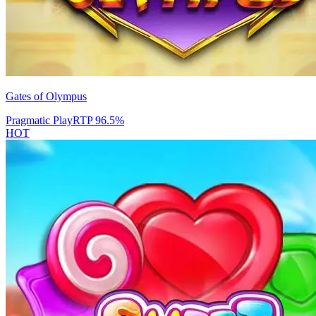
Gates of Olympus
Pragmatic Play
RTP
96.5
%
HOT