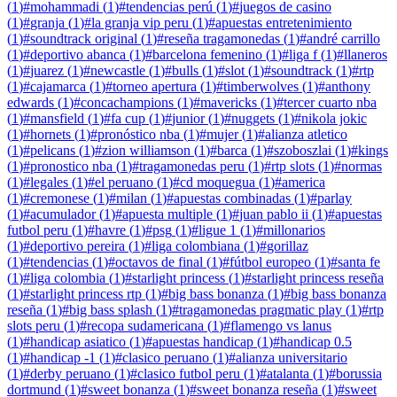
(
1
)
#
mohammadi
(
1
)
#
tendencias perú
(
1
)
#
juegos de casino
(
1
)
#
granja
(
1
)
#
la granja vip peru
(
1
)
#
apuestas entretenimiento
(
1
)
#
soundtrack original
(
1
)
#
reseña tragamonedas
(
1
)
#
andré carrillo
(
1
)
#
deportivo abanca
(
1
)
#
barcelona femenino
(
1
)
#
liga f
(
1
)
#
llaneros
(
1
)
#
juarez
(
1
)
#
newcastle
(
1
)
#
bulls
(
1
)
#
slot
(
1
)
#
soundtrack
(
1
)
#
rtp
(
1
)
#
cajamarca
(
1
)
#
torneo apertura
(
1
)
#
timberwolves
(
1
)
#
anthony
edwards
(
1
)
#
concachampions
(
1
)
#
mavericks
(
1
)
#
tercer cuarto nba
(
1
)
#
mansfield
(
1
)
#
fa cup
(
1
)
#
junior
(
1
)
#
nuggets
(
1
)
#
nikola jokic
(
1
)
#
hornets
(
1
)
#
pronóstico nba
(
1
)
#
mujer
(
1
)
#
alianza atletico
(
1
)
#
pelicans
(
1
)
#
zion williamson
(
1
)
#
barca
(
1
)
#
szoboszlai
(
1
)
#
kings
(
1
)
#
pronostico nba
(
1
)
#
tragamonedas peru
(
1
)
#
rtp slots
(
1
)
#
normas
(
1
)
#
legales
(
1
)
#
el peruano
(
1
)
#
cd moquegua
(
1
)
#
america
(
1
)
#
cremonese
(
1
)
#
milan
(
1
)
#
apuestas combinadas
(
1
)
#
parlay
(
1
)
#
acumulador
(
1
)
#
apuesta multiple
(
1
)
#
juan pablo ii
(
1
)
#
apuestas
futbol peru
(
1
)
#
havre
(
1
)
#
psg
(
1
)
#
ligue 1
(
1
)
#
millonarios
(
1
)
#
deportivo pereira
(
1
)
#
liga colombiana
(
1
)
#
gorillaz
(
1
)
#
tendencias
(
1
)
#
octavos de final
(
1
)
#
fútbol europeo
(
1
)
#
santa fe
(
1
)
#
liga colombia
(
1
)
#
starlight princess
(
1
)
#
starlight princess reseña
(
1
)
#
starlight princess rtp
(
1
)
#
big bass bonanza
(
1
)
#
big bass bonanza
reseña
(
1
)
#
big bass splash
(
1
)
#
tragamonedas pragmatic play
(
1
)
#
rtp
slots peru
(
1
)
#
recopa sudamericana
(
1
)
#
flamengo vs lanus
(
1
)
#
handicap asiatico
(
1
)
#
apuestas handicap
(
1
)
#
handicap 0.5
(
1
)
#
handicap -1
(
1
)
#
clasico peruano
(
1
)
#
alianza universitario
(
1
)
#
derby peruano
(
1
)
#
clasico futbol peru
(
1
)
#
atalanta
(
1
)
#
borussia
dortmund
(
1
)
#
sweet bonanza
(
1
)
#
sweet bonanza reseña
(
1
)
#
sweet