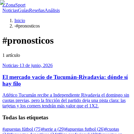
Z
ZonaSport
Noticias
Guías
Reseñas
Análisis
Inicio
›
#pronosticos
#
pronosticos
1
artículo
Noticias
·
13 de junio, 2026
El mercado vacío de Tucumán-Rivadavia: dónde sí
hay filo
Atlético Tucumán recibe a Independiente Rivadavia el domingo sin
cuotas previas, pero la fricción del partido deja una pista clara: las
tarjetas y los corners tendrán más valor que el 1X2.
Todas las etiquetas
#
apuestas fútbol
(
75
)
#
serie a
(
29
)
#
apuestas futbol
(
26
)
#
cuotas