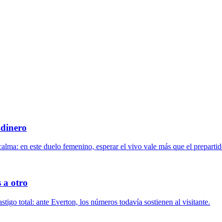
 dinero
calma: en este duelo femenino, esperar el vivo vale más que el prepartid
 a otro
tigo total: ante Everton, los números todavía sostienen al visitante.