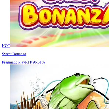
HOT
Sweet Bonanza
Pragmatic Play
RTP
96.51
%