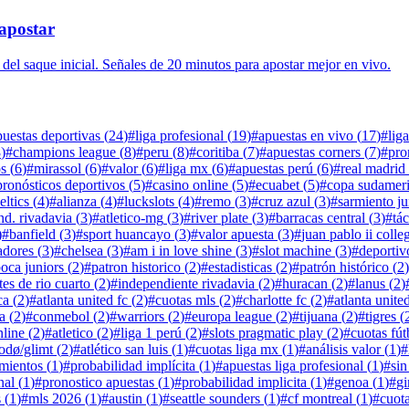
 apostar
del saque inicial. Señales de 20 minutos para apostar mejor en vivo.
puestas deportivas
(
24
)
#
liga profesional
(
19
)
#
apuestas en vivo
(
17
)
#
lig
8
)
#
champions league
(
8
)
#
peru
(
8
)
#
coritiba
(
7
)
#
apuestas corners
(
7
)
#
pro
os
(
6
)
#
mirassol
(
6
)
#
valor
(
6
)
#
liga mx
(
6
)
#
apuestas perú
(
6
)
#
real madrid
pronósticos deportivos
(
5
)
#
casino online
(
5
)
#
ecuabet
(
5
)
#
copa sudamer
eltics
(
4
)
#
alianza
(
4
)
#
luckslots
(
4
)
#
remo
(
3
)
#
cruz azul
(
3
)
#
sarmiento ju
nd. rivadavia
(
3
)
#
atletico-mg
(
3
)
#
river plate
(
3
)
#
barracas central
(
3
)
#
tác
)
#
banfield
(
3
)
#
sport huancayo
(
3
)
#
valor apuesta
(
3
)
#
juan pablo ii colle
adores
(
3
)
#
chelsea
(
3
)
#
am i in love shine
(
3
)
#
slot machine
(
3
)
#
deportiv
oca juniors
(
2
)
#
patron historico
(
2
)
#
estadisticas
(
2
)
#
patrón histórico
(
2
)
tes de rio cuarto
(
2
)
#
independiente rivadavia
(
2
)
#
huracan
(
2
)
#
lanus
(
2
)
ca
(
2
)
#
atlanta united fc
(
2
)
#
cuotas mls
(
2
)
#
charlotte fc
(
2
)
#
atlanta unite
a
(
2
)
#
conmebol
(
2
)
#
warriors
(
2
)
#
europa league
(
2
)
#
tijuana
(
2
)
#
tigres
(
line
(
2
)
#
atletico
(
2
)
#
liga 1 perú
(
2
)
#
slots pragmatic play
(
2
)
#
cuotas fút
odø/glimt
(
2
)
#
atlético san luis
(
1
)
#
cuotas liga mx
(
1
)
#
análisis valor
(
1
)
#
amientos
(
1
)
#
probabilidad implícita
(
1
)
#
apuestas liga profesional
(
1
)
#
sin
nal
(
1
)
#
pronostico apuestas
(
1
)
#
probabilidad implicita
(
1
)
#
genoa
(
1
)
#
gi
s
(
1
)
#
mls 2026
(
1
)
#
austin
(
1
)
#
seattle sounders
(
1
)
#
cf montreal
(
1
)
#
cuota