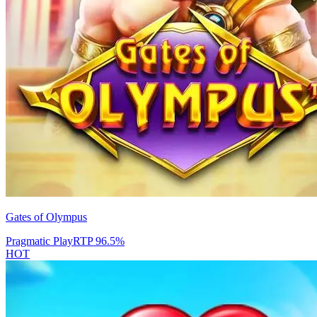
Gates of Olympus
Pragmatic Play
RTP
96.5
%
HOT