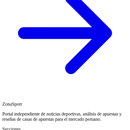
ZonaSport
Portal independiente de noticias deportivas, análisis de apuestas y
reseñas de casas de apuestas para el mercado peruano.
Secciones