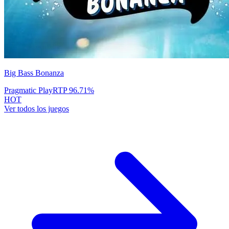
Big Bass Bonanza
Pragmatic Play
RTP
96.71
%
HOT
Ver todos los juegos