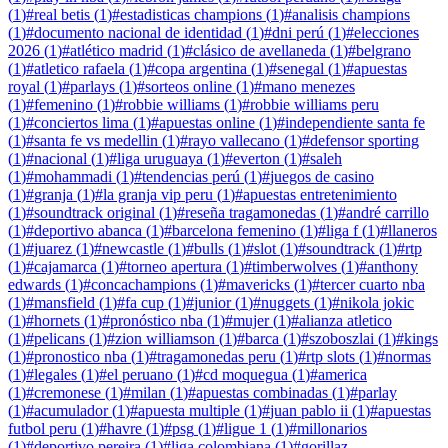
(
1
)
#
real betis
(
1
)
#
estadisticas champions
(
1
)
#
analisis champions
(
1
)
#
documento nacional de identidad
(
1
)
#
dni perú
(
1
)
#
elecciones
2026
(
1
)
#
atlético madrid
(
1
)
#
clásico de avellaneda
(
1
)
#
belgrano
(
1
)
#
atletico rafaela
(
1
)
#
copa argentina
(
1
)
#
senegal
(
1
)
#
apuestas
royal
(
1
)
#
parlays
(
1
)
#
sorteos online
(
1
)
#
mano menezes
(
1
)
#
femenino
(
1
)
#
robbie williams
(
1
)
#
robbie williams peru
(
1
)
#
conciertos lima
(
1
)
#
apuestas online
(
1
)
#
independiente santa fe
(
1
)
#
santa fe vs medellin
(
1
)
#
rayo vallecano
(
1
)
#
defensor sporting
(
1
)
#
nacional
(
1
)
#
liga uruguaya
(
1
)
#
everton
(
1
)
#
saleh
(
1
)
#
mohammadi
(
1
)
#
tendencias perú
(
1
)
#
juegos de casino
(
1
)
#
granja
(
1
)
#
la granja vip peru
(
1
)
#
apuestas entretenimiento
(
1
)
#
soundtrack original
(
1
)
#
reseña tragamonedas
(
1
)
#
andré carrillo
(
1
)
#
deportivo abanca
(
1
)
#
barcelona femenino
(
1
)
#
liga f
(
1
)
#
llaneros
(
1
)
#
juarez
(
1
)
#
newcastle
(
1
)
#
bulls
(
1
)
#
slot
(
1
)
#
soundtrack
(
1
)
#
rtp
(
1
)
#
cajamarca
(
1
)
#
torneo apertura
(
1
)
#
timberwolves
(
1
)
#
anthony
edwards
(
1
)
#
concachampions
(
1
)
#
mavericks
(
1
)
#
tercer cuarto nba
(
1
)
#
mansfield
(
1
)
#
fa cup
(
1
)
#
junior
(
1
)
#
nuggets
(
1
)
#
nikola jokic
(
1
)
#
hornets
(
1
)
#
pronóstico nba
(
1
)
#
mujer
(
1
)
#
alianza atletico
(
1
)
#
pelicans
(
1
)
#
zion williamson
(
1
)
#
barca
(
1
)
#
szoboszlai
(
1
)
#
kings
(
1
)
#
pronostico nba
(
1
)
#
tragamonedas peru
(
1
)
#
rtp slots
(
1
)
#
normas
(
1
)
#
legales
(
1
)
#
el peruano
(
1
)
#
cd moquegua
(
1
)
#
america
(
1
)
#
cremonese
(
1
)
#
milan
(
1
)
#
apuestas combinadas
(
1
)
#
parlay
(
1
)
#
acumulador
(
1
)
#
apuesta multiple
(
1
)
#
juan pablo ii
(
1
)
#
apuestas
futbol peru
(
1
)
#
havre
(
1
)
#
psg
(
1
)
#
ligue 1
(
1
)
#
millonarios
(
1
)
#
deportivo pereira
(
1
)
#
liga colombiana
(
1
)
#
gorillaz