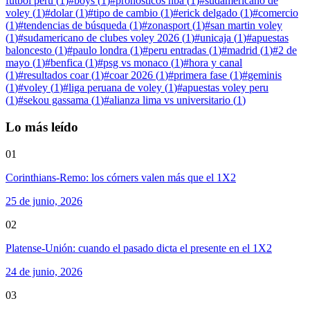
fútbol peru
(
1
)
#
boys
(
1
)
#
pronósticos nba
(
1
)
#
sudamericano de
voley
(
1
)
#
dolar
(
1
)
#
tipo de cambio
(
1
)
#
erick delgado
(
1
)
#
comercio
(
1
)
#
tendencias de búsqueda
(
1
)
#
zonasport
(
1
)
#
san martin voley
(
1
)
#
sudamericano de clubes voley 2026
(
1
)
#
unicaja
(
1
)
#
apuestas
baloncesto
(
1
)
#
paulo londra
(
1
)
#
peru entradas
(
1
)
#
madrid
(
1
)
#
2 de
mayo
(
1
)
#
benfica
(
1
)
#
psg vs monaco
(
1
)
#
hora y canal
(
1
)
#
resultados coar
(
1
)
#
coar 2026
(
1
)
#
primera fase
(
1
)
#
geminis
(
1
)
#
voley
(
1
)
#
liga peruana de voley
(
1
)
#
apuestas voley peru
(
1
)
#
sekou gassama
(
1
)
#
alianza lima vs universitario
(
1
)
Lo más leído
01
Corinthians-Remo: los córners valen más que el 1X2
25 de junio, 2026
02
Platense-Unión: cuando el pasado dicta el presente en el 1X2
24 de junio, 2026
03