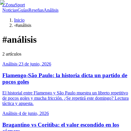
Z
ZonaSport
Noticias
Guías
Reseñas
Análisis
Inicio
›
#análisis
#
análisis
2
artículos
Análisis
·
23 de junio, 2026
Flamengo-São Paulo: la historia dicta un partido de
pocos goles
El historial entre Flamengo y São Paulo muestra un libreto repetitivo
de pocos goles y mucha fricción. ¿Se repetirá este domingo? Lectura
táctica y apuesta.
Análisis
·
4 de junio, 2026
Bragantino vs Coritiba: el valor escondido en los