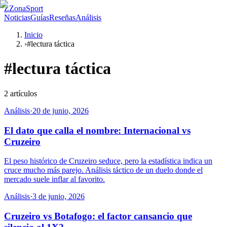
Z
ZonaSport
Noticias
Guías
Reseñas
Análisis
Inicio
›
#lectura táctica
#
lectura táctica
2
artículos
Análisis
·
20 de junio, 2026
El dato que calla el nombre: Internacional vs
Cruzeiro
El peso histórico de Cruzeiro seduce, pero la estadística indica un
cruce mucho más parejo. Análisis táctico de un duelo donde el
mercado suele inflar al favorito.
Análisis
·
3 de junio, 2026
Cruzeiro vs Botafogo: el factor cansancio que