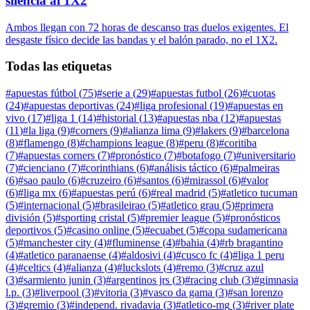
silencia al 1X2
Ambos llegan con 72 horas de descanso tras duelos exigentes. El
desgaste físico decide las bandas y el balón parado, no el 1X2.
Todas las etiquetas
#
apuestas fútbol
(
75
)
#
serie a
(
29
)
#
apuestas futbol
(
26
)
#
cuotas
(
24
)
#
apuestas deportivas
(
24
)
#
liga profesional
(
19
)
#
apuestas en
vivo
(
17
)
#
liga 1
(
14
)
#
historial
(
13
)
#
apuestas nba
(
12
)
#
apuestas
(
11
)
#
la liga
(
9
)
#
corners
(
9
)
#
alianza lima
(
9
)
#
lakers
(
9
)
#
barcelona
(
8
)
#
flamengo
(
8
)
#
champions league
(
8
)
#
peru
(
8
)
#
coritiba
(
7
)
#
apuestas corners
(
7
)
#
pronóstico
(
7
)
#
botafogo
(
7
)
#
universitario
(
7
)
#
cienciano
(
7
)
#
corinthians
(
6
)
#
análisis táctico
(
6
)
#
palmeiras
(
6
)
#
sao paulo
(
6
)
#
cruzeiro
(
6
)
#
santos
(
6
)
#
mirassol
(
6
)
#
valor
(
6
)
#
liga mx
(
6
)
#
apuestas perú
(
6
)
#
real madrid
(
5
)
#
atletico tucuman
(
5
)
#
internacional
(
5
)
#
brasileirao
(
5
)
#
atletico grau
(
5
)
#
primera
división
(
5
)
#
sporting cristal
(
5
)
#
premier league
(
5
)
#
pronósticos
deportivos
(
5
)
#
casino online
(
5
)
#
ecuabet
(
5
)
#
copa sudamericana
(
5
)
#
manchester city
(
4
)
#
fluminense
(
4
)
#
bahia
(
4
)
#
rb bragantino
(
4
)
#
atletico paranaense
(
4
)
#
aldosivi
(
4
)
#
cusco fc
(
4
)
#
liga 1 peru
(
4
)
#
celtics
(
4
)
#
alianza
(
4
)
#
luckslots
(
4
)
#
remo
(
3
)
#
cruz azul
(
3
)
#
sarmiento junin
(
3
)
#
argentinos jrs
(
3
)
#
racing club
(
3
)
#
gimnasia
l.p.
(
3
)
#
liverpool
(
3
)
#
vitoria
(
3
)
#
vasco da gama
(
3
)
#
san lorenzo
(
3
)
#
gremio
(
3
)
#
independ. rivadavia
(
3
)
#
atletico-mg
(
3
)
#
river plate