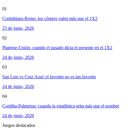
01
Corinthians-Remo: los córners valen más que el 1X2
25 de junio, 2026
02
Platense-Unión: cuando el pasado dicta el presente en el 1X2
24 de junio, 2026
03
San Luis vs Cruz Azul: el favorito no es tan favorito
24 de junio, 2026
04
Coritiba-Palmeiras: cuando la estadística grita más que el nombre
24 de junio, 2026
Juegos destacados