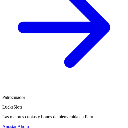
Patrocinador
LucksSlots
Las mejores cuotas y bonos de bienvenida en Perú.
Apostar Ahora