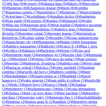
(
11
)
#
la liga
(
9
)
#
corners
(
9
)
#
alianza lima
(
9
)
#
lakers
(
9
)
#
barcelona
(
8
)
#
flamengo
(
8
)
#
champions league
(
8
)
#
peru
(
8
)
#
coritiba
(
7
)
#
apuestas corners
(
7
)
#
pronóstico
(
7
)
#
botafogo
(
7
)
#
universitario
(
7
)
#
cienciano
(
7
)
#
corinthians
(
6
)
#
análisis táctico
(
6
)
#
palmeiras
(
6
)
#
sao paulo
(
6
)
#
cruzeiro
(
6
)
#
santos
(
6
)
#
mirassol
(
6
)
#
valor
(
6
)
#
liga mx
(
6
)
#
apuestas perú
(
6
)
#
real madrid
(
5
)
#
atletico tucuman
(
5
)
#
internacional
(
5
)
#
brasileirao
(
5
)
#
atletico grau
(
5
)
#
primera
división
(
5
)
#
sporting cristal
(
5
)
#
premier league
(
5
)
#
pronósticos
deportivos
(
5
)
#
casino online
(
5
)
#
ecuabet
(
5
)
#
copa sudamericana
(
5
)
#
manchester city
(
4
)
#
fluminense
(
4
)
#
bahia
(
4
)
#
rb bragantino
(
4
)
#
atletico paranaense
(
4
)
#
aldosivi
(
4
)
#
cusco fc
(
4
)
#
liga 1 peru
(
4
)
#
celtics
(
4
)
#
alianza
(
4
)
#
luckslots
(
4
)
#
remo
(
3
)
#
cruz azul
(
3
)
#
sarmiento junin
(
3
)
#
argentinos jrs
(
3
)
#
racing club
(
3
)
#
gimnasia
l.p.
(
3
)
#
liverpool
(
3
)
#
vitoria
(
3
)
#
vasco da gama
(
3
)
#
san lorenzo
(
3
)
#
gremio
(
3
)
#
independ. rivadavia
(
3
)
#
atletico-mg
(
3
)
#
river plate
(
3
)
#
barracas central
(
3
)
#
táctica
(
3
)
#
velez sarsfield
(
3
)
#
instituto
cordoba
(
3
)
#
newells old boys
(
3
)
#
talleres cordoba
(
3
)
#
tigre
(
3
)
#
probabilidad
(
3
)
#
chapecoense-sc
(
3
)
#
banfield
(
3
)
#
sport
huancayo
(
3
)
#
valor apuesta
(
3
)
#
juan pablo ii college
(
3
)
#
nashville
sc
(
3
)
#
mls
(
3
)
#
sport boys
(
3
)
#
cusco
(
3
)
#
adt
(
3
)
#
chankas
(
3
)
#
monterrey
(
3
)
#
sudamericana
(
3
)
#
nba
(
3
)
#
copa libertadores
(
3
)
#
chelsea
(
3
)
#
am i in love shine
(
3
)
#
slot machine
(
3
)
#
deportivo
garcilaso
(
3
)
#
apuestas voley
(
3
)
#
apuestas liga 1
(
3
)
#
probabilidades
(
2
)
#
platense
(
2
)
#
union santa fe
(
2
)
#
análisis
(
2
)
#
deportivo riestra
(
2
)
#
boca juniors
(
2
)
#
patron historico
(
2
)
#
estadisticas
(
2
)
#
patrón