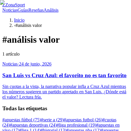
Z
ZonaSport
Noticias
Guías
Reseñas
Análisis
Inicio
›
#análisis valor
#
análisis valor
1
artículo
Noticias
·
24 de junio, 2026
San Luis vs Cruz Azul: el favorito no es tan favorito
Sin cuotas a la vista, la narrativa popular infla a Cruz Azul mientras
los números sugieren un partido apretado en San Luis. ¿Dónde está
el valor? Lectura fría.
Todas las etiquetas
#
apuestas fútbol
(
75
)
#
serie a
(
29
)
#
apuestas futbol
(
26
)
#
cuotas
(
24
)
#
apuestas deportivas
(
24
)
#
liga profesional
(
19
)
#
apuestas en
vivo
(
17
)
#
liga 1
(
14
)
#
historial
(
13
)
#
apuestas nba
(
12
)
#
apuestas