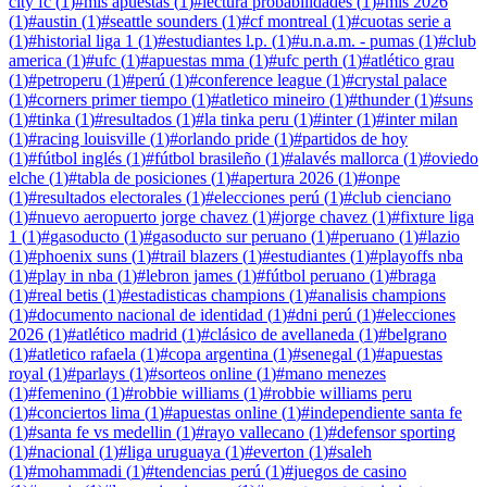
city fc
(
1
)
#
mls apuestas
(
1
)
#
lectura probabilidades
(
1
)
#
mls 2026
(
1
)
#
austin
(
1
)
#
seattle sounders
(
1
)
#
cf montreal
(
1
)
#
cuotas serie a
(
1
)
#
historial liga 1
(
1
)
#
estudiantes l.p.
(
1
)
#
u.n.a.m. - pumas
(
1
)
#
club
america
(
1
)
#
ufc
(
1
)
#
apuestas mma
(
1
)
#
ufc perth
(
1
)
#
atlético grau
(
1
)
#
petroperu
(
1
)
#
perú
(
1
)
#
conference league
(
1
)
#
crystal palace
(
1
)
#
corners primer tiempo
(
1
)
#
atletico mineiro
(
1
)
#
thunder
(
1
)
#
suns
(
1
)
#
tinka
(
1
)
#
resultados
(
1
)
#
la tinka peru
(
1
)
#
inter
(
1
)
#
inter milan
(
1
)
#
racing louisville
(
1
)
#
orlando pride
(
1
)
#
partidos de hoy
(
1
)
#
fútbol inglés
(
1
)
#
fútbol brasileño
(
1
)
#
alavés mallorca
(
1
)
#
oviedo
elche
(
1
)
#
tabla de posiciones
(
1
)
#
apertura 2026
(
1
)
#
onpe
(
1
)
#
resultados electorales
(
1
)
#
elecciones perú
(
1
)
#
club cienciano
(
1
)
#
nuevo aeropuerto jorge chavez
(
1
)
#
jorge chavez
(
1
)
#
fixture liga
1
(
1
)
#
gasoducto
(
1
)
#
gasoducto sur peruano
(
1
)
#
peruano
(
1
)
#
lazio
(
1
)
#
phoenix suns
(
1
)
#
trail blazers
(
1
)
#
estudiantes
(
1
)
#
playoffs nba
(
1
)
#
play in nba
(
1
)
#
lebron james
(
1
)
#
fútbol peruano
(
1
)
#
braga
(
1
)
#
real betis
(
1
)
#
estadisticas champions
(
1
)
#
analisis champions
(
1
)
#
documento nacional de identidad
(
1
)
#
dni perú
(
1
)
#
elecciones
2026
(
1
)
#
atlético madrid
(
1
)
#
clásico de avellaneda
(
1
)
#
belgrano
(
1
)
#
atletico rafaela
(
1
)
#
copa argentina
(
1
)
#
senegal
(
1
)
#
apuestas
royal
(
1
)
#
parlays
(
1
)
#
sorteos online
(
1
)
#
mano menezes
(
1
)
#
femenino
(
1
)
#
robbie williams
(
1
)
#
robbie williams peru
(
1
)
#
conciertos lima
(
1
)
#
apuestas online
(
1
)
#
independiente santa fe
(
1
)
#
santa fe vs medellin
(
1
)
#
rayo vallecano
(
1
)
#
defensor sporting
(
1
)
#
nacional
(
1
)
#
liga uruguaya
(
1
)
#
everton
(
1
)
#
saleh
(
1
)
#
mohammadi
(
1
)
#
tendencias perú
(
1
)
#
juegos de casino