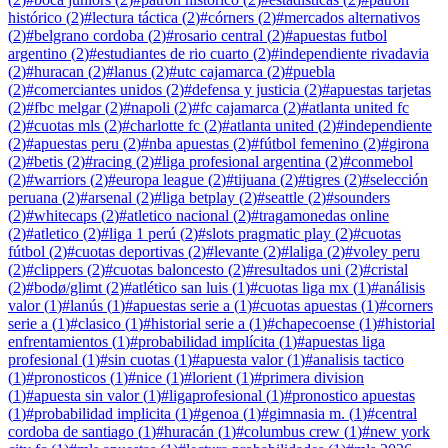
histórico
(
2
)
#
lectura táctica
(
2
)
#
córners
(
2
)
#
mercados alternativos
(
2
)
#
belgrano cordoba
(
2
)
#
rosario central
(
2
)
#
apuestas futbol
argentino
(
2
)
#
estudiantes de rio cuarto
(
2
)
#
independiente rivadavia
(
2
)
#
huracan
(
2
)
#
lanus
(
2
)
#
utc cajamarca
(
2
)
#
puebla
(
2
)
#
comerciantes unidos
(
2
)
#
defensa y justicia
(
2
)
#
apuestas tarjetas
(
2
)
#
fbc melgar
(
2
)
#
napoli
(
2
)
#
fc cajamarca
(
2
)
#
atlanta united fc
(
2
)
#
cuotas mls
(
2
)
#
charlotte fc
(
2
)
#
atlanta united
(
2
)
#
independiente
(
2
)
#
apuestas peru
(
2
)
#
nba apuestas
(
2
)
#
fútbol femenino
(
2
)
#
girona
(
2
)
#
betis
(
2
)
#
racing
(
2
)
#
liga profesional argentina
(
2
)
#
conmebol
(
2
)
#
warriors
(
2
)
#
europa league
(
2
)
#
tijuana
(
2
)
#
tigres
(
2
)
#
selección
peruana
(
2
)
#
arsenal
(
2
)
#
liga betplay
(
2
)
#
seattle
(
2
)
#
sounders
(
2
)
#
whitecaps
(
2
)
#
atletico nacional
(
2
)
#
tragamonedas online
(
2
)
#
atletico
(
2
)
#
liga 1 perú
(
2
)
#
slots pragmatic play
(
2
)
#
cuotas
fútbol
(
2
)
#
cuotas deportivas
(
2
)
#
levante
(
2
)
#
laliga
(
2
)
#
voley peru
(
2
)
#
clippers
(
2
)
#
cuotas baloncesto
(
2
)
#
resultados uni
(
2
)
#
cristal
(
2
)
#
bodø/glimt
(
2
)
#
atlético san luis
(
1
)
#
cuotas liga mx
(
1
)
#
análisis
valor
(
1
)
#
lanús
(
1
)
#
apuestas serie a
(
1
)
#
cuotas apuestas
(
1
)
#
corners
serie a
(
1
)
#
clasico
(
1
)
#
historial serie a
(
1
)
#
chapecoense
(
1
)
#
historial
enfrentamientos
(
1
)
#
probabilidad implícita
(
1
)
#
apuestas liga
profesional
(
1
)
#
sin cuotas
(
1
)
#
apuesta valor
(
1
)
#
analisis tactico
(
1
)
#
pronosticos
(
1
)
#
nice
(
1
)
#
lorient
(
1
)
#
primera division
(
1
)
#
apuesta sin valor
(
1
)
#
ligaprofesional
(
1
)
#
pronostico apuestas
(
1
)
#
probabilidad implicita
(
1
)
#
genoa
(
1
)
#
gimnasia m.
(
1
)
#
central
cordoba de santiago
(
1
)
#
huracán
(
1
)
#
columbus crew
(
1
)
#
new york