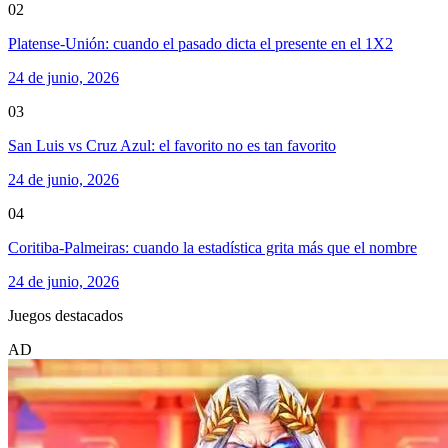
02
Platense-Unión: cuando el pasado dicta el presente en el 1X2
24 de junio, 2026
03
San Luis vs Cruz Azul: el favorito no es tan favorito
24 de junio, 2026
04
Coritiba-Palmeiras: cuando la estadística grita más que el nombre
24 de junio, 2026
Juegos destacados
AD