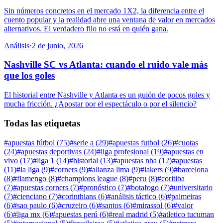
Sin números concretos en el mercado 1X2, la diferencia entre el
cuento popular y la realidad abre una ventana de valor en mercados
alternativos. El verdadero filo no está en quién gana.
Análisis
·
2 de junio, 2026
Nashville SC vs Atlanta: cuando el ruido vale más
que los goles
El historial entre Nashville y Atlanta es un guión de pocos goles y
mucha fricción. ¿Apostar por el espectáculo o por el silencio?
Todas las etiquetas
#
apuestas fútbol
(
75
)
#
serie a
(
29
)
#
apuestas futbol
(
26
)
#
cuotas
(
24
)
#
apuestas deportivas
(
24
)
#
liga profesional
(
19
)
#
apuestas en
vivo
(
17
)
#
liga 1
(
14
)
#
historial
(
13
)
#
apuestas nba
(
12
)
#
apuestas
(
11
)
#
la liga
(
9
)
#
corners
(
9
)
#
alianza lima
(
9
)
#
lakers
(
9
)
#
barcelona
(
8
)
#
flamengo
(
8
)
#
champions league
(
8
)
#
peru
(
8
)
#
coritiba
(
7
)
#
apuestas corners
(
7
)
#
pronóstico
(
7
)
#
botafogo
(
7
)
#
universitario
(
7
)
#
cienciano
(
7
)
#
corinthians
(
6
)
#
análisis táctico
(
6
)
#
palmeiras
(
6
)
#
sao paulo
(
6
)
#
cruzeiro
(
6
)
#
santos
(
6
)
#
mirassol
(
6
)
#
valor
(
6
)
#
liga mx
(
6
)
#
apuestas perú
(
6
)
#
real madrid
(
5
)
#
atletico tucuman