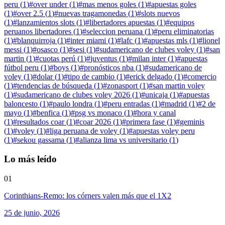
peru
(
1
)
#
over under
(
1
)
#
mas menos goles
(
1
)
#
apuestas goles
(
1
)
#
over 2.5
(
1
)
#
nuevas tragamonedas
(
1
)
#
slots nuevos
(
1
)
#
lanzamientos slots
(
1
)
#
libertadores apuestas
(
1
)
#
equipos
peruanos libertadores
(
1
)
#
seleccion peruana
(
1
)
#
peru eliminatorias
(
1
)
#
blanquirroja
(
1
)
#
inter miami
(
1
)
#
lafc
(
1
)
#
apuestas mls
(
1
)
#
lionel
messi
(
1
)
#
osasco
(
1
)
#
sesi
(
1
)
#
sudamericano de clubes voley
(
1
)
#
san
martin
(
1
)
#
cuotas perú
(
1
)
#
juventus
(
1
)
#
milan inter
(
1
)
#
apuestas
fútbol peru
(
1
)
#
boys
(
1
)
#
pronósticos nba
(
1
)
#
sudamericano de
voley
(
1
)
#
dolar
(
1
)
#
tipo de cambio
(
1
)
#
erick delgado
(
1
)
#
comercio
(
1
)
#
tendencias de búsqueda
(
1
)
#
zonasport
(
1
)
#
san martin voley
(
1
)
#
sudamericano de clubes voley 2026
(
1
)
#
unicaja
(
1
)
#
apuestas
baloncesto
(
1
)
#
paulo londra
(
1
)
#
peru entradas
(
1
)
#
madrid
(
1
)
#
2 de
mayo
(
1
)
#
benfica
(
1
)
#
psg vs monaco
(
1
)
#
hora y canal
(
1
)
#
resultados coar
(
1
)
#
coar 2026
(
1
)
#
primera fase
(
1
)
#
geminis
(
1
)
#
voley
(
1
)
#
liga peruana de voley
(
1
)
#
apuestas voley peru
(
1
)
#
sekou gassama
(
1
)
#
alianza lima vs universitario
(
1
)
Lo más leído
01
Corinthians-Remo: los córners valen más que el 1X2
25 de junio, 2026