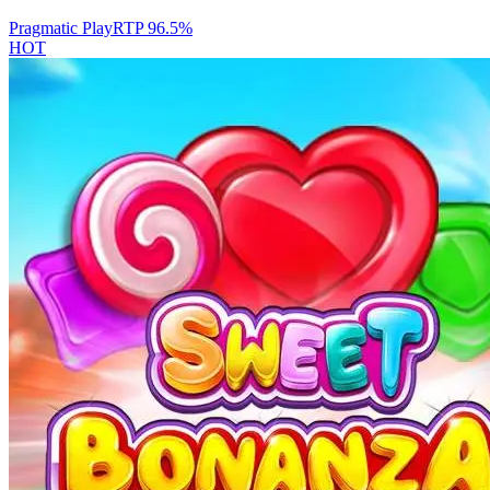
Pragmatic Play
RTP
96.5
%
HOT