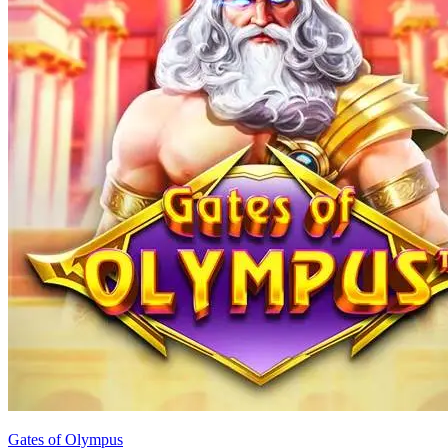
Gates of Olympus