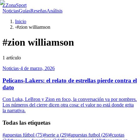
Z
ZonaSport
Noticias
Guías
Reseñas
Análisis
Inicio
›
#zion williamson
#
zion williamson
1
artículo
Noticias
·
4 de marzo, 2026
Pelicans-Lakers: el relato de estrellas pierde contra el
dato
Con Luka, LeBron y Zion en foco, la conversación va por nombres.
Los números del cierre dicen otra cosa: el valor no está donde grita
la narrativa.
Todas las etiquetas
#
apuestas fútbol
(
75
)
#
serie a
(
29
)
#
apuestas futbol
(
26
)
#
cuotas