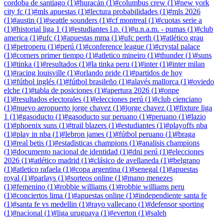
cordoba de santiago
(
1
)
#
huracán
(
1
)
#
columbus crew
(
1
)
#
new york
city fc
(
1
)
#
mls apuestas
(
1
)
#
lectura probabilidades
(
1
)
#
mls 2026
(
1
)
#
austin
(
1
)
#
seattle sounders
(
1
)
#
cf montreal
(
1
)
#
cuotas serie a
(
1
)
#
historial liga 1
(
1
)
#
estudiantes l.p.
(
1
)
#
u.n.a.m. - pumas
(
1
)
#
club
america
(
1
)
#
ufc
(
1
)
#
apuestas mma
(
1
)
#
ufc perth
(
1
)
#
atlético grau
(
1
)
#
petroperu
(
1
)
#
perú
(
1
)
#
conference league
(
1
)
#
crystal palace
(
1
)
#
corners primer tiempo
(
1
)
#
atletico mineiro
(
1
)
#
thunder
(
1
)
#
suns
(
1
)
#
tinka
(
1
)
#
resultados
(
1
)
#
la tinka peru
(
1
)
#
inter
(
1
)
#
inter milan
(
1
)
#
racing louisville
(
1
)
#
orlando pride
(
1
)
#
partidos de hoy
(
1
)
#
fútbol inglés
(
1
)
#
fútbol brasileño
(
1
)
#
alavés mallorca
(
1
)
#
oviedo
elche
(
1
)
#
tabla de posiciones
(
1
)
#
apertura 2026
(
1
)
#
onpe
(
1
)
#
resultados electorales
(
1
)
#
elecciones perú
(
1
)
#
club cienciano
(
1
)
#
nuevo aeropuerto jorge chavez
(
1
)
#
jorge chavez
(
1
)
#
fixture liga
1
(
1
)
#
gasoducto
(
1
)
#
gasoducto sur peruano
(
1
)
#
peruano
(
1
)
#
lazio
(
1
)
#
phoenix suns
(
1
)
#
trail blazers
(
1
)
#
estudiantes
(
1
)
#
playoffs nba
(
1
)
#
play in nba
(
1
)
#
lebron james
(
1
)
#
fútbol peruano
(
1
)
#
braga
(
1
)
#
real betis
(
1
)
#
estadisticas champions
(
1
)
#
analisis champions
(
1
)
#
documento nacional de identidad
(
1
)
#
dni perú
(
1
)
#
elecciones
2026
(
1
)
#
atlético madrid
(
1
)
#
clásico de avellaneda
(
1
)
#
belgrano
(
1
)
#
atletico rafaela
(
1
)
#
copa argentina
(
1
)
#
senegal
(
1
)
#
apuestas
royal
(
1
)
#
parlays
(
1
)
#
sorteos online
(
1
)
#
mano menezes
(
1
)
#
femenino
(
1
)
#
robbie williams
(
1
)
#
robbie williams peru
(
1
)
#
conciertos lima
(
1
)
#
apuestas online
(
1
)
#
independiente santa fe
(
1
)
#
santa fe vs medellin
(
1
)
#
rayo vallecano
(
1
)
#
defensor sporting
(
1
)
#
nacional
(
1
)
#
liga uruguaya
(
1
)
#
everton
(
1
)
#
saleh