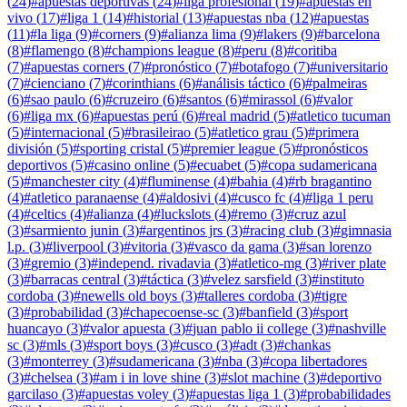
(
24
)
#
apuestas deportivas
(
24
)
#
liga profesional
(
19
)
#
apuestas en
vivo
(
17
)
#
liga 1
(
14
)
#
historial
(
13
)
#
apuestas nba
(
12
)
#
apuestas
(
11
)
#
la liga
(
9
)
#
corners
(
9
)
#
alianza lima
(
9
)
#
lakers
(
9
)
#
barcelona
(
8
)
#
flamengo
(
8
)
#
champions league
(
8
)
#
peru
(
8
)
#
coritiba
(
7
)
#
apuestas corners
(
7
)
#
pronóstico
(
7
)
#
botafogo
(
7
)
#
universitario
(
7
)
#
cienciano
(
7
)
#
corinthians
(
6
)
#
análisis táctico
(
6
)
#
palmeiras
(
6
)
#
sao paulo
(
6
)
#
cruzeiro
(
6
)
#
santos
(
6
)
#
mirassol
(
6
)
#
valor
(
6
)
#
liga mx
(
6
)
#
apuestas perú
(
6
)
#
real madrid
(
5
)
#
atletico tucuman
(
5
)
#
internacional
(
5
)
#
brasileirao
(
5
)
#
atletico grau
(
5
)
#
primera
división
(
5
)
#
sporting cristal
(
5
)
#
premier league
(
5
)
#
pronósticos
deportivos
(
5
)
#
casino online
(
5
)
#
ecuabet
(
5
)
#
copa sudamericana
(
5
)
#
manchester city
(
4
)
#
fluminense
(
4
)
#
bahia
(
4
)
#
rb bragantino
(
4
)
#
atletico paranaense
(
4
)
#
aldosivi
(
4
)
#
cusco fc
(
4
)
#
liga 1 peru
(
4
)
#
celtics
(
4
)
#
alianza
(
4
)
#
luckslots
(
4
)
#
remo
(
3
)
#
cruz azul
(
3
)
#
sarmiento junin
(
3
)
#
argentinos jrs
(
3
)
#
racing club
(
3
)
#
gimnasia
l.p.
(
3
)
#
liverpool
(
3
)
#
vitoria
(
3
)
#
vasco da gama
(
3
)
#
san lorenzo
(
3
)
#
gremio
(
3
)
#
independ. rivadavia
(
3
)
#
atletico-mg
(
3
)
#
river plate
(
3
)
#
barracas central
(
3
)
#
táctica
(
3
)
#
velez sarsfield
(
3
)
#
instituto
cordoba
(
3
)
#
newells old boys
(
3
)
#
talleres cordoba
(
3
)
#
tigre
(
3
)
#
probabilidad
(
3
)
#
chapecoense-sc
(
3
)
#
banfield
(
3
)
#
sport
huancayo
(
3
)
#
valor apuesta
(
3
)
#
juan pablo ii college
(
3
)
#
nashville
sc
(
3
)
#
mls
(
3
)
#
sport boys
(
3
)
#
cusco
(
3
)
#
adt
(
3
)
#
chankas
(
3
)
#
monterrey
(
3
)
#
sudamericana
(
3
)
#
nba
(
3
)
#
copa libertadores
(
3
)
#
chelsea
(
3
)
#
am i in love shine
(
3
)
#
slot machine
(
3
)
#
deportivo
garcilaso
(
3
)
#
apuestas voley
(
3
)
#
apuestas liga 1
(
3
)
#
probabilidades