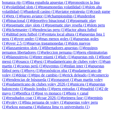
bonanza rtp
(
1
)
#
liga española apuestas
(
1
)
#
pronosticos la liga
(
1
)
#
volatilidad slots
(
1
)
#
tragamonedas volatilidad
(
1
)
#
slots alta
volatilidad
(
1
)
#
bankroll casino
(
1
)
#
aviator estrategia
(
1
)
#
crash game
(
1
)
#
jetx
(
1
)
#
juego aviator
(
1
)
#
championship
(
1
)
#
underdog
(
1
)
#
binacional
(
1
)
#
deportivo binacional
(
1
)
#
pragmatic play
(
1
)
#
pragmatic play slots
(
1
)
#
pragmatic play reseña
(
1
)
#
slots peru
(
1
)
#
ticketmaster
(
1
)
#
tendencias peru
(
1
)
#
factor altura futbol
(
1
)
#
altitud peru futbol
(
1
)
#
ventaja local altura
(
1
)
#
apuestas liga 1
peru
(
1
)
#
over under
(
1
)
#
mas menos goles
(
1
)
#
apuestas goles
(
1
)
#
over 2.5
(
1
)
#
nuevas tragamonedas
(
1
)
#
slots nuevos
(
1
)
#
lanzamientos slots
(
1
)
#
libertadores apuestas
(
1
)
#
equipos
peruanos libertadores
(
1
)
#
seleccion peruana
(
1
)
#
peru eliminatorias
(
1
)
#
blanquirroja
(
1
)
#
inter miami
(
1
)
#
lafc
(
1
)
#
apuestas mls
(
1
)
#
lionel
messi
(
1
)
#
osasco
(
1
)
#
sesi
(
1
)
#
sudamericano de clubes voley
(
1
)
#
san
martin
(
1
)
#
cuotas perú
(
1
)
#
juventus
(
1
)
#
milan inter
(
1
)
#
apuestas
fútbol peru
(
1
)
#
boys
(
1
)
#
pronósticos nba
(
1
)
#
sudamericano de
voley
(
1
)
#
dolar
(
1
)
#
tipo de cambio
(
1
)
#
erick delgado
(
1
)
#
comercio
(
1
)
#
tendencias de búsqueda
(
1
)
#
zonasport
(
1
)
#
san martin voley
(
1
)
#
sudamericano de clubes voley 2026
(
1
)
#
unicaja
(
1
)
#
apuestas
baloncesto
(
1
)
#
paulo londra
(
1
)
#
peru entradas
(
1
)
#
madrid
(
1
)
#
2 de
mayo
(
1
)
#
benfica
(
1
)
#
psg vs monaco
(
1
)
#
hora y canal
(
1
)
#
resultados coar
(
1
)
#
coar 2026
(
1
)
#
primera fase
(
1
)
#
geminis
(
1
)
#
voley
(
1
)
#
liga peruana de voley
(
1
)
#
apuestas voley peru
(
1
)
#
sekou gassama
(
1
)
#
alianza lima vs universitario
(
1
)