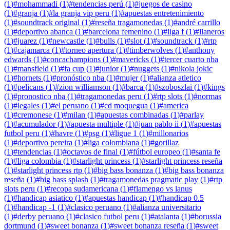
(
1
)
#
mohammadi
(
1
)
#
tendencias perú
(
1
)
#
juegos de casino
(
1
)
#
granja
(
1
)
#
la granja vip peru
(
1
)
#
apuestas entretenimiento
(
1
)
#
soundtrack original
(
1
)
#
reseña tragamonedas
(
1
)
#
andré carrillo
(
1
)
#
deportivo abanca
(
1
)
#
barcelona femenino
(
1
)
#
liga f
(
1
)
#
llaneros
(
1
)
#
juarez
(
1
)
#
newcastle
(
1
)
#
bulls
(
1
)
#
slot
(
1
)
#
soundtrack
(
1
)
#
rtp
(
1
)
#
cajamarca
(
1
)
#
torneo apertura
(
1
)
#
timberwolves
(
1
)
#
anthony
edwards
(
1
)
#
concachampions
(
1
)
#
mavericks
(
1
)
#
tercer cuarto nba
(
1
)
#
mansfield
(
1
)
#
fa cup
(
1
)
#
junior
(
1
)
#
nuggets
(
1
)
#
nikola jokic
(
1
)
#
hornets
(
1
)
#
pronóstico nba
(
1
)
#
mujer
(
1
)
#
alianza atletico
(
1
)
#
pelicans
(
1
)
#
zion williamson
(
1
)
#
barca
(
1
)
#
szoboszlai
(
1
)
#
kings
(
1
)
#
pronostico nba
(
1
)
#
tragamonedas peru
(
1
)
#
rtp slots
(
1
)
#
normas
(
1
)
#
legales
(
1
)
#
el peruano
(
1
)
#
cd moquegua
(
1
)
#
america
(
1
)
#
cremonese
(
1
)
#
milan
(
1
)
#
apuestas combinadas
(
1
)
#
parlay
(
1
)
#
acumulador
(
1
)
#
apuesta multiple
(
1
)
#
juan pablo ii
(
1
)
#
apuestas
futbol peru
(
1
)
#
havre
(
1
)
#
psg
(
1
)
#
ligue 1
(
1
)
#
millonarios
(
1
)
#
deportivo pereira
(
1
)
#
liga colombiana
(
1
)
#
gorillaz
(
1
)
#
tendencias
(
1
)
#
octavos de final
(
1
)
#
fútbol europeo
(
1
)
#
santa fe
(
1
)
#
liga colombia
(
1
)
#
starlight princess
(
1
)
#
starlight princess reseña
(
1
)
#
starlight princess rtp
(
1
)
#
big bass bonanza
(
1
)
#
big bass bonanza
reseña
(
1
)
#
big bass splash
(
1
)
#
tragamonedas pragmatic play
(
1
)
#
rtp
slots peru
(
1
)
#
recopa sudamericana
(
1
)
#
flamengo vs lanus
(
1
)
#
handicap asiatico
(
1
)
#
apuestas handicap
(
1
)
#
handicap 0.5
(
1
)
#
handicap -1
(
1
)
#
clasico peruano
(
1
)
#
alianza universitario
(
1
)
#
derby peruano
(
1
)
#
clasico futbol peru
(
1
)
#
atalanta
(
1
)
#
borussia
dortmund
(
1
)
#
sweet bonanza
(
1
)
#
sweet bonanza reseña
(
1
)
#
sweet