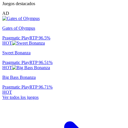
Juegos destacados
AD
Gates of Olympus
Pragmatic Play
RTP
96.5
%
HOT
Sweet Bonanza
Pragmatic Play
RTP
96.51
%
HOT
Big Bass Bonanza
Pragmatic Play
RTP
96.71
%
HOT
Ver todos los juegos