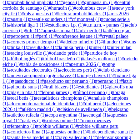
(
1
)
#
probabilidad implicita
(
1
)
#
genoa
(
1
)
#
gimnasia m.
(
1
)
#
central
cordoba de santiago
(
1
)
#
huracán
(
1
)
#
columbus crew
(
1
)
#
new york
city fc
(
1
)
#
mls apuestas
(
1
)
#
lectura probabilidades
(
1
)
#
mls 2026
(
1
)
#
austin
(
1
)
#
seattle sounders
(
1
)
#
cf montreal
(
1
)
#
cuotas serie a
(
1
)
#
historial liga 1
(
1
)
#
estudiantes l.p.
(
1
)
#
u.n.a.m. - pumas
(
1
)
#
club
america
(
1
)
#
ufc
(
1
)
#
apuestas mma
(
1
)
#
ufc perth
(
1
)
#
atlético grau
(
1
)
#
petroperu
(
1
)
#
perú
(
1
)
#
conference league
(
1
)
#
crystal palace
(
1
)
#
corners primer tiempo
(
1
)
#
atletico mineiro
(
1
)
#
thunder
(
1
)
#
suns
(
1
)
#
tinka
(
1
)
#
resultados
(
1
)
#
la tinka peru
(
1
)
#
inter
(
1
)
#
inter milan
(
1
)
#
racing louisville
(
1
)
#
orlando pride
(
1
)
#
partidos de hoy
(
1
)
#
fútbol inglés
(
1
)
#
fútbol brasileño
(
1
)
#
alavés mallorca
(
1
)
#
oviedo
elche
(
1
)
#
tabla de posiciones
(
1
)
#
apertura 2026
(
1
)
#
onpe
(
1
)
#
resultados electorales
(
1
)
#
elecciones perú
(
1
)
#
club cienciano
(
1
)
#
nuevo aeropuerto jorge chavez
(
1
)
#
jorge chavez
(
1
)
#
fixture liga
1
(
1
)
#
gasoducto
(
1
)
#
gasoducto sur peruano
(
1
)
#
peruano
(
1
)
#
lazio
(
1
)
#
phoenix suns
(
1
)
#
trail blazers
(
1
)
#
estudiantes
(
1
)
#
playoffs nba
(
1
)
#
play in nba
(
1
)
#
lebron james
(
1
)
#
fútbol peruano
(
1
)
#
braga
(
1
)
#
real betis
(
1
)
#
estadisticas champions
(
1
)
#
analisis champions
(
1
)
#
documento nacional de identidad
(
1
)
#
dni perú
(
1
)
#
elecciones
2026
(
1
)
#
atlético madrid
(
1
)
#
clásico de avellaneda
(
1
)
#
belgrano
(
1
)
#
atletico rafaela
(
1
)
#
copa argentina
(
1
)
#
senegal
(
1
)
#
apuestas
royal
(
1
)
#
parlays
(
1
)
#
sorteos online
(
1
)
#
mano menezes
(
1
)
#
femenino
(
1
)
#
robbie williams
(
1
)
#
robbie williams peru
(
1
)
#
conciertos lima
(
1
)
#
apuestas online
(
1
)
#
independiente santa fe
(
1
)
#
santa fe vs medellin
(
1
)
#
rayo vallecano
(
1
)
#
defensor sporting