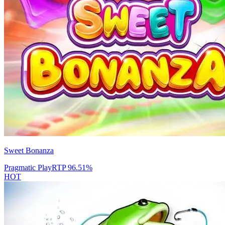
Sweet Bonanza
Pragmatic Play
RTP
96.51
%
HOT