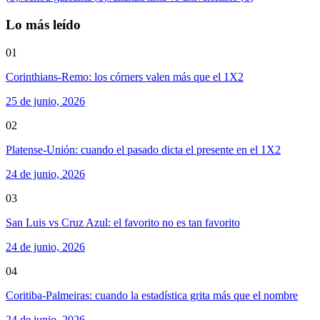
Lo más leído
01
Corinthians-Remo: los córners valen más que el 1X2
25 de junio, 2026
02
Platense-Unión: cuando el pasado dicta el presente en el 1X2
24 de junio, 2026
03
San Luis vs Cruz Azul: el favorito no es tan favorito
24 de junio, 2026
04
Coritiba-Palmeiras: cuando la estadística grita más que el nombre
24 de junio, 2026