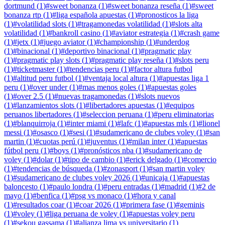
dortmund
(
1
)
#
sweet bonanza
(
1
)
#
sweet bonanza reseña
(
1
)
#
sweet
bonanza rtp
(
1
)
#
liga española apuestas
(
1
)
#
pronosticos la liga
(
1
)
#
volatilidad slots
(
1
)
#
tragamonedas volatilidad
(
1
)
#
slots alta
volatilidad
(
1
)
#
bankroll casino
(
1
)
#
aviator estrategia
(
1
)
#
crash game
(
1
)
#
jetx
(
1
)
#
juego aviator
(
1
)
#
championship
(
1
)
#
underdog
(
1
)
#
binacional
(
1
)
#
deportivo binacional
(
1
)
#
pragmatic play
(
1
)
#
pragmatic play slots
(
1
)
#
pragmatic play reseña
(
1
)
#
slots peru
(
1
)
#
ticketmaster
(
1
)
#
tendencias peru
(
1
)
#
factor altura futbol
(
1
)
#
altitud peru futbol
(
1
)
#
ventaja local altura
(
1
)
#
apuestas liga 1
peru
(
1
)
#
over under
(
1
)
#
mas menos goles
(
1
)
#
apuestas goles
(
1
)
#
over 2.5
(
1
)
#
nuevas tragamonedas
(
1
)
#
slots nuevos
(
1
)
#
lanzamientos slots
(
1
)
#
libertadores apuestas
(
1
)
#
equipos
peruanos libertadores
(
1
)
#
seleccion peruana
(
1
)
#
peru eliminatorias
(
1
)
#
blanquirroja
(
1
)
#
inter miami
(
1
)
#
lafc
(
1
)
#
apuestas mls
(
1
)
#
lionel
messi
(
1
)
#
osasco
(
1
)
#
sesi
(
1
)
#
sudamericano de clubes voley
(
1
)
#
san
martin
(
1
)
#
cuotas perú
(
1
)
#
juventus
(
1
)
#
milan inter
(
1
)
#
apuestas
fútbol peru
(
1
)
#
boys
(
1
)
#
pronósticos nba
(
1
)
#
sudamericano de
voley
(
1
)
#
dolar
(
1
)
#
tipo de cambio
(
1
)
#
erick delgado
(
1
)
#
comercio
(
1
)
#
tendencias de búsqueda
(
1
)
#
zonasport
(
1
)
#
san martin voley
(
1
)
#
sudamericano de clubes voley 2026
(
1
)
#
unicaja
(
1
)
#
apuestas
baloncesto
(
1
)
#
paulo londra
(
1
)
#
peru entradas
(
1
)
#
madrid
(
1
)
#
2 de
mayo
(
1
)
#
benfica
(
1
)
#
psg vs monaco
(
1
)
#
hora y canal
(
1
)
#
resultados coar
(
1
)
#
coar 2026
(
1
)
#
primera fase
(
1
)
#
geminis
(
1
)
#
voley
(
1
)
#
liga peruana de voley
(
1
)
#
apuestas voley peru
(
1
)
#
sekou gassama
(
1
)
#
alianza lima vs universitario
(
1
)