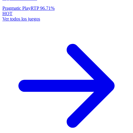
Pragmatic Play
RTP
96.71
%
HOT
Ver todos los juegos