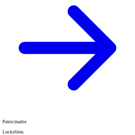
Patrocinador
LucksSlots