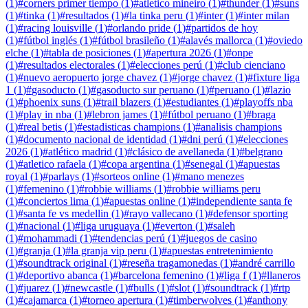
(
1
)
#
corners primer tiempo
(
1
)
#
atletico mineiro
(
1
)
#
thunder
(
1
)
#
suns
(
1
)
#
tinka
(
1
)
#
resultados
(
1
)
#
la tinka peru
(
1
)
#
inter
(
1
)
#
inter milan
(
1
)
#
racing louisville
(
1
)
#
orlando pride
(
1
)
#
partidos de hoy
(
1
)
#
fútbol inglés
(
1
)
#
fútbol brasileño
(
1
)
#
alavés mallorca
(
1
)
#
oviedo
elche
(
1
)
#
tabla de posiciones
(
1
)
#
apertura 2026
(
1
)
#
onpe
(
1
)
#
resultados electorales
(
1
)
#
elecciones perú
(
1
)
#
club cienciano
(
1
)
#
nuevo aeropuerto jorge chavez
(
1
)
#
jorge chavez
(
1
)
#
fixture liga
1
(
1
)
#
gasoducto
(
1
)
#
gasoducto sur peruano
(
1
)
#
peruano
(
1
)
#
lazio
(
1
)
#
phoenix suns
(
1
)
#
trail blazers
(
1
)
#
estudiantes
(
1
)
#
playoffs nba
(
1
)
#
play in nba
(
1
)
#
lebron james
(
1
)
#
fútbol peruano
(
1
)
#
braga
(
1
)
#
real betis
(
1
)
#
estadisticas champions
(
1
)
#
analisis champions
(
1
)
#
documento nacional de identidad
(
1
)
#
dni perú
(
1
)
#
elecciones
2026
(
1
)
#
atlético madrid
(
1
)
#
clásico de avellaneda
(
1
)
#
belgrano
(
1
)
#
atletico rafaela
(
1
)
#
copa argentina
(
1
)
#
senegal
(
1
)
#
apuestas
royal
(
1
)
#
parlays
(
1
)
#
sorteos online
(
1
)
#
mano menezes
(
1
)
#
femenino
(
1
)
#
robbie williams
(
1
)
#
robbie williams peru
(
1
)
#
conciertos lima
(
1
)
#
apuestas online
(
1
)
#
independiente santa fe
(
1
)
#
santa fe vs medellin
(
1
)
#
rayo vallecano
(
1
)
#
defensor sporting
(
1
)
#
nacional
(
1
)
#
liga uruguaya
(
1
)
#
everton
(
1
)
#
saleh
(
1
)
#
mohammadi
(
1
)
#
tendencias perú
(
1
)
#
juegos de casino
(
1
)
#
granja
(
1
)
#
la granja vip peru
(
1
)
#
apuestas entretenimiento
(
1
)
#
soundtrack original
(
1
)
#
reseña tragamonedas
(
1
)
#
andré carrillo
(
1
)
#
deportivo abanca
(
1
)
#
barcelona femenino
(
1
)
#
liga f
(
1
)
#
llaneros
(
1
)
#
juarez
(
1
)
#
newcastle
(
1
)
#
bulls
(
1
)
#
slot
(
1
)
#
soundtrack
(
1
)
#
rtp
(
1
)
#
cajamarca
(
1
)
#
torneo apertura
(
1
)
#
timberwolves
(
1
)
#
anthony