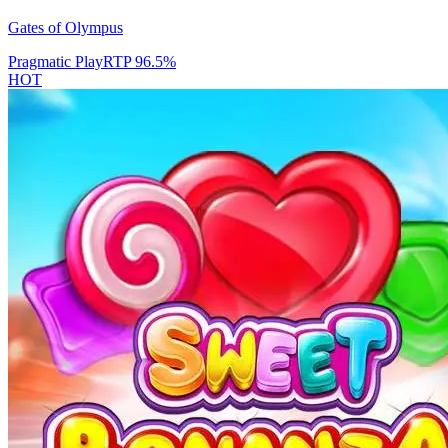
Gates of Olympus
Pragmatic Play
RTP
96.5
%
HOT