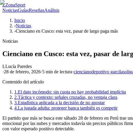
Z
ZonaSport
Noticias
Guías
Reseñas
Análisis
Inicio
›
Noticias
›
Cienciano en Cusco: esta vez, pasar de largo paga más
Noticias
Cienciano en Cusco: esta vez, pasar de la
L
Lucía Paredes
·
28 de febrero, 2026
·
5 min
de lectura
·
cienciano
deportivo garcilaso
lig
Contenido del artículo
1.
El dato incómodo: sin cuota no hay probabilidad implícita
2.
Táctica y contexto: señales cruzadas, no ventaja clara
3.
Estadística aplicada a la decisión de no apostar
4.
La jugada adulta: proteger banca también es competir
El partido que más se busca este sábado 28 de febrero en Perú trae un
emocional por las nubes y mercados todavía sin precios públicos firme
con valor esperado positivo detectable.