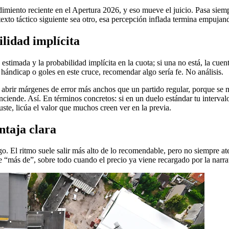
imiento reciente en el Apertura 2026, y eso mueve el juicio. Pasa siem
to táctico siguiente sea otro, esa percepción inflada termina empujand
lidad implícita
stimada y la probabilidad implícita en la cuota; si una no está, la cue
 hándicap o goles en este cruce, recomendar algo sería fe. No análisis.
uele abrir márgenes de error más anchos que un partido regular, porque s
ciende. Así. En términos concretos: si en un duelo estándar tu intervalo
ste, licúa el valor que muchos creen ver en la previa.
ntaja clara
go. El ritmo suele salir más alto de lo recomendable, pero no siempre a
e “más de”, sobre todo cuando el precio ya viene recargado por la narrati