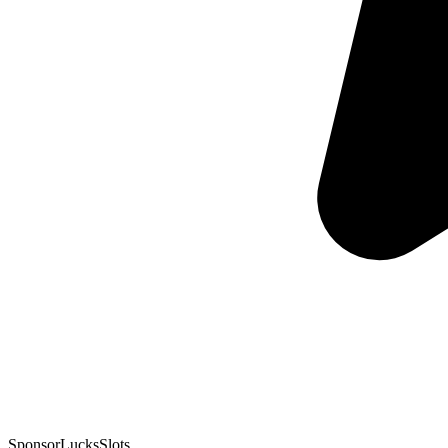
Sponsor
LucksSlots