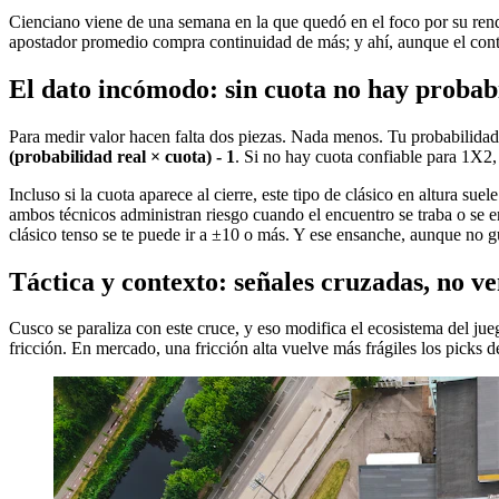
Cienciano viene de una semana en la que quedó en el foco por su rend
apostador promedio compra continuidad de más; y ahí, aunque el contex
El dato incómodo: sin cuota no hay probabi
Para medir valor hacen falta dos piezas. Nada menos. Tu probabilidad e
(probabilidad real × cuota) - 1
. Si no hay cuota confiable para 1X2,
Incluso si la cuota aparece al cierre, este tipo de clásico en altura s
ambos técnicos administran riesgo cuando el encuentro se traba o se en
clásico tenso se te puede ir a ±10 o más. Y ese ensanche, aunque no gu
Táctica y contexto: señales cruzadas, no ve
Cusco se paraliza con este cruce, y eso modifica el ecosistema del jue
fricción. En mercado, una fricción alta vuelve más frágiles los picks d