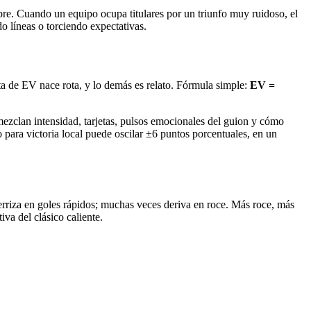
pre. Cuando un equipo ocupa titulares por un triunfo muy ruidoso, el
o líneas o torciendo expectativas.
nta de EV nace rota, y lo demás es relato. Fórmula simple:
EV =
e mezclan intensidad, tarjetas, pulsos emocionales del guion y cómo
 para victoria local puede oscilar ±6 puntos porcentuales, en un
terriza en goles rápidos; muchas veces deriva en roce. Más roce, más
va del clásico caliente.