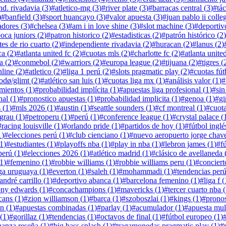
nd. rivadavia
(
3
)
#
atletico-mg
(
3
)
#
river plate
(
3
)
#
barracas central
(
3
)
#
tác
)
#
banfield
(
3
)
#
sport huancayo
(
3
)
#
valor apuesta
(
3
)
#
juan pablo ii colle
adores
(
3
)
#
chelsea
(
3
)
#
am i in love shine
(
3
)
#
slot machine
(
3
)
#
deportiv
oca juniors
(
2
)
#
patron historico
(
2
)
#
estadisticas
(
2
)
#
patrón histórico
(
2
)
tes de rio cuarto
(
2
)
#
independiente rivadavia
(
2
)
#
huracan
(
2
)
#
lanus
(
2
)
ca
(
2
)
#
atlanta united fc
(
2
)
#
cuotas mls
(
2
)
#
charlotte fc
(
2
)
#
atlanta unite
a
(
2
)
#
conmebol
(
2
)
#
warriors
(
2
)
#
europa league
(
2
)
#
tijuana
(
2
)
#
tigres
(
line
(
2
)
#
atletico
(
2
)
#
liga 1 perú
(
2
)
#
slots pragmatic play
(
2
)
#
cuotas fút
odø/glimt
(
2
)
#
atlético san luis
(
1
)
#
cuotas liga mx
(
1
)
#
análisis valor
(
1
)
#
amientos
(
1
)
#
probabilidad implícita
(
1
)
#
apuestas liga profesional
(
1
)
#
sin
nal
(
1
)
#
pronostico apuestas
(
1
)
#
probabilidad implicita
(
1
)
#
genoa
(
1
)
#
gi
s
(
1
)
#
mls 2026
(
1
)
#
austin
(
1
)
#
seattle sounders
(
1
)
#
cf montreal
(
1
)
#
cuota
 grau
(
1
)
#
petroperu
(
1
)
#
perú
(
1
)
#
conference league
(
1
)
#
crystal palace
(
#
racing louisville
(
1
)
#
orlando pride
(
1
)
#
partidos de hoy
(
1
)
#
fútbol inglé
1
)
#
elecciones perú
(
1
)
#
club cienciano
(
1
)
#
nuevo aeropuerto jorge chav
1
)
#
estudiantes
(
1
)
#
playoffs nba
(
1
)
#
play in nba
(
1
)
#
lebron james
(
1
)
#
f
perú
(
1
)
#
elecciones 2026
(
1
)
#
atlético madrid
(
1
)
#
clásico de avellaneda
1
)
#
femenino
(
1
)
#
robbie williams
(
1
)
#
robbie williams peru
(
1
)
#
conciert
iga uruguaya
(
1
)
#
everton
(
1
)
#
saleh
(
1
)
#
mohammadi
(
1
)
#
tendencias per
andré carrillo
(
1
)
#
deportivo abanca
(
1
)
#
barcelona femenino
(
1
)
#
liga f
(
ony edwards
(
1
)
#
concachampions
(
1
)
#
mavericks
(
1
)
#
tercer cuarto nba
(
cans
(
1
)
#
zion williamson
(
1
)
#
barca
(
1
)
#
szoboszlai
(
1
)
#
kings
(
1
)
#
pronos
an
(
1
)
#
apuestas combinadas
(
1
)
#
parlay
(
1
)
#
acumulador
(
1
)
#
apuesta mul
(
1
)
#
gorillaz
(
1
)
#
tendencias
(
1
)
#
octavos de final
(
1
)
#
fútbol europeo
(
1
)
nanza reseña
(
1
)
#
big bass splash
(
1
)
#
tragamonedas pragmatic play
(
1
)
#