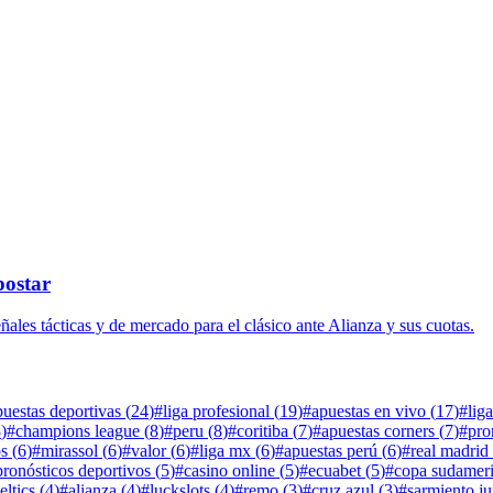
postar
ñales tácticas y de mercado para el clásico ante Alianza y sus cuotas.
puestas deportivas
(
24
)
#
liga profesional
(
19
)
#
apuestas en vivo
(
17
)
#
lig
8
)
#
champions league
(
8
)
#
peru
(
8
)
#
coritiba
(
7
)
#
apuestas corners
(
7
)
#
pro
os
(
6
)
#
mirassol
(
6
)
#
valor
(
6
)
#
liga mx
(
6
)
#
apuestas perú
(
6
)
#
real madrid
pronósticos deportivos
(
5
)
#
casino online
(
5
)
#
ecuabet
(
5
)
#
copa sudamer
eltics
(
4
)
#
alianza
(
4
)
#
luckslots
(
4
)
#
remo
(
3
)
#
cruz azul
(
3
)
#
sarmiento ju