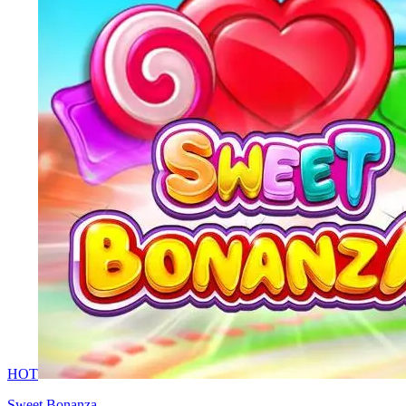
HOT
Sweet Bonanza