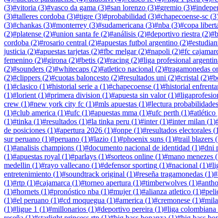
(
3
)
#
vitoria
(
3
)
#
vasco da gama
(
3
)
#
san lorenzo
(
3
)
#
gremio
(
3
)
#
indepe
(
3
)
#
talleres cordoba
(
3
)
#
tigre
(
3
)
#
probabilidad
(
3
)
#
chapecoense-sc
(
3
(
3
)
#
chankas
(
3
)
#
monterrey
(
3
)
#
sudamericana
(
3
)
#
nba
(
3
)
#
copa libert
(
2
)
#
platense
(
2
)
#
union santa fe
(
2
)
#
análisis
(
2
)
#
deportivo riestra
(
2
)
#
b
cordoba
(
2
)
#
rosario central
(
2
)
#
apuestas futbol argentino
(
2
)
#
estudian
justicia
(
2
)
#
apuestas tarjetas
(
2
)
#
fbc melgar
(
2
)
#
napoli
(
2
)
#
fc cajamar
femenino
(
2
)
#
girona
(
2
)
#
betis
(
2
)
#
racing
(
2
)
#
liga profesional argentin
(
2
)
#
sounders
(
2
)
#
whitecaps
(
2
)
#
atletico nacional
(
2
)
#
tragamonedas on
(
2
)
#
clippers
(
2
)
#
cuotas baloncesto
(
2
)
#
resultados uni
(
2
)
#
cristal
(
2
)
#
b
(
1
)
#
clasico
(
1
)
#
historial serie a
(
1
)
#
chapecoense
(
1
)
#
historial enfrent
(
1
)
#
lorient
(
1
)
#
primera division
(
1
)
#
apuesta sin valor
(
1
)
#
ligaprofesio
crew
(
1
)
#
new york city fc
(
1
)
#
mls apuestas
(
1
)
#
lectura probabilidade
(
1
)
#
club america
(
1
)
#
ufc
(
1
)
#
apuestas mma
(
1
)
#
ufc perth
(
1
)
#
atlético
(
1
)
#
tinka
(
1
)
#
resultados
(
1
)
#
la tinka peru
(
1
)
#
inter
(
1
)
#
inter milan
(
1
)
de posiciones
(
1
)
#
apertura 2026
(
1
)
#
onpe
(
1
)
#
resultados electorales
(
sur peruano
(
1
)
#
peruano
(
1
)
#
lazio
(
1
)
#
phoenix suns
(
1
)
#
trail blazers
(
(
1
)
#
analisis champions
(
1
)
#
documento nacional de identidad
(
1
)
#
dni 
(
1
)
#
apuestas royal
(
1
)
#
parlays
(
1
)
#
sorteos online
(
1
)
#
mano menezes
(
medellin
(
1
)
#
rayo vallecano
(
1
)
#
defensor sporting
(
1
)
#
nacional
(
1
)
#
l
entretenimiento
(
1
)
#
soundtrack original
(
1
)
#
reseña tragamonedas
(
1
)
#
(
1
)
#
rtp
(
1
)
#
cajamarca
(
1
)
#
torneo apertura
(
1
)
#
timberwolves
(
1
)
#
anth
(
1
)
#
hornets
(
1
)
#
pronóstico nba
(
1
)
#
mujer
(
1
)
#
alianza atletico
(
1
)
#
peli
(
1
)
#
el peruano
(
1
)
#
cd moquegua
(
1
)
#
america
(
1
)
#
cremonese
(
1
)
#
mil
(
1
)
#
ligue 1
(
1
)
#
millonarios
(
1
)
#
deportivo pereira
(
1
)
#
liga colombiana
reseña
(
1
)
#
starlight princess rtp
(
1
)
#
big bass bonanza
(
1
)
#
big bass bo