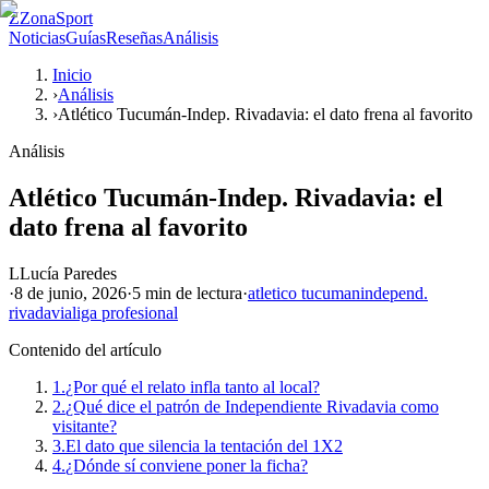
Z
ZonaSport
Noticias
Guías
Reseñas
Análisis
Inicio
›
Análisis
›
Atlético Tucumán-Indep. Rivadavia: el dato frena al favorito
Análisis
Atlético Tucumán-Indep. Rivadavia: el
dato frena al favorito
L
Lucía Paredes
·
8 de junio, 2026
·
5 min
de lectura
·
atletico tucuman
independ.
rivadavia
liga profesional
Contenido del artículo
1.
¿Por qué el relato infla tanto al local?
2.
¿Qué dice el patrón de Independiente Rivadavia como
visitante?
3.
El dato que silencia la tentación del 1X2
4.
¿Dónde sí conviene poner la ficha?