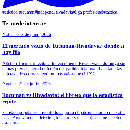
#
atletico tucuman
#
independ. rivadavia
#
liga profesional
#
táctica
Te puede interesar
Noticias
·
13 de junio, 2026
El mercado vacío de Tucumán-Rivadavia: dónde sí
hay filo
Atlético Tucumán recibe a Independiente Rivadavia el domingo sin
cuotas previas, pero la fricción del partido deja una pista clara: las
tarjetas y los corners tendrán más valor que el 1X2.
Análisis
·
21 de junio, 2026
Tucumán vs Rivadavia: el libreto que la estadística
repite
El relato popular ve favorito local, pero el patrón histórico dice otra
cosa. Analizamos la fricción, los corners y las tarjetas que deciden
este cruce.