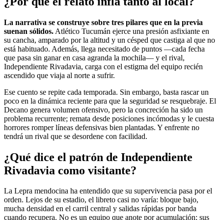
¿Por qué el relato infla tanto al local?
La narrativa se construye sobre tres pilares que en la previa
suenan sólidos.
Atlético Tucumán ejerce una presión asfixiante en
su cancha, amparado por la altitud y un césped que castiga al que no
está habituado. Además, llega necesitado de puntos —cada fecha
que pasa sin ganar en casa agranda la mochila— y el rival,
Independiente Rivadavia, carga con el estigma del equipo recién
ascendido que viaja al norte a sufrir.
Ese cuento se repite cada temporada. Sin embargo, basta rascar un
poco en la dinámica reciente para que la seguridad se resquebraje. El
Decano genera volumen ofensivo, pero la concreción ha sido un
problema recurrente; remata desde posiciones incómodas y le cuesta
horrores romper líneas defensivas bien plantadas. Y enfrente no
tendrá un rival que se desordene con facilidad.
¿Qué dice el patrón de Independiente
Rivadavia como visitante?
La Lepra mendocina ha entendido que su supervivencia pasa por el
orden. Lejos de su estadio, el libreto casi no varía: bloque bajo,
mucha densidad en el carril central y salidas rápidas por banda
cuando recupera. No es un equipo que anote por acumulación; sus