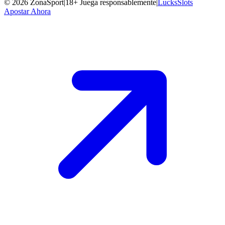
©
2026
ZonaSport
|
18+ Juega responsablemente
|
LucksSlots
Apostar Ahora