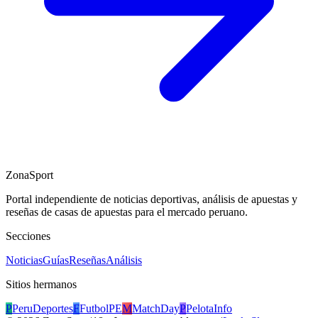
ZonaSport
Portal independiente de noticias deportivas, análisis de apuestas y
reseñas de casas de apuestas para el mercado peruano.
Secciones
Noticias
Guías
Reseñas
Análisis
Sitios hermanos
P
PeruDeportes
F
FutbolPE
M
MatchDay
P
PelotaInfo