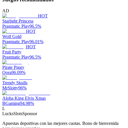
AD
HOT
Starlight Princess
Pragmatic Play
96.5
%
HOT
Wolf Gold
Pragmatic Play
96.01
%
HOT
Fruit Party
Pragmatic Play
96.5
%
Pirate Piggy
Qora
96.09
%
Trendy Skulls
MrSlotty
96
%
Aloha King Elvis Xmas
BGaming
94.98
%
L
LucksSlots
Sponsor
Apuestas deportivas con las mejores cuotas. Bono de bienvenida