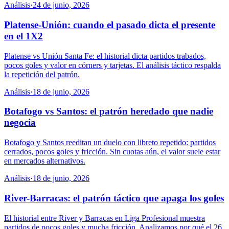
Análisis
·
24 de junio, 2026
Platense-Unión: cuando el pasado dicta el presente
en el 1X2
Platense vs Unión Santa Fe: el historial dicta partidos trabados,
pocos goles y valor en córners y tarjetas. El análisis táctico respalda
la repetición del patrón.
Análisis
·
18 de junio, 2026
Botafogo vs Santos: el patrón heredado que nadie
negocia
Botafogo y Santos reeditan un duelo con libreto repetido: partidos
cerrados, pocos goles y fricción. Sin cuotas aún, el valor suele estar
en mercados alternativos.
Análisis
·
18 de junio, 2026
River-Barracas: el patrón táctico que apaga los goles
El historial entre River y Barracas en Liga Profesional muestra
partidos de pocos goles y mucha fricción. Analizamos por qué el 26