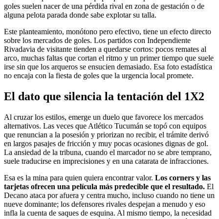
goles suelen nacer de una pérdida rival en zona de gestación o de
alguna pelota parada donde sabe explotar su talla.
Este planteamiento, monótono pero efectivo, tiene un efecto directo
sobre los mercados de goles. Los partidos con Independiente
Rivadavia de visitante tienden a quedarse cortos: pocos remates al
arco, muchas faltas que cortan el ritmo y un primer tiempo que suele
irse sin que los arqueros se ensucien demasiado. Esa foto estadística
no encaja con la fiesta de goles que la urgencia local promete.
El dato que silencia la tentación del 1X2
Al cruzar los estilos, emerge un duelo que favorece los mercados
alternativos. Las veces que Atlético Tucumán se topó con equipos
que renuncian a la posesión y priorizan no recibir, el trámite derivó
en largos pasajes de fricción y muy pocas ocasiones dignas de gol.
La ansiedad de la tribuna, cuando el marcador no se abre temprano,
suele traducirse en imprecisiones y en una catarata de infracciones.
Esa es la mina para quien quiera encontrar valor.
Los corners y las
tarjetas ofrecen una película más predecible que el resultado.
El
Decano ataca por afuera y centra mucho, incluso cuando no tiene un
nueve dominante; los defensores rivales despejan a menudo y eso
infla la cuenta de saques de esquina. Al mismo tiempo, la necesidad