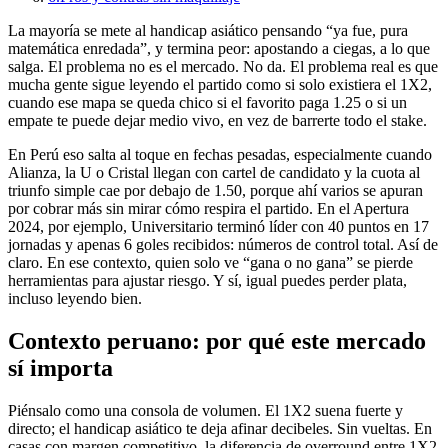
La mayoría se mete al handicap asiático pensando “ya fue, pura
matemática enredada”, y termina peor: apostando a ciegas, a lo que
salga. El problema no es el mercado. No da. El problema real es que
mucha gente sigue leyendo el partido como si solo existiera el 1X2,
cuando ese mapa se queda chico si el favorito paga 1.25 o si un
empate te puede dejar medio vivo, en vez de barrerte todo el stake.
En Perú eso salta al toque en fechas pesadas, especialmente cuando
Alianza, la U o Cristal llegan con cartel de candidato y la cuota al
triunfo simple cae por debajo de 1.50, porque ahí varios se apuran
por cobrar más sin mirar cómo respira el partido. En el Apertura
2024, por ejemplo, Universitario terminó líder con 40 puntos en 17
jornadas y apenas 6 goles recibidos: números de control total. Así de
claro. En ese contexto, quien solo ve “gana o no gana” se pierde
herramientas para ajustar riesgo. Y sí, igual puedes perder plata,
incluso leyendo bien.
Contexto peruano: por qué este mercado
sí importa
Piénsalo como una consola de volumen. El 1X2 suena fuerte y
directo; el handicap asiático te deja afinar decibeles. Sin vueltas. En
casas con margen competitivo, la diferencia de overround entre 1X2