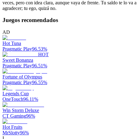
veces, pero con idea clara, aunque vaya de frente. Tu saldo te lo va a
agradecer; tu ego, quizá no.
Juegos recomendados
AD
Hot Tuna
Pragmatic Play
96.53
%
HOT
Sweet Bonanza
Pragmatic Play
96.51
%
Fortune of Olympus
Pragmatic Play
96.55
%
Legends Cup
OneTouch
96.11
%
Win Storm Deluxe
CT Gaming
96
%
Hot Fruits
MrSlotty
96
%
L