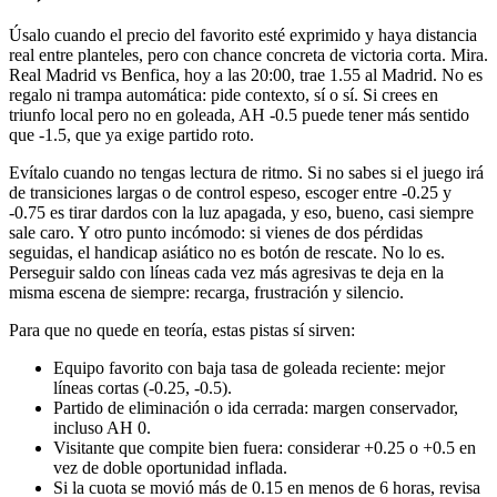
Úsalo cuando el precio del favorito esté exprimido y haya distancia
real entre planteles, pero con chance concreta de victoria corta. Mira.
Real Madrid vs Benfica, hoy a las 20:00, trae 1.55 al Madrid. No es
regalo ni trampa automática: pide contexto, sí o sí. Si crees en
triunfo local pero no en goleada, AH -0.5 puede tener más sentido
que -1.5, que ya exige partido roto.
Evítalo cuando no tengas lectura de ritmo. Si no sabes si el juego irá
de transiciones largas o de control espeso, escoger entre -0.25 y
-0.75 es tirar dardos con la luz apagada, y eso, bueno, casi siempre
sale caro. Y otro punto incómodo: si vienes de dos pérdidas
seguidas, el handicap asiático no es botón de rescate. No lo es.
Perseguir saldo con líneas cada vez más agresivas te deja en la
misma escena de siempre: recarga, frustración y silencio.
Para que no quede en teoría, estas pistas sí sirven:
Equipo favorito con baja tasa de goleada reciente: mejor
líneas cortas (-0.25, -0.5).
Partido de eliminación o ida cerrada: margen conservador,
incluso AH 0.
Visitante que compite bien fuera: considerar +0.25 o +0.5 en
vez de doble oportunidad inflada.
Si la cuota se movió más de 0.15 en menos de 6 horas, revisa