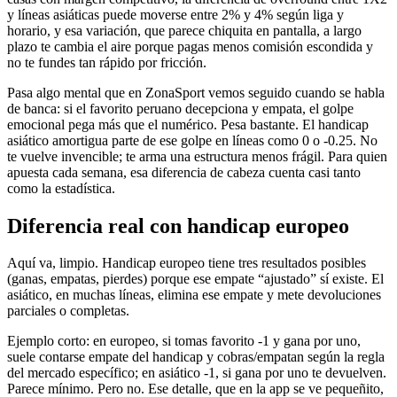
y líneas asiáticas puede moverse entre 2% y 4% según liga y
horario, y esa variación, que parece chiquita en pantalla, a largo
plazo te cambia el aire porque pagas menos comisión escondida y
no te fundes tan rápido por fricción.
Pasa algo mental que en ZonaSport vemos seguido cuando se habla
de banca: si el favorito peruano decepciona y empata, el golpe
emocional pega más que el numérico. Pesa bastante. El handicap
asiático amortigua parte de ese golpe en líneas como 0 o -0.25. No
te vuelve invencible; te arma una estructura menos frágil. Para quien
apuesta cada semana, esa diferencia de cabeza cuenta casi tanto
como la estadística.
Diferencia real con handicap europeo
Aquí va, limpio. Handicap europeo tiene tres resultados posibles
(ganas, empatas, pierdes) porque ese empate “ajustado” sí existe. El
asiático, en muchas líneas, elimina ese empate y mete devoluciones
parciales o completas.
Ejemplo corto: en europeo, si tomas favorito -1 y gana por uno,
suele contarse empate del handicap y cobras/empatan según la regla
del mercado específico; en asiático -1, si gana por uno te devuelven.
Parece mínimo. Pero no. Ese detalle, que en la app se ve pequeñito,