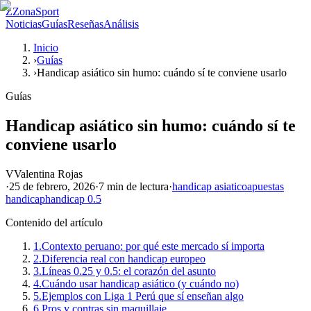
Z
ZonaSport
Noticias
Guías
Reseñas
Análisis
Inicio
›
Guías
›
Handicap asiático sin humo: cuándo sí te conviene usarlo
Guías
Handicap asiático sin humo: cuándo sí te
conviene usarlo
V
Valentina Rojas
·
25 de febrero, 2026
·
7 min
de lectura
·
handicap asiatico
apuestas
handicap
handicap 0.5
Contenido del artículo
1.
Contexto peruano: por qué este mercado sí importa
2.
Diferencia real con handicap europeo
3.
Líneas 0.25 y 0.5: el corazón del asunto
4.
Cuándo usar handicap asiático (y cuándo no)
5.
Ejemplos con Liga 1 Perú que sí enseñan algo
6.
Pros y contras sin maquillaje