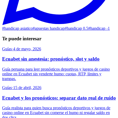
#
handicap asiatico
#
apuestas handicap
#
handicap 0.5
#
handicap -1
Te puede interesar
Guías
·
4 de mayo, 2026
Ecuabet sin anestesia: pronóstico, slot y saldo
Guía peruana para leer pronósticos deportivos y juegos de casino
online en Ecuabet sin venderte humo: cuotas, RTP, límites y
trampas.
Guías
·
15 de abril, 2026
Ecuabet y los pronósticos: separar dato real de ruido
Guía realista para quien busca pronósticos deportivos y juegos de
casino online en Ecuabet sin comerse el humo ni regalar saldo en
dos clics.