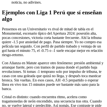
noticia, no adivines.
Ejemplos con Liga 1 Perú que sí enseñan
algo
Pensemos en un Universitario vs rival de mitad de tabla en el
Monumental, escenario típico del Apertura 2024: posesión alta,
pocas concesiones, victoria corta bastante frecuente. Ahí la tribuna
quiere -1.5 por ansiedad de pago. Pasa siempre. Yo no compro esa
película tan seguido. Con perfil de partido trabado y ventaja de un
gol hasta el minuto 75, el -0.75 o -1 suele encajar mejor en relación
riesgo-retorno.
Con Alianza en Matute aparece otro fenómeno: presión ambiental y
arranque fuerte, pero con tramos de pausa donde el partido baja
revoluciones. Si tomas -1 temprano solo por impulso de tribuna, te
casas con una goleada que quizá no llega, y después toca masticar
bronca. Sin vueltas. En esos casos, AH -0.5 prepartido o esperar
línea en vivo tras 15 minutos puede ser bastante más sano para la
banca.
Cristal es distinto: cuando encuentra ritmo, acelera como
tragamonedas de neón encendido, una secuencia tras otra. Cuando
no, se vuelve lateral y predecible. Así nomás. Ese contraste te pide