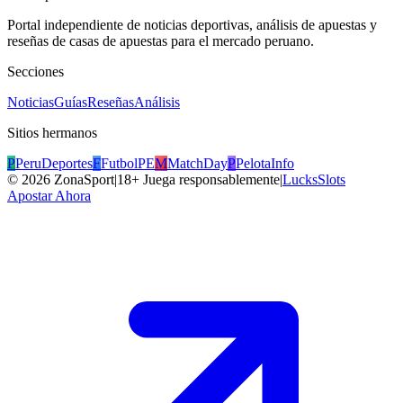
Portal independiente de noticias deportivas, análisis de apuestas y
reseñas de casas de apuestas para el mercado peruano.
Secciones
Noticias
Guías
Reseñas
Análisis
Sitios hermanos
P
PeruDeportes
F
FutbolPE
M
MatchDay
P
PelotaInfo
©
2026
ZonaSport
|
18+ Juega responsablemente
|
LucksSlots
Apostar Ahora