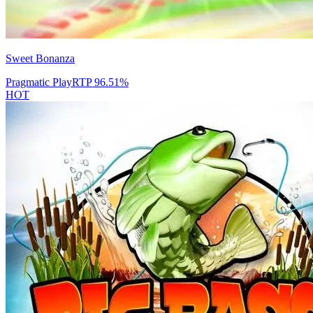
Sweet Bonanza
Pragmatic Play
RTP
96.51
%
HOT