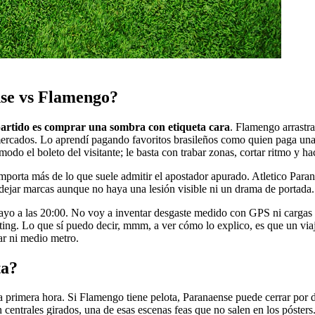
nse vs Flamengo?
l partido es comprar una sombra con etiqueta cara
. Flamengo arrastr
la mercados. Lo aprendí pagando favoritos brasileños como quien paga una
odo el boleto del visitante; le basta con trabar zonas, cortar ritmo y 
importa más de lo que suele admitir el apostador apurado. Atletico Pa
dejar marcas aunque no haya una lesión visible ni un drama de portada.
yo a las 20:00. No voy a inventar desgaste medido con GPS ni cargas m
outing. Lo que sí puedo decir, mmm, a ver cómo lo explico, es que un via
lar ni medio metro.
ta?
 la primera hora. Si Flamengo tiene pelota, Paranaense puede cerrar por
centrales girados, una de esas escenas feas que no salen en los pósters