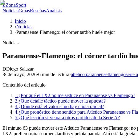
Z
ZonaSport
Noticias
Guías
Reseñas
Análisis
Inicio
›
Noticias
›
Paranaense-Flamengo: el córner tardío huele mejor
Noticias
Paranaense-Flamengo: el córner tardío hu
D
Diego Salazar
·
8 de mayo, 2026
·
6 min
de lectura
·
atletico paranaense
flamengo
serie a
Contenido del artículo
1.
¿Por qué el 1X2 no me seduce en Paranaense vs Flamengo?
2.
¿Qué detalle táctico puede mover la apuesta?
3.
¿Dónde está el valor si no hay cuota oficial?
4.
¿Qué pronóstico tiene sentido para Atletico Paranaense vs F
5.
¿Qué lección sirve para otros partidos de la Serie A?
El minuto 63 puede mover este Atletico Paranaense vs Flamengo: no por
1X2: prefiero mirar corners tardíos y pelota parada. Ahí está la grieta.