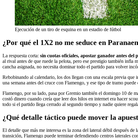
Ejecución de un tiro de esquina en un estadio de fútbol
¿Por qué el 1X2 no me seduce en Paranae
La respuesta corta:
sin cuotas oficiales, apostar ganador antes de
al rival antes de que ruede la pelota, pero ese prestigio también inf
cancha asignada, no necesita dominar todo el partido para volver incóm
Rebobinando al calendario, los dos llegan con una escala previa que 
una semana antes del cruce con Flamengo, y ese tipo de tramo puede 
Flamengo, por su lado, pasa por Gremio también el domingo 10 de ma
costó dinero cuando creía que leer dos hilos en internet era hacer sc
todo si el partido llega cerrado al segundo tiempo y nadie quiere rega
¿Qué detalle táctico puede mover la apues
El detalle que más me interesa es la zona del lateral débil después de
transición, Flamengo puede terminar defendiendo centros laterales con 