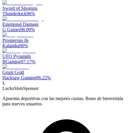
Sword of Shoguns
Thunderkick
96
%
Emotional Damage
G Games
96.09
%
Prosperous 8s
Kalamba
96
%
UFO Pyramids
BGaming
97.17
%
Grunt Gold
Hacksaw Gaming
96.22
%
L
LucksSlots
Sponsor
Apuestas deportivas con las mejores cuotas. Bono de bienvenida
para nuevos usuarios.