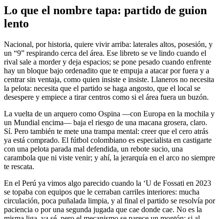
Lo que el nombre tapa: partido de guion
lento
Nacional, por historia, quiere vivir arriba: laterales altos, posesión, y
un “9” respirando cerca del área. Ese libreto se ve lindo cuando el
rival sale a morder y deja espacios; se pone pesado cuando enfrente
hay un bloque bajo ordenadito que te empuja a atacar por fuera y a
centrar sin ventaja, como quien insiste e insiste. Llaneros no necesita
la pelota: necesita que el partido se haga angosto, que el local se
desespere y empiece a tirar centros como si el área fuera un buzón.
La vuelta de un arquero como Ospina —con Europa en la mochila y
un Mundial encima— baja el riesgo de una macana grosera, claro.
Sí. Pero también te mete una trampa mental: creer que el cero atrás
ya está comprado. El fútbol colombiano es especialista en castigarte
con una pelota parada mal defendida, un rebote sucio, una
carambola que ni viste venir; y ahí, la jerarquía en el arco no siempre
te rescata.
En el Perú ya vimos algo parecido cuando la ‘U de Fossati en 2023
se topaba con equipos que le cerraban carriles interiores: mucha
circulación, poca puñalada limpia, y al final el partido se resolvía por
paciencia o por una segunda jugada que cae donde cae. No es la
misma liga, ya sé, pero el mecanismo se parece un montón: si al