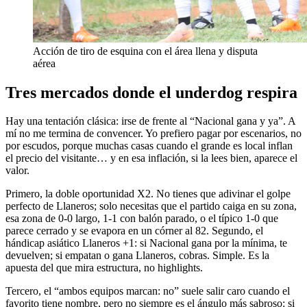
Acción de tiro de esquina con el área llena y disputa
aérea
Tres mercados donde el underdog respira
Hay una tentación clásica: irse de frente al “Nacional gana y ya”. A
mí no me termina de convencer. Yo prefiero pagar por escenarios, no
por escudos, porque muchas casas cuando el grande es local inflan
el precio del visitante… y en esa inflación, si la lees bien, aparece el
valor.
Primero, la doble oportunidad X2. No tienes que adivinar el golpe
perfecto de Llaneros; solo necesitas que el partido caiga en su zona,
esa zona de 0-0 largo, 1-1 con balón parado, o el típico 1-0 que
parece cerrado y se evapora en un córner al 82. Segundo, el
hándicap asiático Llaneros +1: si Nacional gana por la mínima, te
devuelven; si empatan o gana Llaneros, cobras. Simple. Es la
apuesta del que mira estructura, no highlights.
Tercero, el “ambos equipos marcan: no” suele salir caro cuando el
favorito tiene nombre, pero no siempre es el ángulo más sabroso: si