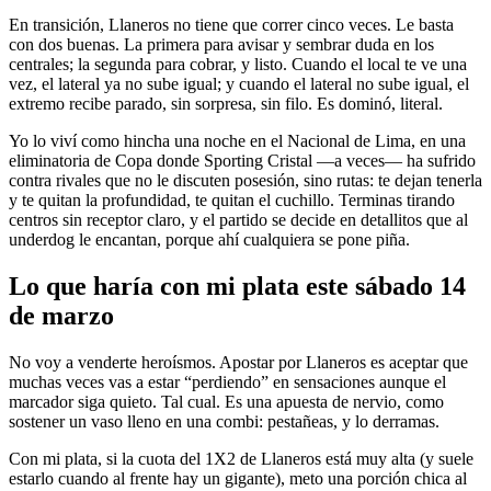
En transición, Llaneros no tiene que correr cinco veces. Le basta
con dos buenas. La primera para avisar y sembrar duda en los
centrales; la segunda para cobrar, y listo. Cuando el local te ve una
vez, el lateral ya no sube igual; y cuando el lateral no sube igual, el
extremo recibe parado, sin sorpresa, sin filo. Es dominó, literal.
Yo lo viví como hincha una noche en el Nacional de Lima, en una
eliminatoria de Copa donde Sporting Cristal —a veces— ha sufrido
contra rivales que no le discuten posesión, sino rutas: te dejan tenerla
y te quitan la profundidad, te quitan el cuchillo. Terminas tirando
centros sin receptor claro, y el partido se decide en detallitos que al
underdog le encantan, porque ahí cualquiera se pone piña.
Lo que haría con mi plata este sábado 14
de marzo
No voy a venderte heroísmos. Apostar por Llaneros es aceptar que
muchas veces vas a estar “perdiendo” en sensaciones aunque el
marcador siga quieto. Tal cual. Es una apuesta de nervio, como
sostener un vaso lleno en una combi: pestañeas, y lo derramas.
Con mi plata, si la cuota del 1X2 de Llaneros está muy alta (y suele
estarlo cuando al frente hay un gigante), meto una porción chica al