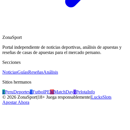
ZonaSport
Portal independiente de noticias deportivas, análisis de apuestas y
reseñas de casas de apuestas para el mercado peruano.
Secciones
Noticias
Guías
Reseñas
Análisis
Sitios hermanos
P
PeruDeportes
F
FutbolPE
M
MatchDay
P
PelotaInfo
©
2026
ZonaSport
|
18+ Juega responsablemente
|
LucksSlots
Apostar Ahora