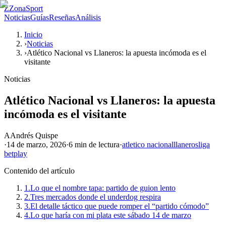
Z
ZonaSport
Noticias
Guías
Reseñas
Análisis
Inicio
›
Noticias
›
Atlético Nacional vs Llaneros: la apuesta incómoda es el
visitante
Noticias
Atlético Nacional vs Llaneros: la apuesta
incómoda es el visitante
A
Andrés Quispe
·
14 de marzo, 2026
·
6 min
de lectura
·
atletico nacional
llaneros
liga
betplay
Contenido del artículo
1.
Lo que el nombre tapa: partido de guion lento
2.
Tres mercados donde el underdog respira
3.
El detalle táctico que puede romper el “partido cómodo”
4.
Lo que haría con mi plata este sábado 14 de marzo