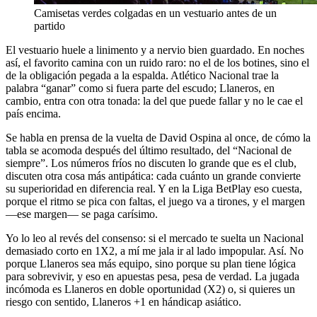
Camisetas verdes colgadas en un vestuario antes de un
partido
El vestuario huele a linimento y a nervio bien guardado. En noches
así, el favorito camina con un ruido raro: no el de los botines, sino el
de la obligación pegada a la espalda. Atlético Nacional trae la
palabra “ganar” como si fuera parte del escudo; Llaneros, en
cambio, entra con otra tonada: la del que puede fallar y no le cae el
país encima.
Se habla en prensa de la vuelta de David Ospina al once, de cómo la
tabla se acomoda después del último resultado, del “Nacional de
siempre”. Los números fríos no discuten lo grande que es el club,
discuten otra cosa más antipática: cada cuánto un grande convierte
su superioridad en diferencia real. Y en la Liga BetPlay eso cuesta,
porque el ritmo se pica con faltas, el juego va a tirones, y el margen
—ese margen— se paga carísimo.
Yo lo leo al revés del consenso: si el mercado te suelta un Nacional
demasiado corto en 1X2, a mí me jala ir al lado impopular. Así. No
porque Llaneros sea más equipo, sino porque su plan tiene lógica
para sobrevivir, y eso en apuestas pesa, pesa de verdad. La jugada
incómoda es Llaneros en doble oportunidad (X2) o, si quieres un
riesgo con sentido, Llaneros +1 en hándicap asiático.