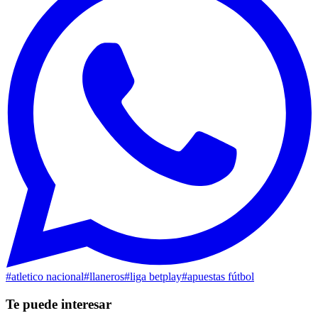
#
atletico nacional
#
llaneros
#
liga betplay
#
apuestas fútbol
Te puede interesar