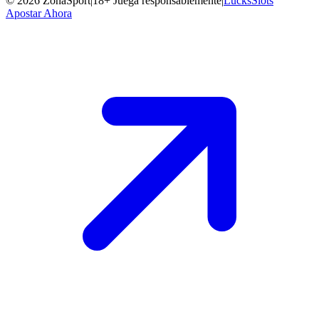
©
2026
ZonaSport
|
18+ Juega responsablemente
|
LucksSlots
Apostar Ahora