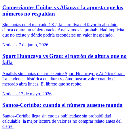
Comerciantes Unidos vs Alianza: la apuesta que los
números no respaldan
Sin cuotas en el mercado 1X2, la narrativa del favorito absoluto
choca contra un tablero vacío. Analizamos la probabilidad implícita
que no existe y dónde podría esconderse un valor inesperado.
Noticias
·
7 de junio, 2026
Sport Huancayo vs Grau: el patrón de altura que no
falla
Análisis sin cuotas del cruce entre Sport Huancayo y Atlético Grau.
La tendencia histórica en altura y cómo buscar valor cuando el
mercado abra líneas. El libreto que se repite.
Noticias
·
12 de mayo, 2026
Santos-Coritiba: cuando el número ausente manda
Santos-Coritiba llega sin cuotas publicadas: sin probabilidad
calculable, la mejor lectura de valor es no comprar relato antes del
cierre.