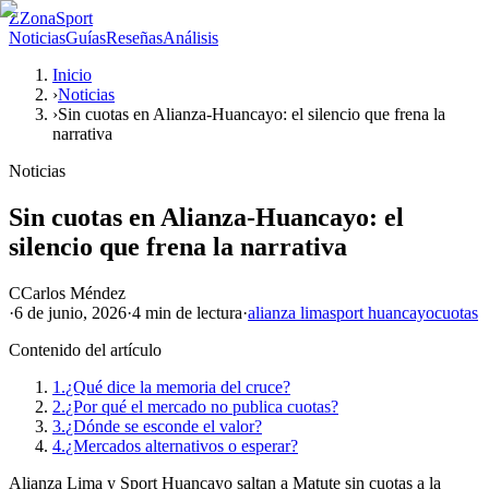
Z
ZonaSport
Noticias
Guías
Reseñas
Análisis
Inicio
›
Noticias
›
Sin cuotas en Alianza-Huancayo: el silencio que frena la
narrativa
Noticias
Sin cuotas en Alianza-Huancayo: el
silencio que frena la narrativa
C
Carlos Méndez
·
6 de junio, 2026
·
4 min
de lectura
·
alianza lima
sport huancayo
cuotas
Contenido del artículo
1.
¿Qué dice la memoria del cruce?
2.
¿Por qué el mercado no publica cuotas?
3.
¿Dónde se esconde el valor?
4.
¿Mercados alternativos o esperar?
Alianza Lima y Sport Huancayo saltan a Matute sin cuotas a la