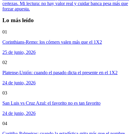
certezas. Mi lectura: no hay valor real y cuidar banca pesa más que
forzar apuesta.
Lo más leído
01
Corinthians-Remo: los córners valen más que el 1X2
25 de junio, 2026
02
Platense-Unión: cuando el pasado dicta el presente en el 1X2
24 de junio, 2026
03
San Luis vs Cruz Azul: el favorito no es tan favorito
24 de junio, 2026
04
Coritiba-Palmeiras: cuando la estadística grita más que el nombre