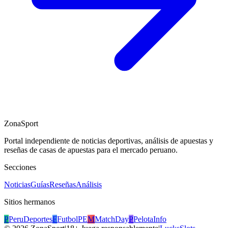
ZonaSport
Portal independiente de noticias deportivas, análisis de apuestas y
reseñas de casas de apuestas para el mercado peruano.
Secciones
Noticias
Guías
Reseñas
Análisis
Sitios hermanos
P
PeruDeportes
F
FutbolPE
M
MatchDay
P
PelotaInfo