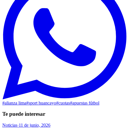
#
alianza lima
#
sport huancayo
#
cuotas
#
apuestas fútbol
Te puede interesar
Noticias
·
11 de junio, 2026