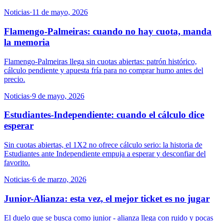
Noticias
·
11 de mayo, 2026
Flamengo-Palmeiras: cuando no hay cuota, manda
la memoria
Flamengo-Palmeiras llega sin cuotas abiertas: patrón histórico,
cálculo pendiente y apuesta fría para no comprar humo antes del
precio.
Noticias
·
9 de mayo, 2026
Estudiantes-Independiente: cuando el cálculo dice
esperar
Sin cuotas abiertas, el 1X2 no ofrece cálculo serio: la historia de
Estudiantes ante Independiente empuja a esperar y desconfiar del
favorito.
Noticias
·
6 de marzo, 2026
Junior-Alianza: esta vez, el mejor ticket es no jugar
El duelo que se busca como junior - alianza llega con ruido y pocas