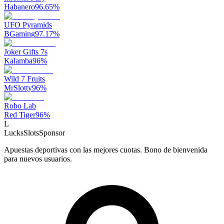
Habanero
96.65
%
UFO Pyramids
BGaming
97.17
%
Joker Gifts 7s
Kalamba
96
%
Wild 7 Fruits
MrSlotty
96
%
Robo Lab
Red Tiger
96
%
L
LucksSlots
Sponsor
Apuestas deportivas con las mejores cuotas. Bono de bienvenida
para nuevos usuarios.