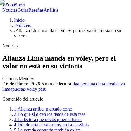
Z
ZonaSport
Noticias
Guías
Reseñas
Análisis
Inicio
›
Noticias
›
Alianza Lima manda en vóley, pero el valor no está en su
victoria
Noticias
Alianza Lima manda en vóley, pero el
valor no está en su victoria
C
Carlos Méndez
·
16 de febrero, 2026
·
5 min
de lectura
·
liga peruana de voley
alianza
lima
apuestas voley peru
Contenido del artículo
1.
Alianza arriba, mercado corto
2.
Lo que sí dicen los datos de esta fase
3.
La lectura que pocos quieren hacer
4.
Dónde está el valor hoy en LucksSlots
5.
La vereda contraria también existe