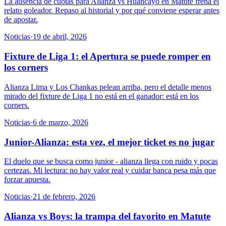
La ausencia de cuotas para Alianza vs Huancayo en Matute frena el
relato goleador. Repaso al historial y por qué conviene esperar antes
de apostar.
Noticias
·
19 de abril, 2026
Fixture de Liga 1: el Apertura se puede romper en
los corners
Alianza Lima y Los Chankas pelean arriba, pero el detalle menos
mirado del fixture de Liga 1 no está en el ganador: está en los
corners.
Noticias
·
6 de marzo, 2026
Junior-Alianza: esta vez, el mejor ticket es no jugar
El duelo que se busca como junior - alianza llega con ruido y pocas
certezas. Mi lectura: no hay valor real y cuidar banca pesa más que
forzar apuesta.
Noticias
·
21 de febrero, 2026
Alianza vs Boys: la trampa del favorito en Matute