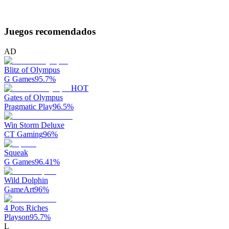
Juegos recomendados
AD
Blitz of Olympus
G Games
95.7
%
HOT
Gates of Olympus
Pragmatic Play
96.5
%
Win Storm Deluxe
CT Gaming
96
%
Squeak
G Games
96.41
%
Wild Dolphin
GameArt
96
%
4 Pots Riches
Playson
95.7
%
L