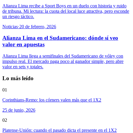
Alianza Lima recibe a Sport Boys en un duelo con historia y ruido
de tribuna. Mi lectura: la cuota del local luce atractiva, pero esconde
un riesgo táctico.
Noticias
·
20 de febrero, 2026
Alianza Lima en el Sudamericano: dónde sí veo
valor en apuestas
Alianza Lima llega a semifinales del Sudamericano de vóley con
impulso real. El mercado paga poco al ganador simple, pero abre
valor en sets y totales.
Lo más leído
01
Corinthians-Remo: los córners valen más que el 1X2
25 de junio, 2026
02
Platense-Unión: cuando el pasado dicta el presente en el 1X2