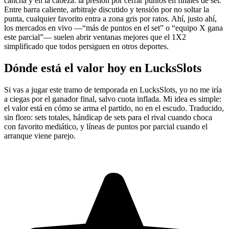
cancha y en la cabeza: la presión por cerrar puntos en finales de set.
Entre barra caliente, arbitraje discutido y tensión por no soltar la
punta, cualquier favorito entra a zona gris por ratos. Ahí, justo ahí,
los mercados en vivo —“más de puntos en el set” o “equipo X gana
este parcial”— suelen abrir ventanas mejores que el 1X2
simplificado que todos persiguen en otros deportes.
Dónde está el valor hoy en LucksSlots
Si vas a jugar este tramo de temporada en LucksSlots, yo no me iría
a ciegas por el ganador final, salvo cuota inflada. Mi idea es simple:
el valor está en cómo se arma el partido, no en el escudo. Traducido,
sin floro: sets totales, hándicap de sets para el rival cuando choca
con favorito mediático, y líneas de puntos por parcial cuando el
arranque viene parejo.