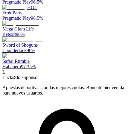
Pragmatic Play
96.5
%
HOT
Fruit Party
Pragmatic Play
96.5
%
Mega Glam Life
Betsoft
96
%
Sword of Shoguns
Thunderkick
96
%
Safari Rumble
Habanero
97.35
%
L
LucksSlots
Sponsor
Apuestas deportivas con las mejores cuotas. Bono de bienvenida
para nuevos usuarios.