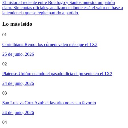
El historial reciente entre Botafogo y Santos muestra un patrón
claro. Sin cuotas oficiales, analizamos dónde está el valor en base a
la tendencia que se repite partido a partido.
Lo más leído
01
Corinthians-Remo: los córners valen más que el 1X2
25 de junio, 2026
02
Platense-Unión: cuando el pasado dicta el presente en el 1X2
24 de junio, 2026
03
San Luis vs Cruz Azul: el favorito no es tan favorito
24 de junio, 2026
04