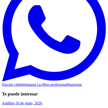
#
racing club
#
gimnasia l.p.
#
liga profesional
#
apuestas
Te puede interesar
Análisis
·
16 de junio, 2026