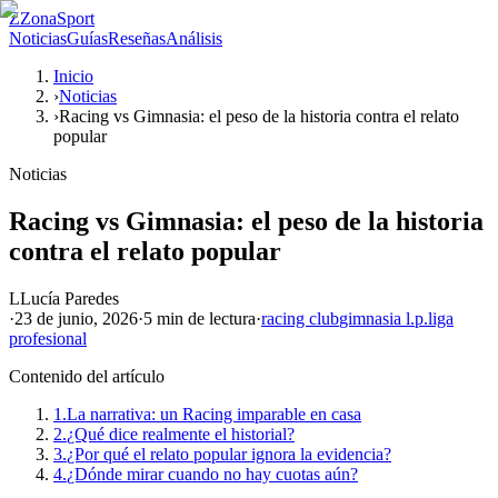
Z
ZonaSport
Noticias
Guías
Reseñas
Análisis
Inicio
›
Noticias
›
Racing vs Gimnasia: el peso de la historia contra el relato
popular
Noticias
Racing vs Gimnasia: el peso de la historia
contra el relato popular
L
Lucía Paredes
·
23 de junio, 2026
·
5 min
de lectura
·
racing club
gimnasia l.p.
liga
profesional
Contenido del artículo
1.
La narrativa: un Racing imparable en casa
2.
¿Qué dice realmente el historial?
3.
¿Por qué el relato popular ignora la evidencia?
4.
¿Dónde mirar cuando no hay cuotas aún?