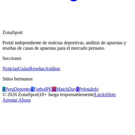
ZonaSport
Portal independiente de noticias deportivas, análisis de apuestas y
reseñas de casas de apuestas para el mercado peruano.
Secciones
Noticias
Guías
Reseñas
Análisis
Sitios hermanos
P
PeruDeportes
F
FutbolPE
M
MatchDay
P
PelotaInfo
©
2026
ZonaSport
|
18+ Juega responsablemente
|
LucksSlots
Apostar Ahora