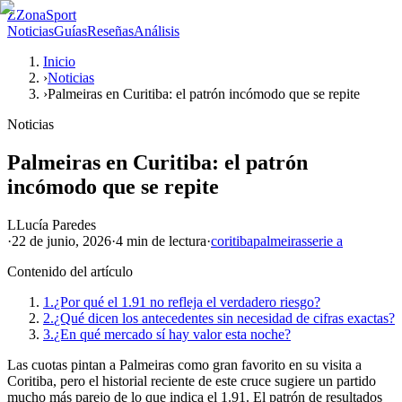
Z
ZonaSport
Noticias
Guías
Reseñas
Análisis
Inicio
›
Noticias
›
Palmeiras en Curitiba: el patrón incómodo que se repite
Noticias
Palmeiras en Curitiba: el patrón
incómodo que se repite
L
Lucía Paredes
·
22 de junio, 2026
·
4 min
de lectura
·
coritiba
palmeiras
serie a
Contenido del artículo
1.
¿Por qué el 1.91 no refleja el verdadero riesgo?
2.
¿Qué dicen los antecedentes sin necesidad de cifras exactas?
3.
¿En qué mercado sí hay valor esta noche?
Las cuotas pintan a Palmeiras como gran favorito en su visita a
Coritiba, pero el historial reciente de este cruce sugiere un partido
mucho más parejo de lo que indica el 1.91. El patrón de resultados