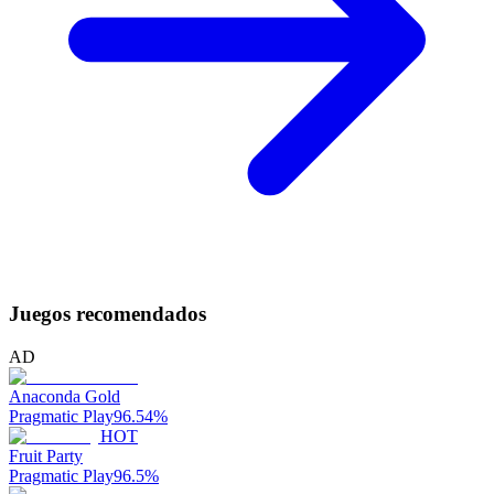
Juegos recomendados
AD
Anaconda Gold
Pragmatic Play
96.54
%
HOT
Fruit Party
Pragmatic Play
96.5
%