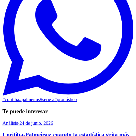
#
coritiba
#
palmeiras
#
serie a
#
pronóstico
Te puede interesar
Análisis
·
24 de junio, 2026
Coritiba-Palmeiras: cuando la estadística grita más