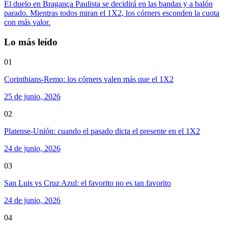
El duelo en Bragança Paulista se decidirá en las bandas y a balón
parado. Mientras todos miran el 1X2, los córners esconden la cuota
con más valor.
Lo más leído
01
Corinthians-Remo: los córners valen más que el 1X2
25 de junio, 2026
02
Platense-Unión: cuando el pasado dicta el presente en el 1X2
24 de junio, 2026
03
San Luis vs Cruz Azul: el favorito no es tan favorito
24 de junio, 2026
04