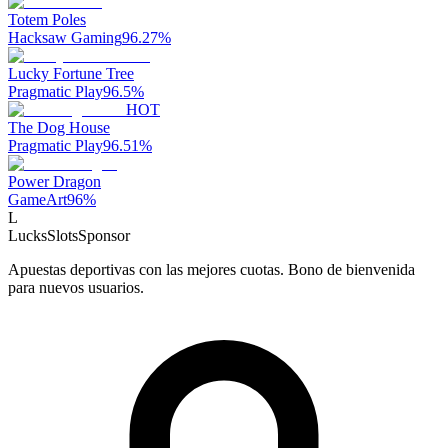
Totem Poles
Hacksaw Gaming
96.27
%
Lucky Fortune Tree
Pragmatic Play
96.5
%
HOT
The Dog House
Pragmatic Play
96.51
%
Power Dragon
GameArt
96
%
L
LucksSlots
Sponsor
Apuestas deportivas con las mejores cuotas. Bono de bienvenida
para nuevos usuarios.