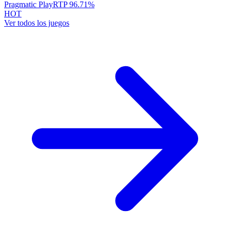
Pragmatic Play
RTP
96.71
%
HOT
Ver todos los juegos