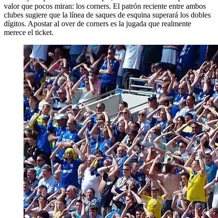
valor que pocos miran: los corners. El patrón reciente entre ambos
clubes sugiere que la línea de saques de esquina superará los dobles
dígitos. Apostar al over de corners es la jugada que realmente
merece el ticket.