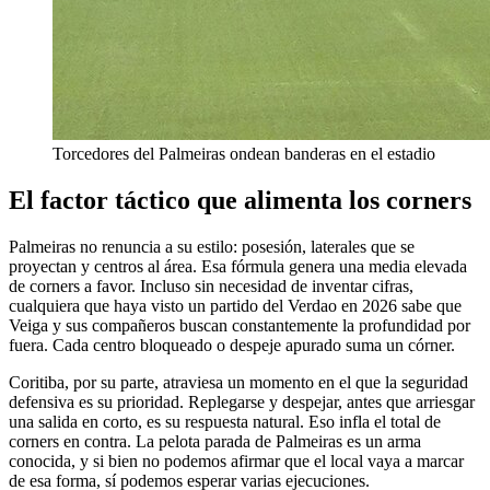
Torcedores del Palmeiras ondean banderas en el estadio
El factor táctico que alimenta los corners
Palmeiras no renuncia a su estilo: posesión, laterales que se
proyectan y centros al área. Esa fórmula genera una media elevada
de corners a favor. Incluso sin necesidad de inventar cifras,
cualquiera que haya visto un partido del Verdao en 2026 sabe que
Veiga y sus compañeros buscan constantemente la profundidad por
fuera. Cada centro bloqueado o despeje apurado suma un córner.
Coritiba, por su parte, atraviesa un momento en el que la seguridad
defensiva es su prioridad. Replegarse y despejar, antes que arriesgar
una salida en corto, es su respuesta natural. Eso infla el total de
corners en contra. La pelota parada de Palmeiras es un arma
conocida, y si bien no podemos afirmar que el local vaya a marcar
de esa forma, sí podemos esperar varias ejecuciones.