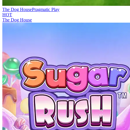
The Dog House
Pragmatic Play
HOT
The Dog House