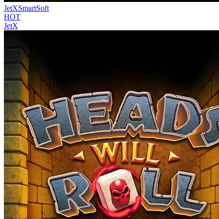
JetX
SmartSoft
HOT
JetX