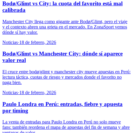
Bodø/Glimt vs City: la cuota del favorito está mal
calibrada
Manchester City llega como gigante ante Bodø/Glimt, pero el viaje
y el contexto abren una grieta en el mercado. En ZonaSport vemos
dónde sí hay valor.
Noticias
·
18 de febrero, 2026
Bodø/Glimt vs Manchester City: dónde sí aparece
valor real
El cruce entre bodø/glimt y manchester city mueve apuestas en Perú:
lectura táctica, cuotas de riesgo y mercados donde el favorito no
paga bien.
Noticias
·
18 de febrero, 2026
Paulo Londra en Perú: entradas, fiebre y apuesta
por timing
La venta de entradas para Paulo Londra en Perú no solo mueve
fans: también reordena el mapa de apuestas del fin de semana y abre
ventanas de valor.