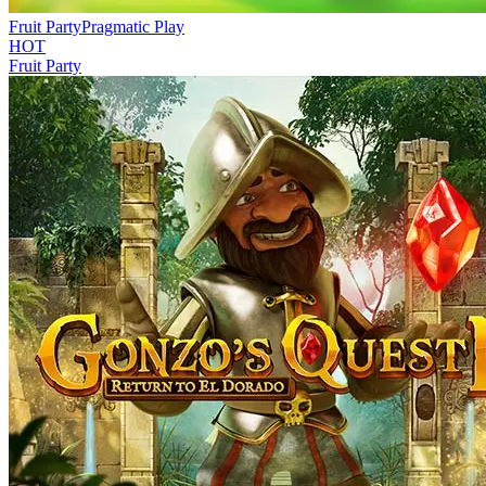
Fruit Party
Pragmatic Play
HOT
Fruit Party