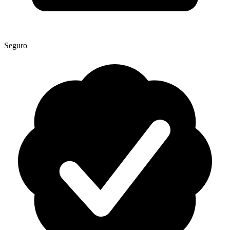
Seguro