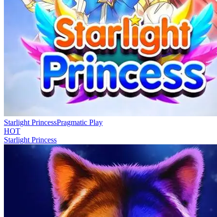
Starlight Princess
Pragmatic Play
HOT
Starlight Princess