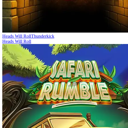
Heads Will Roll
Thunderkick
Heads Will Roll