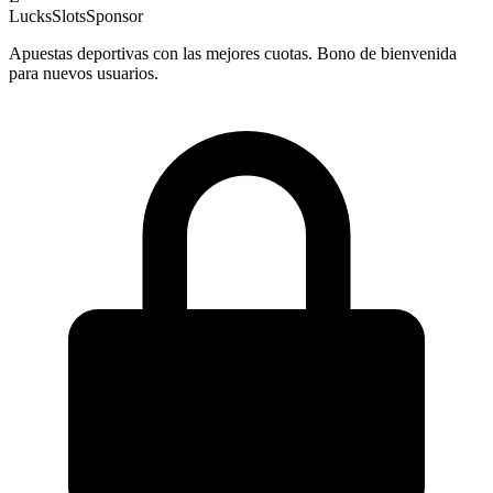
LucksSlots
Sponsor
Apuestas deportivas con las mejores cuotas. Bono de bienvenida
para nuevos usuarios.