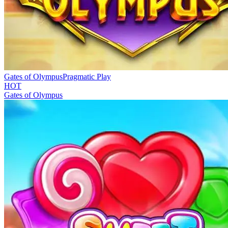
Gates of Olympus
Pragmatic Play
HOT
Gates of Olympus