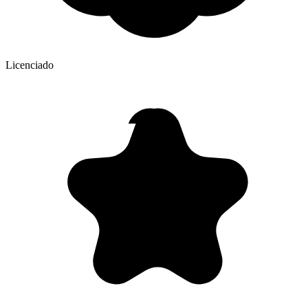
Licenciado