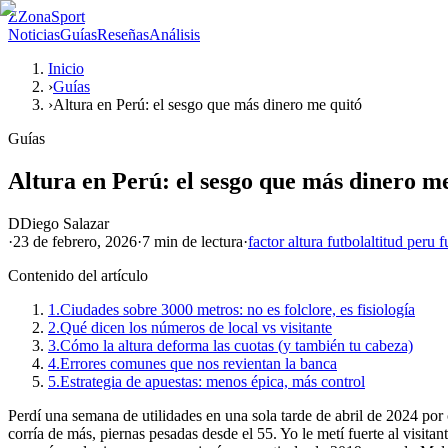
Z
ZonaSport
Noticias
Guías
Reseñas
Análisis
Inicio
›
Guías
›
Altura en Perú: el sesgo que más dinero me quitó
Guías
Altura en Perú: el sesgo que más dinero m
D
Diego Salazar
·
23 de febrero, 2026
·
7 min
de lectura
·
factor altura futbol
altitud peru f
Contenido del artículo
1.
Ciudades sobre 3000 metros: no es folclore, es fisiología
2.
Qué dicen los números de local vs visitante
3.
Cómo la altura deforma las cuotas (y también tu cabeza)
4.
Errores comunes que nos revientan la banca
5.
Estrategia de apuestas: menos épica, más control
Perdí una semana de utilidades en una sola tarde de abril de 2024 por
corría de más, piernas pesadas desde el 55. Yo le metí fuerte al visitan