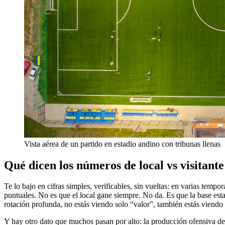
Vista aérea de un partido en estadio andino con tribunas llenas
Qué dicen los números de local vs visitante
Te lo bajo en cifras simples, verificables, sin vueltas: en varias tem
puntuales. No es que el local gane siempre. No da. Es que la base estad
rotación profunda, no estás viendo solo “valor”, también estás viendo
Y hay otro dato que muchos pasan por alto: la producción ofensiva del