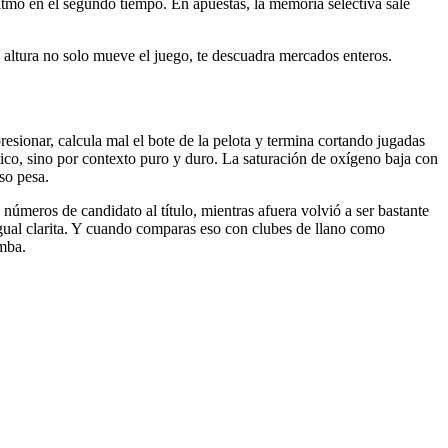
tmo en el segundo tiempo. En apuestas, la memoria selectiva sale
la altura no solo mueve el juego, te descuadra mercados enteros.
esionar, calcula mal el bote de la pelota y termina cortando jugadas
ico, sino por contexto puro y duro. La saturación de oxígeno baja con
Eso pesa.
 números de candidato al título, mientras afuera volvió a ser bastante
gual clarita. Y cuando comparas eso con clubes de llano como
amba.