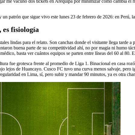
gar me vacunó dos tickets en Arequipa por minimizar cómo cambia el ri
, y un patrón que sigue vivo este lunes 23 de febrero de 2026: en Perú, 
es fisiología
s lindas para el relato. Son canchas donde el visitante llega tarde a pr
taron buena parte de su competitividad ahí, no por magia ni humo táct
er médico, basta ver cuántos equipos se parten entre líneas del 60 al 80. 
ltura fue grotesca frente al promedio de Liga 1. Binacional en casa rozó
lojo lejos de Huancayo. Cusco FC tuvo una curva menos salvaje, pero i
 regularidad en Lima, sí, pero subir y mandar 90 minutos, ya es otra ch