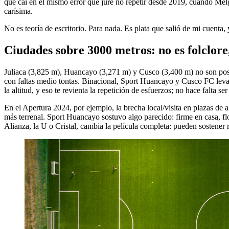
que caí en el mismo error que juré no repetir desde 2019, cuando Mel
carísima.
No es teoría de escritorio. Para nada. Es plata que salió de mi cuenta
Ciudades sobre 3000 metros: no es folclore, 
Juliaca (3,825 m), Huancayo (3,271 m) y Cusco (3,400 m) no son postale
con faltas medio tontas. Binacional, Sport Huancayo y Cusco FC levan
la altitud, y eso te revienta la repetición de esfuerzos; no hace falta s
En el Apertura 2024, por ejemplo, la brecha local/visita en plazas de a
más terrenal. Sport Huancayo sostuvo algo parecido: firme en casa, f
Alianza, la U o Cristal, cambia la película completa: pueden sostener