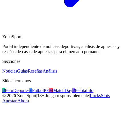
ZonaSport
Portal independiente de noticias deportivas, análisis de apuestas y
reseñas de casas de apuestas para el mercado peruano.
Secciones
Noticias
Guías
Reseñas
Análisis
Sitios hermanos
P
PeruDeportes
F
FutbolPE
M
MatchDay
P
PelotaInfo
©
2026
ZonaSport
|
18+ Juega responsablemente
|
LucksSlots
Apostar Ahora