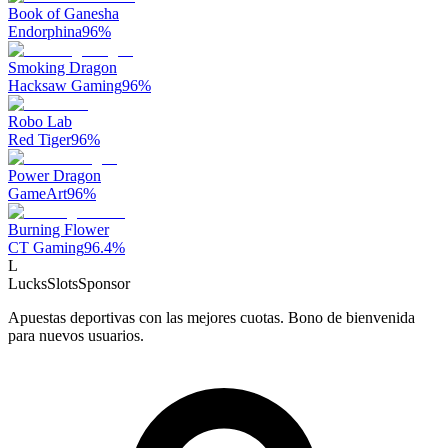
Book of Ganesha
Endorphina
96
%
Smoking Dragon
Hacksaw Gaming
96
%
Robo Lab
Red Tiger
96
%
Power Dragon
GameArt
96
%
Burning Flower
CT Gaming
96.4
%
L
LucksSlots
Sponsor
Apuestas deportivas con las mejores cuotas. Bono de bienvenida
para nuevos usuarios.