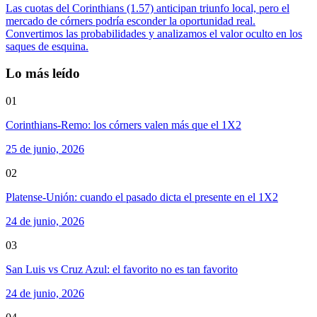
Las cuotas del Corinthians (1.57) anticipan triunfo local, pero el
mercado de córners podría esconder la oportunidad real.
Convertimos las probabilidades y analizamos el valor oculto en los
saques de esquina.
Lo más leído
01
Corinthians-Remo: los córners valen más que el 1X2
25 de junio, 2026
02
Platense-Unión: cuando el pasado dicta el presente en el 1X2
24 de junio, 2026
03
San Luis vs Cruz Azul: el favorito no es tan favorito
24 de junio, 2026