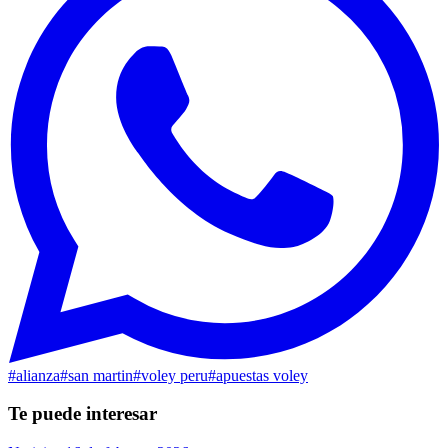
#
alianza
#
san martin
#
voley peru
#
apuestas voley
Te puede interesar