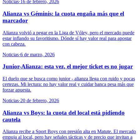
Noticias
·
16 de febrero, 2026
Alianza vs Géminis: la cuota engaña más que el
marcador
Alianza volvió a pegar en la Liga de Vóley, pero el mercado puede
estar inflando su favoritismo. Dónde sí hay valor real para apostar
con cabeza.
Noticias
·
6 de marzo, 2026
Junior-Alianza: esta vez, el mejor ticket es no jugar
El duelo que se busca como junior - alianza llega con ruido y pocas
certezas. Mi lectura: no hay valor real y cuidar banca pesa más que
forzar apuesta.
Noticias
·
20 de febrero, 2026
Alianza vs Boys: la cuota del local está pidiendo
cautela
Alianza recibe a Sport Boys con presión alta en Matute. El mercado
empuja al local, pero hay señales tácticas y de precio que invitan a