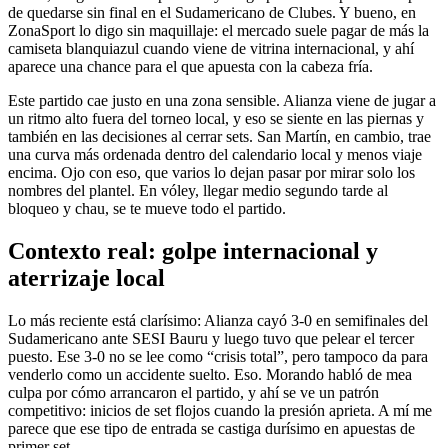
de quedarse sin final en el Sudamericano de Clubes. Y bueno, en
ZonaSport lo digo sin maquillaje: el mercado suele pagar de más la
camiseta blanquiazul cuando viene de vitrina internacional, y ahí
aparece una chance para el que apuesta con la cabeza fría.
Este partido cae justo en una zona sensible. Alianza viene de jugar a
un ritmo alto fuera del torneo local, y eso se siente en las piernas y
también en las decisiones al cerrar sets. San Martín, en cambio, trae
una curva más ordenada dentro del calendario local y menos viaje
encima. Ojo con eso, que varios lo dejan pasar por mirar solo los
nombres del plantel. En vóley, llegar medio segundo tarde al
bloqueo y chau, se te mueve todo el partido.
Contexto real: golpe internacional y
aterrizaje local
Lo más reciente está clarísimo: Alianza cayó 3-0 en semifinales del
Sudamericano ante SESI Bauru y luego tuvo que pelear el tercer
puesto. Ese 3-0 no se lee como “crisis total”, pero tampoco da para
venderlo como un accidente suelto. Eso. Morando habló de mea
culpa por cómo arrancaron el partido, y ahí se ve un patrón
competitivo: inicios de set flojos cuando la presión aprieta. A mí me
parece que ese tipo de entrada se castiga durísimo en apuestas de
primer set.