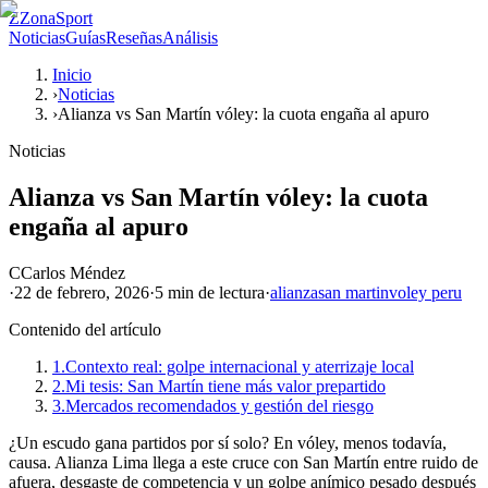
Z
ZonaSport
Noticias
Guías
Reseñas
Análisis
Inicio
›
Noticias
›
Alianza vs San Martín vóley: la cuota engaña al apuro
Noticias
Alianza vs San Martín vóley: la cuota
engaña al apuro
C
Carlos Méndez
·
22 de febrero, 2026
·
5 min
de lectura
·
alianza
san martin
voley peru
Contenido del artículo
1.
Contexto real: golpe internacional y aterrizaje local
2.
Mi tesis: San Martín tiene más valor prepartido
3.
Mercados recomendados y gestión del riesgo
¿Un escudo gana partidos por sí solo? En vóley, menos todavía,
causa. Alianza Lima llega a este cruce con San Martín entre ruido de
afuera, desgaste de competencia y un golpe anímico pesado después