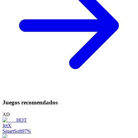
Juegos recomendados
AD
HOT
JetX
SmartSoft
97
%