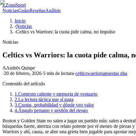
Z
ZonaSport
Noticias
Guías
Reseñas
Análisis
Inicio
›
Noticias
›
Celtics vs Warriors: la cuota pide calma, no impulso
Noticias
Celtics vs Warriors: la cuota pide calma, 
A
Andrés Quispe
·
20 de febrero, 2026
·
5 min
de lectura
·
celtics
warriors
apuestas nba
Contenido del artículo
1.
Contexto caliente y memoria de vestuario
2.
La lectura táctica que sí paga
3.
Cuotas, probabilidad y dónde veo valor
4.
Ángulo peruano y gestión del riesgo
Boston y Golden State no salen a jugar un partido más: salen a destrab
búsquedas fuerte, aterriza con relato potente por el meneo de piezas 
Warriors y ahí, causa, se abre una grieta bien jugable para apostar mej