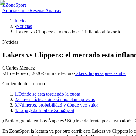
Z
ZonaSport
Noticias
Guías
Reseñas
Análisis
Inicio
›
Noticias
›
Lakers vs Clippers: el mercado está inflando al favorito
Noticias
Lakers vs Clippers: el mercado está infland
C
Carlos Méndez
·
21 de febrero, 2026
·
5 min
de lectura
·
lakers
clippers
apuestas nba
Contenido del artículo
1.
Dónde se está torciendo la cuota
2.
Claves tácticas que sí impactan apuestas
3.
Números, probabilidad y dónde veo valor
4.
La jugada final de ZonaSport
¿Partido grande en Los Ángeles? Sí. ¿Irse de frente por el ganador? 
En ZonaSport la lectura va por otro carril: este Lakers vs Clippers lo