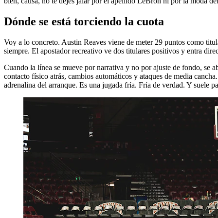
bien, causa, no te dejes jalar por el apellido LeBron ni por la moda d
Dónde se está torciendo la cuota
Voy a lo concreto. Austin Reaves viene de meter 29 puntos como titul
siempre. El apostador recreativo ve dos titulares positivos y entra dir
Cuando la línea se mueve por narrativa y no por ajuste de fondo, se a
contacto físico atrás, cambios automáticos y ataques de media cancha. S
adrenalina del arranque. Es una jugada fría. Fría de verdad. Y suele 