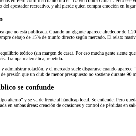
uedas en Perú confirma cuánto tira el “David contra Goliat”. Pero ese 
smo del apostador recreativo, y ahí pierde quien compra emoción en lugar
o
ínea que no está publicada. Cuando un gigante aparece alrededor de 1.20
siempre debajo de 15% de triunfo directo según mercado. El relato masiv
quilibrio teórico (sin margen de casa). Por eso mucha gente siente que
ás. Trampa matemática, repetida.
ón y administrar rotación, y el mercado suele dispararse cuando aparece
y de presión que un club de menor presupuesto no sostiene durante 90 m
blico se confunde
po alterno” y se va de frente al hándicap local. Se entiende. Pero queda
da en ambas áreas: creación de ocasiones y control de pérdidas en sali