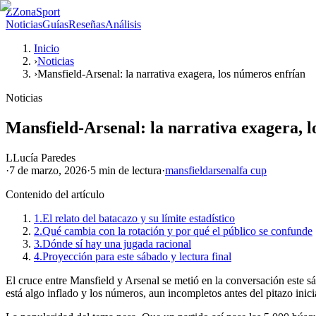
Z
ZonaSport
Noticias
Guías
Reseñas
Análisis
Inicio
›
Noticias
›
Mansfield-Arsenal: la narrativa exagera, los números enfrían
Noticias
Mansfield-Arsenal: la narrativa exagera, 
L
Lucía Paredes
·
7 de marzo, 2026
·
5 min
de lectura
·
mansfield
arsenal
fa cup
Contenido del artículo
1.
El relato del batacazo y su límite estadístico
2.
Qué cambia con la rotación y por qué el público se confunde
3.
Dónde sí hay una jugada racional
4.
Proyección para este sábado y lectura final
El cruce entre Mansfield y Arsenal se metió en la conversación este s
está algo inflado y los números, aun incompletos antes del pitazo inic