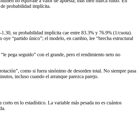
volumen no equivale a valor de apuesta; más bien marca ruido. En
 de probabilidad implícita.
-1.30, su probabilidad implícita cae entre 83.3% y 76.9% (1/cuota).
o oye “partido único”; el modelo, en cambio, lee “brecha estructural
 “le pega seguido” con el grande, pero el rendimiento neto no
 “rotación”, como si fuera sinónimo de desorden total. No siempre pasa
inutos, incluso cuando el arranque parezca parejo.
 corto en lo estadístico. La variable más pesada no es cuántos
da.