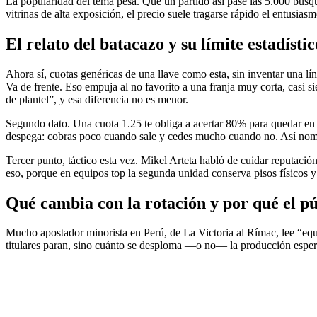
La popularidad del tema pesa. Que un partido así pase las 5.000 búsq
vitrinas de alta exposición, el precio suele tragarse rápido el entusia
El relato del batacazo y su límite estadístic
Ahora sí, cuotas genéricas de una llave como esta, sin inventar una l
Va de frente. Eso empuja al no favorito a una franja muy corta, casi 
de plantel”, y esa diferencia no es menor.
Segundo dato. Una cuota 1.25 te obliga a acertar 80% para quedar en e
despega: cobras poco cuando sale y cedes mucho cuando no. Así nom
Tercer punto, táctico esta vez. Mikel Arteta habló de cuidar reputaci
eso, porque en equipos top la segunda unidad conserva pisos físicos 
Qué cambia con la rotación y por qué el pú
Mucho apostador minorista en Perú, de La Victoria al Rímac, lee “equi
titulares paran, sino cuánto se desploma —o no— la producción espera