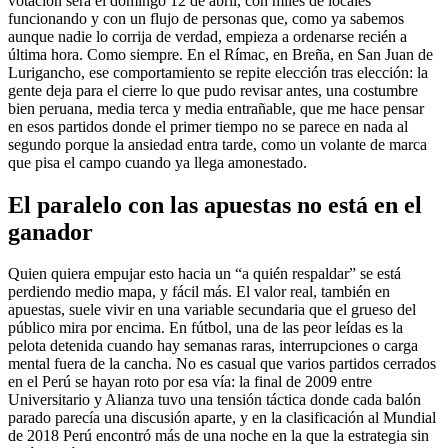
votación será el domingo 12 de abril, con miles de locales
funcionando y con un flujo de personas que, como ya sabemos
aunque nadie lo corrija de verdad, empieza a ordenarse recién a
última hora. Como siempre. En el Rímac, en Breña, en San Juan de
Lurigancho, ese comportamiento se repite elección tras elección: la
gente deja para el cierre lo que pudo revisar antes, una costumbre
bien peruana, media terca y media entrañable, que me hace pensar
en esos partidos donde el primer tiempo no se parece en nada al
segundo porque la ansiedad entra tarde, como un volante de marca
que pisa el campo cuando ya llega amonestado.
El paralelo con las apuestas no está en el
ganador
Quien quiera empujar esto hacia un “a quién respaldar” se está
perdiendo medio mapa, y fácil más. El valor real, también en
apuestas, suele vivir en una variable secundaria que el grueso del
público mira por encima. En fútbol, una de las peor leídas es la
pelota detenida cuando hay semanas raras, interrupciones o carga
mental fuera de la cancha. No es casual que varios partidos cerrados
en el Perú se hayan roto por esa vía: la final de 2009 entre
Universitario y Alianza tuvo una tensión táctica donde cada balón
parado parecía una discusión aparte, y en la clasificación al Mundial
de 2018 Perú encontró más de una noche en la que la estrategia sin