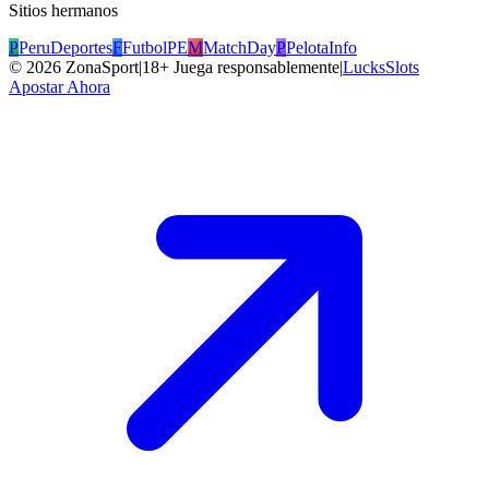
Sitios hermanos
P
PeruDeportes
F
FutbolPE
M
MatchDay
P
PelotaInfo
©
2026
ZonaSport
|
18+ Juega responsablemente
|
LucksSlots
Apostar Ahora