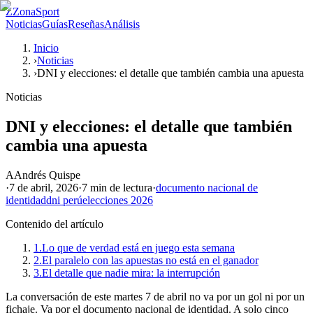
Z
ZonaSport
Noticias
Guías
Reseñas
Análisis
Inicio
›
Noticias
›
DNI y elecciones: el detalle que también cambia una apuesta
Noticias
DNI y elecciones: el detalle que también
cambia una apuesta
A
Andrés Quispe
·
7 de abril, 2026
·
7 min
de lectura
·
documento nacional de
identidad
dni perú
elecciones 2026
Contenido del artículo
1.
Lo que de verdad está en juego esta semana
2.
El paralelo con las apuestas no está en el ganador
3.
El detalle que nadie mira: la interrupción
La conversación de este martes 7 de abril no va por un gol ni por un
fichaje. Va por el documento nacional de identidad. A solo cinco