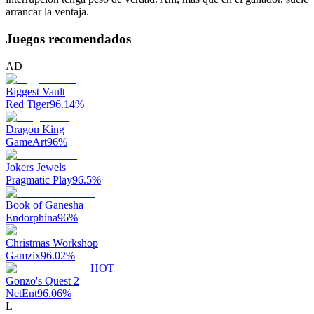
arrancar la ventaja.
Juegos recomendados
AD
Biggest Vault
Red Tiger
96.14
%
Dragon King
GameArt
96
%
Jokers Jewels
Pragmatic Play
96.5
%
Book of Ganesha
Endorphina
96
%
Christmas Workshop
Gamzix
96.02
%
HOT
Gonzo's Quest 2
NetEnt
96.06
%
L