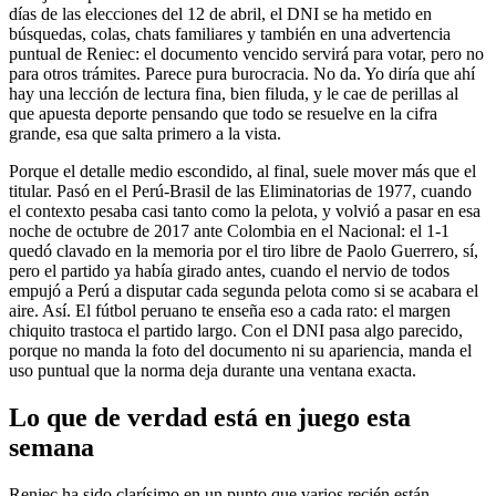
días de las elecciones del 12 de abril, el DNI se ha metido en
búsquedas, colas, chats familiares y también en una advertencia
puntual de Reniec: el documento vencido servirá para votar, pero no
para otros trámites. Parece pura burocracia. No da. Yo diría que ahí
hay una lección de lectura fina, bien filuda, y le cae de perillas al
que apuesta deporte pensando que todo se resuelve en la cifra
grande, esa que salta primero a la vista.
Porque el detalle medio escondido, al final, suele mover más que el
titular. Pasó en el Perú-Brasil de las Eliminatorias de 1977, cuando
el contexto pesaba casi tanto como la pelota, y volvió a pasar en esa
noche de octubre de 2017 ante Colombia en el Nacional: el 1-1
quedó clavado en la memoria por el tiro libre de Paolo Guerrero, sí,
pero el partido ya había girado antes, cuando el nervio de todos
empujó a Perú a disputar cada segunda pelota como si se acabara el
aire. Así. El fútbol peruano te enseña eso a cada rato: el margen
chiquito trastoca el partido largo. Con el DNI pasa algo parecido,
porque no manda la foto del documento ni su apariencia, manda el
uso puntual que la norma deja durante una ventana exacta.
Lo que de verdad está en juego esta
semana
Reniec ha sido clarísimo en un punto que varios recién están