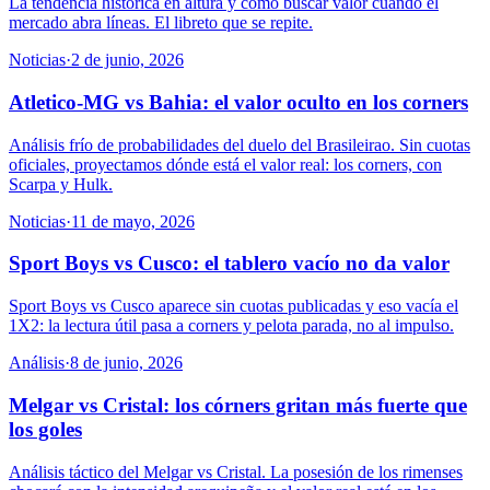
La tendencia histórica en altura y cómo buscar valor cuando el
mercado abra líneas. El libreto que se repite.
Noticias
·
2 de junio, 2026
Atletico-MG vs Bahia: el valor oculto en los corners
Análisis frío de probabilidades del duelo del Brasileirao. Sin cuotas
oficiales, proyectamos dónde está el valor real: los corners, con
Scarpa y Hulk.
Noticias
·
11 de mayo, 2026
Sport Boys vs Cusco: el tablero vacío no da valor
Sport Boys vs Cusco aparece sin cuotas publicadas y eso vacía el
1X2: la lectura útil pasa a corners y pelota parada, no al impulso.
Análisis
·
8 de junio, 2026
Melgar vs Cristal: los córners gritan más fuerte que
los goles
Análisis táctico del Melgar vs Cristal. La posesión de los rimenses