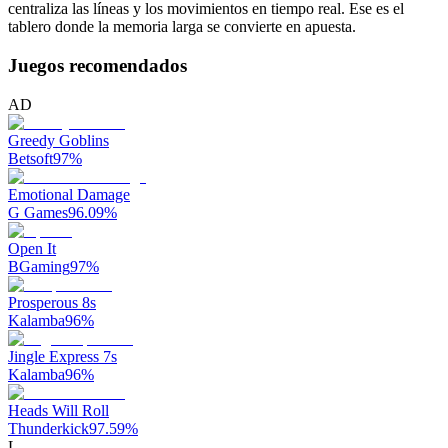
centraliza las líneas y los movimientos en tiempo real. Ese es el
tablero donde la memoria larga se convierte en apuesta.
Juegos recomendados
AD
Greedy Goblins
Betsoft
97
%
Emotional Damage
G Games
96.09
%
Open It
BGaming
97
%
Prosperous 8s
Kalamba
96
%
Jingle Express 7s
Kalamba
96
%
Heads Will Roll
Thunderkick
97.59
%
L