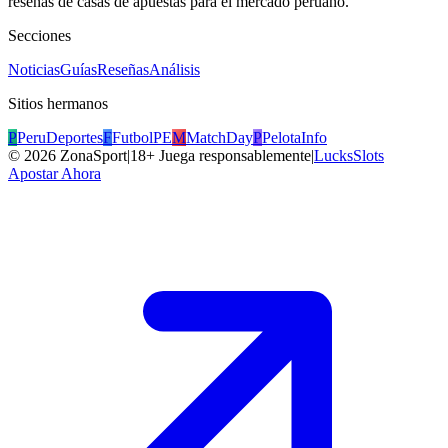
reseñas de casas de apuestas para el mercado peruano.
Secciones
Noticias
Guías
Reseñas
Análisis
Sitios hermanos
P
PeruDeportes
F
FutbolPE
M
MatchDay
P
PelotaInfo
©
2026
ZonaSport
|
18+ Juega responsablemente
|
LucksSlots
Apostar Ahora