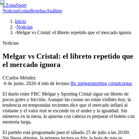
Z
ZonaSport
Noticias
Guías
Reseñas
Análisis
Inicio
›
Noticias
›
Melgar vs Cristal: el libreto repetido que el mercado ignora
Noticias
Melgar vs Cristal: el libreto repetido que
el mercado ignora
C
Carlos Méndez
·
6 de junio, 2026
·
4 min
de lectura
·
fbc melgar
sporting cristal
cuotas
El duelo entre FBC Melgar y Sporting Cristal sigue un libreto de
pocos goles y fricción. Aunque las cuotas no están visibles hoy, la
tendencia en temporadas recientes dice que el mercado inflará al
visitante y el valor real se esconde en el under y la igualdad. Sin
números en la mesa, la apuesta con cabeza es preparar el boleto con
memoria larga.
El partido está programado para el sábado 25 de julio a las 20:00.
Sin líneas abiertas, la primera lectura es fría: la hoja de ruta se