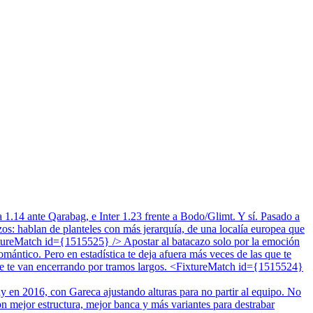
 1.14 ante Qarabag, e Inter 1.23 frente a Bodo/Glimt. Y sí. Pasado a
zos: hablan de planteles con más jerarquía, de una localía europea que
FixtureMatch id={1515525} /> Apostar al batacazo solo por la emoción
mántico. Pero en estadística te deja afuera más veces de las que te
 que te van encerrando por tramos largos. <FixtureMatch id={1515524}
 en 2016, con Gareca ajustando alturas para no partir al equipo. No
on mejor estructura, mejor banca y más variantes para destrabar