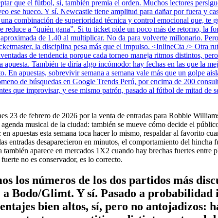
aceptar que el fútbol, sí, también premia el orden. Muchos lectores persi
eo ese hueco. Y sí. Newcastle tiene amplitud para dañar por fuera y ca
, una combinación de superioridad técnica y control emocional que, te g
se reduce a “quién gana”. Si tu ticket pide un poco más de retorno, la 
aproximada de 1.40 al multiplicar. No da para volverte millonario. Pero 
etmaster, la disciplina pesa más que el impulso. <InlineCta /> Otra rut
inventadas de tendencia porque cada torneo maneja ritmos distintos, per
la apuesta. También te diría algo incómodo: hay fechas en las que la mej
rto. En apuestas, sobrevivir semana a semana vale más que un golpe aisla
ómeno de búsquedas en Google Trends Perú, por encima de 200 consultas
antes que improvisar, y ese mismo patrón, pasado al fútbol de mitad de 
unes 23 de febrero de 2026 por la venta de entradas para Robbie Willia
a agenda musical de la ciudad: también se mueve cómo decide el público 
ra: en apuestas esta semana toca hacer lo mismo, respaldar al favorito cu
s entradas desaparecieron en minutos, el comportamiento del hincha fu
iva también aparece en mercados 1X2 cuando hay brechas fuertes entre 
fuerte no es conservador, es lo correcto.
emos los números de los dos partidos más di
e a Bodo/Glimt. Y sí. Pasado a probabilidad 
entajes bien altos, sí, pero no antojadizos: 