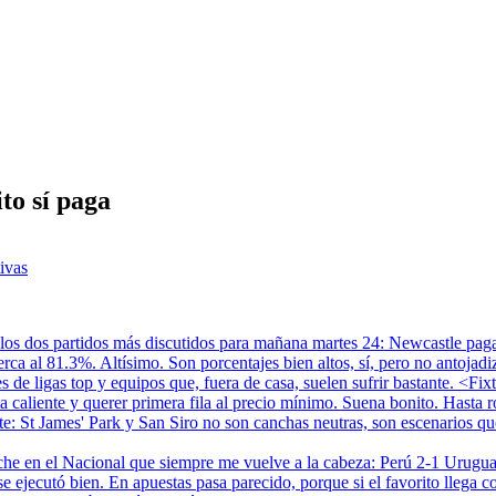
to sí paga
ivas
 los dos partidos más discutidos para mañana martes 24: Newcastle paga
rca al 81.3%. Altísimo. Son porcentajes bien altos, sí, pero no antojadi
es de ligas top y equipos que, fuera de casa, suelen sufrir bastante. <
 caliente y querer primera fila al precio mínimo. Suena bonito. Hasta ro
rte: St James' Park y San Siro no son canchas neutras, son escenarios
he en el Nacional que siempre me vuelve a la cabeza: Perú 2-1 Uruguay
e ejecutó bien. En apuestas pasa parecido, porque si el favorito llega c