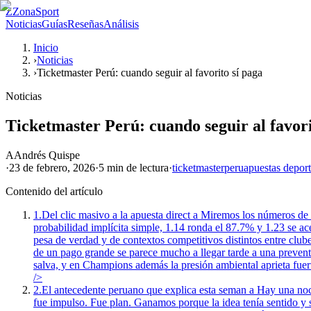
Z
ZonaSport
Noticias
Guías
Reseñas
Análisis
Inicio
›
Noticias
›
Ticketmaster Perú: cuando seguir al favorito sí paga
Noticias
Ticketmaster Perú: cuando seguir al favori
A
Andrés Quispe
·
23 de febrero, 2026
·
5 min
de lectura
·
ticketmaster
peru
apuestas deport
Contenido del artículo
1.
Del clic masivo a la apuesta direct a Miremos los números de
probabilidad implícita simple, 1.14 ronda el 87.7% y 1.23 se ace
pesa de verdad y de contextos competitivos distintos entre club
de un pago grande se parece mucho a llegar tarde a una preventa
salva, y en Champions además la presión ambiental aprieta fue
/>
2.
El antecedente peruano que explica esta seman a Hay una noc
fue impulso. Fue plan. Ganamos porque la idea tenía sentido y s