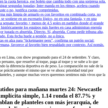
guen la cuota heroica, ese boleto que cambia todo con una sorpresa sola.
stigar segundas jugadas; Inter manda en los ritmos, acelera cuando
uste o no, justifica cuotas comprimidas.
forma más limpia de armarlo es con favoritos en combinada corta, no
se sostiene en un escenario lógico, no en una fantasía, y en una
a sensata: favorito + menos de 4.5 goles en partidos donde el grande
o históricamente los equipos más fuertes en casa administran energía
or jugada es aburrida. Directo. Sí, aburrida. Como pedir tribuna alta,
do. Esta fecha huele a gestión, no a épica.
 en alza para “ticketmaster peru”, confirma un patrón social:
semana, favorece al favorito bien respaldado por contexto. Así nomás.
ms en Lima, con show programado para el 24 de setiembre. Y claro,
peruano, que resuelve al toque, paga al toque y se sube a lo que
ando la diferencia deportiva es de peso. La comparación no sale de la
e prácticamente el mismo que se ve ahora: prioridad total por
planteles, y aunque muchas veces queremos sentirnos más vivos que la
scutidos para mañana martes 24: Newcastle
implícita simple, 1.14 ronda el 87.7% y
hablan de planteles con más jerarquía, de