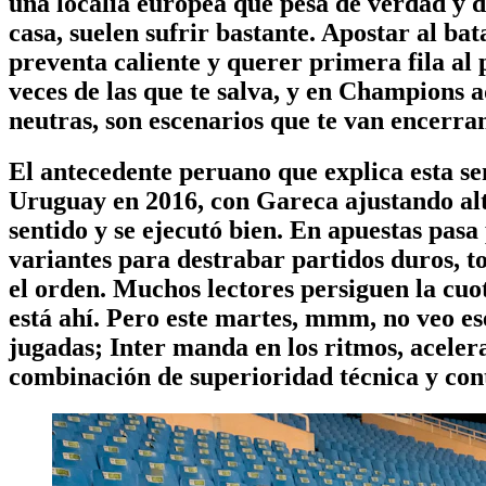
una localía europea que pesa de verdad y de
casa, suelen sufrir bastante.
Apostar al bat
preventa caliente y querer primera fila al
veces de las que te salva, y en Champions 
neutras, son escenarios que te van encerra
El antecedente peruano que explica esta s
Uruguay en 2016, con Gareca ajustando alt
sentido y se ejecutó bien. En apuestas pasa
variantes para destrabar partidos duros, to
el orden. Muchos lectores persiguen la cuo
está ahí. Pero este martes, mmm, no veo es
jugadas; Inter manda en los ritmos, aceler
combinación de superioridad técnica y cont