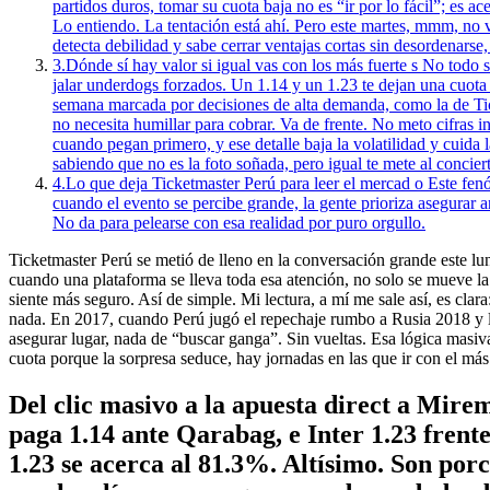
partidos duros, tomar su cuota baja no es “ir por lo fácil”; es 
Lo entiendo. La tentación está ahí. Pero este martes, mmm, no v
detecta debilidad y sabe cerrar ventajas cortas sin desordenarse
3.
Dónde sí hay valor si igual vas con los más fuerte s No todo 
jalar underdogs forzados. Un 1.14 y un 1.23 te dejan una cuota 
semana marcada por decisiones de alta demanda, como la de Tick
no necesita humillar para cobrar. Va de frente. No meto cifras 
cuando pegan primero, y ese detalle baja la volatilidad y cuida 
sabiendo que no es la foto soñada, pero igual te mete al concie
4.
Lo que deja Ticketmaster Perú para leer el mercad o Este fen
cuando el evento se percibe grande, la gente prioriza asegurar 
No da para pelearse con esa realidad por puro orgullo.
Ticketmaster Perú se metió de lleno en la conversación grande este l
cuando una plataforma se lleva toda esa atención, no solo se mueve l
siente más seguro. Así de simple. Mi lectura, a mí me sale así, es cla
nada. En 2017, cuando Perú jugó el repechaje rumbo a Rusia 2018 y la
asegurar lugar, nada de “buscar ganga”. Sin vueltas. Esa lógica mas
cuota porque la sorpresa seduce, hay jornadas en las que ir con el más 
Del clic masivo a la apuesta direct a Mir
paga 1.14 ante Qarabag, e Inter 1.23 frent
1.23 se acerca al 81.3%. Altísimo. Son porc