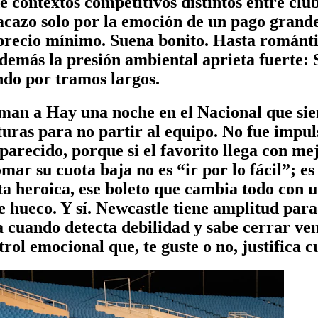
 contextos competitivos distintos entre club
acazo solo por la emoción de un pago grande
 precio mínimo. Suena bonito. Hasta romántic
además la presión ambiental aprieta fuerte:
ndo por tramos largos.
eman a Hay una noche en el Nacional que si
uras para no partir al equipo. No fue impul
 parecido, porque si el favorito llega con m
mar su cuota baja no es “ir por lo fácil”; es
ta heroica, ese boleto que cambia todo con u
e hueco. Y sí. Newcastle tiene amplitud par
a cuando detecta debilidad y sabe cerrar ven
rol emocional que, te guste o no, justifica 