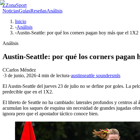
Z
ZonaSport
Noticias
Guías
Reseñas
Análisis
Inicio
›
Análisis
›
Austin-Seattle: por qué los corners pagan hoy más que el 1X2
Análisis
Austin-Seattle: por qué los corners pagan 
C
Carlos Méndez
·
3 de junio, 2026
·
4 min
de lectura
·
austin
seattle sounders
mls
El Austin-Seattle del jueves 23 de julio no se define por goles. La pelo
predecible que en el 1X2.
El libreto de Seattle no ha cambiado: laterales profundos y centros al á
acumulan los saques de esquina sin necesidad de grandes jugadas ofen
ignora pero que el apostador táctico conoce bien.