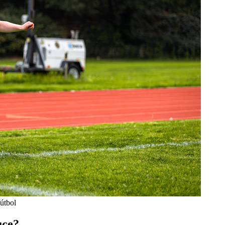
útbol
uce?