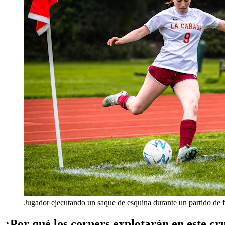
Jugador ejecutando un saque de esquina durante un partido de f
¿Por qué los corners explotarán en este cr