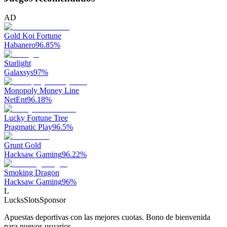
AD
Gold Koi Fortune
Habanero
96.85
%
Starlight
Galaxsys
97
%
Monopoly Money Line
NetEnt
96.18
%
Lucky Fortune Tree
Pragmatic Play
96.5
%
Grunt Gold
Hacksaw Gaming
96.22
%
Smoking Dragon
Hacksaw Gaming
96
%
L
LucksSlots
Sponsor
Apuestas deportivas con las mejores cuotas. Bono de bienvenida
para nuevos usuarios.