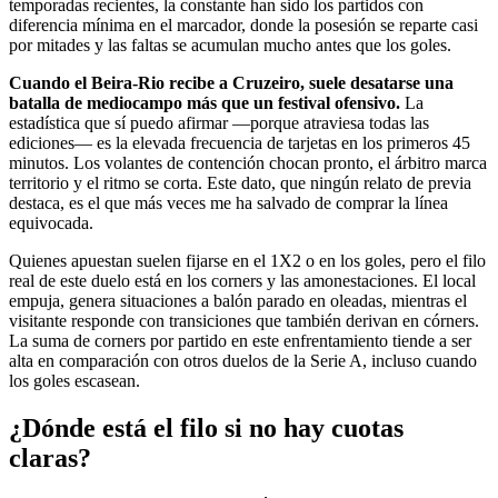
temporadas recientes, la constante han sido los partidos con
diferencia mínima en el marcador, donde la posesión se reparte casi
por mitades y las faltas se acumulan mucho antes que los goles.
Cuando el Beira-Rio recibe a Cruzeiro, suele desatarse una
batalla de mediocampo más que un festival ofensivo.
La
estadística que sí puedo afirmar —porque atraviesa todas las
ediciones— es la elevada frecuencia de tarjetas en los primeros 45
minutos. Los volantes de contención chocan pronto, el árbitro marca
territorio y el ritmo se corta. Este dato, que ningún relato de previa
destaca, es el que más veces me ha salvado de comprar la línea
equivocada.
Quienes apuestan suelen fijarse en el 1X2 o en los goles, pero el filo
real de este duelo está en los corners y las amonestaciones. El local
empuja, genera situaciones a balón parado en oleadas, mientras el
visitante responde con transiciones que también derivan en córners.
La suma de corners por partido en este enfrentamiento tiende a ser
alta en comparación con otros duelos de la Serie A, incluso cuando
los goles escasean.
¿Dónde está el filo si no hay cuotas
claras?