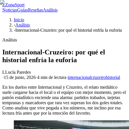
Z
ZonaSport
Noticias
Guías
Reseñas
Análisis
Inicio
›
Análisis
›
Internacional-Cruzeiro: por qué el historial enfría la euforia
Análisis
Internacional-Cruzeiro: por qué el
historial enfría la euforia
L
Lucía Paredes
·
15 de junio, 2026
·
4 min
de lectura
·
internacional
cruzeiro
historial
En los duelos entre Internacional y Cruzeiro, el relato mediático
suele cargarse hacia el local o el equipo con mejor momento, pero el
patrón estadístico enciende una alarma: partidos trabados, tarjetas
tempranas y marcadores que rara vez superan los dos goles totales.
Como analista que vive pegada a los números, me inclino por esa
lectura fría antes que por la emoción del favorito.