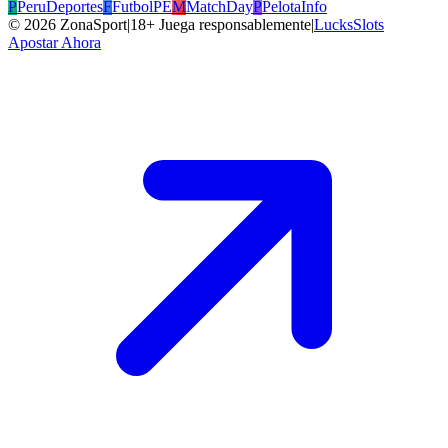
P
PeruDeportes
F
FutbolPE
M
MatchDay
P
PelotaInfo
©
2026
ZonaSport
|
18+ Juega responsablemente
|
LucksSlots
Apostar Ahora