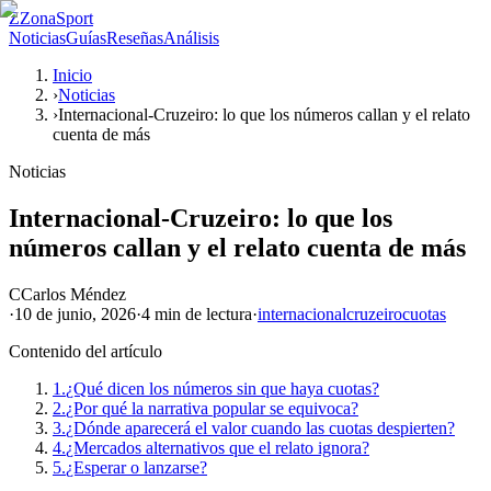
Z
ZonaSport
Noticias
Guías
Reseñas
Análisis
Inicio
›
Noticias
›
Internacional-Cruzeiro: lo que los números callan y el relato
cuenta de más
Noticias
Internacional-Cruzeiro: lo que los
números callan y el relato cuenta de más
C
Carlos Méndez
·
10 de junio, 2026
·
4 min
de lectura
·
internacional
cruzeiro
cuotas
Contenido del artículo
1.
¿Qué dicen los números sin que haya cuotas?
2.
¿Por qué la narrativa popular se equivoca?
3.
¿Dónde aparecerá el valor cuando las cuotas despierten?
4.
¿Mercados alternativos que el relato ignora?
5.
¿Esperar o lanzarse?