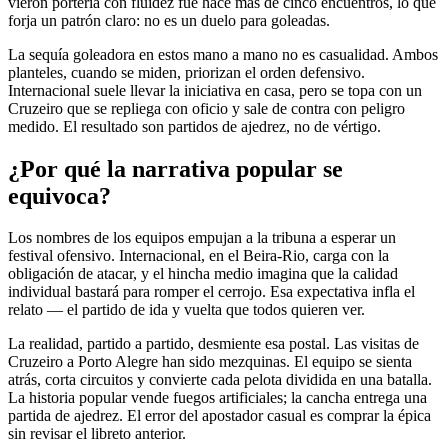
vieron portería con fluidez fue hace más de cinco encuentros, lo que
forja un patrón claro: no es un duelo para goleadas.
La sequía goleadora en estos mano a mano no es casualidad. Ambos
planteles, cuando se miden, priorizan el orden defensivo.
Internacional suele llevar la iniciativa en casa, pero se topa con un
Cruzeiro que se repliega con oficio y sale de contra con peligro
medido. El resultado son partidos de ajedrez, no de vértigo.
¿Por qué la narrativa popular se
equivoca?
Los nombres de los equipos empujan a la tribuna a esperar un
festival ofensivo. Internacional, en el Beira-Rio, carga con la
obligación de atacar, y el hincha medio imagina que la calidad
individual bastará para romper el cerrojo. Esa expectativa infla el
relato — el partido de ida y vuelta que todos quieren ver.
La realidad, partido a partido, desmiente esa postal. Las visitas de
Cruzeiro a Porto Alegre han sido mezquinas. El equipo se sienta
atrás, corta circuitos y convierte cada pelota dividida en una batalla.
La historia popular vende fuegos artificiales; la cancha entrega una
partida de ajedrez. El error del apostador casual es comprar la épica
sin revisar el libreto anterior.