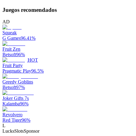
Juegos recomendados
AD
Squeak
G Games
96.41
%
Fruit Zen
Betsoft
96
%
HOT
Fruit Party
Pragmatic Play
96.5
%
Greedy Goblins
Betsoft
97
%
Joker Gifts 7s
Kalamba
96
%
Revolvero
Red Tiger
96
%
L
LucksSlots
Sponsor