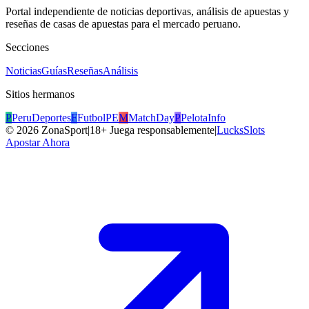
Portal independiente de noticias deportivas, análisis de apuestas y
reseñas de casas de apuestas para el mercado peruano.
Secciones
Noticias
Guías
Reseñas
Análisis
Sitios hermanos
P
PeruDeportes
F
FutbolPE
M
MatchDay
P
PelotaInfo
©
2026
ZonaSport
|
18+ Juega responsablemente
|
LucksSlots
Apostar Ahora