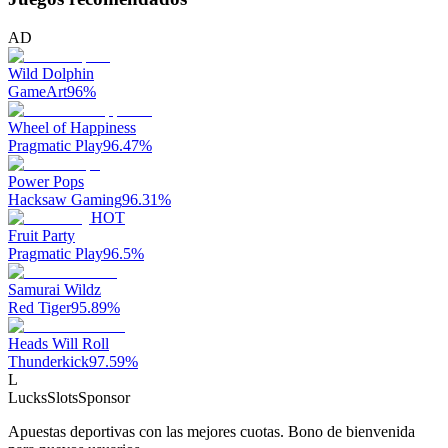
AD
Wild Dolphin
GameArt
96
%
Wheel of Happiness
Pragmatic Play
96.47
%
Power Pops
Hacksaw Gaming
96.31
%
HOT
Fruit Party
Pragmatic Play
96.5
%
Samurai Wildz
Red Tiger
95.89
%
Heads Will Roll
Thunderkick
97.59
%
L
LucksSlots
Sponsor
Apuestas deportivas con las mejores cuotas. Bono de bienvenida