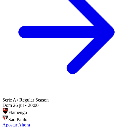
Serie A
•
Regular Season
Dom 26 jul
•
20:00
Flamengo
Sao Paulo
Apostar Ahora