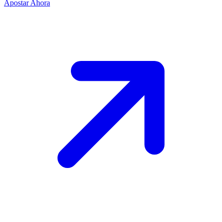
Apostar Ahora