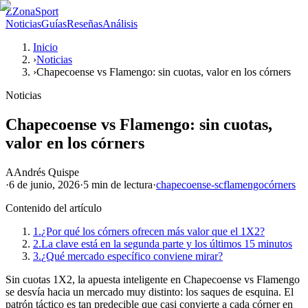
Z
ZonaSport
Noticias
Guías
Reseñas
Análisis
Inicio
›
Noticias
›
Chapecoense vs Flamengo: sin cuotas, valor en los córners
Noticias
Chapecoense vs Flamengo: sin cuotas,
valor en los córners
A
Andrés Quispe
·
6 de junio, 2026
·
5 min
de lectura
·
chapecoense-sc
flamengo
córners
Contenido del artículo
1.
¿Por qué los córners ofrecen más valor que el 1X2?
2.
La clave está en la segunda parte y los últimos 15 minutos
3.
¿Qué mercado específico conviene mirar?
Sin cuotas 1X2, la apuesta inteligente en Chapecoense vs Flamengo
se desvía hacia un mercado muy distinto: los saques de esquina. El
patrón táctico es tan predecible que casi convierte a cada córner en