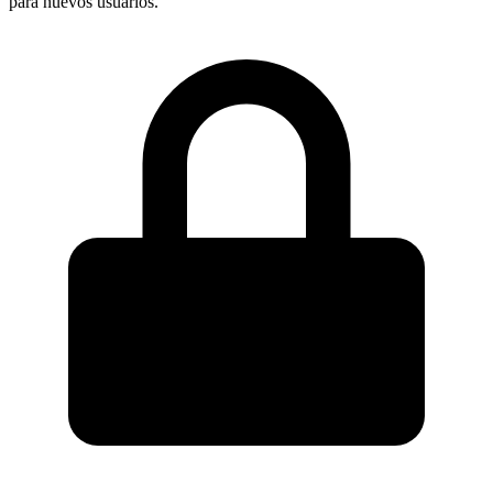
para nuevos usuarios.