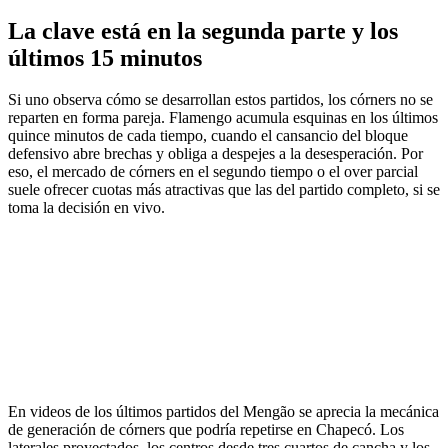
La clave está en la segunda parte y los
últimos 15 minutos
Si uno observa cómo se desarrollan estos partidos, los córners no se
reparten en forma pareja. Flamengo acumula esquinas en los últimos
quince minutos de cada tiempo, cuando el cansancio del bloque
defensivo abre brechas y obliga a despejes a la desesperación. Por
eso, el mercado de córners en el segundo tiempo o el over parcial
suele ofrecer cuotas más atractivas que las del partido completo, si se
toma la decisión en vivo.
En videos de los últimos partidos del Mengão se aprecia la mecánica
de generación de córners que podría repetirse en Chapecó. Los
laterales proyectados, los centros desde tres cuartos de cancha y los