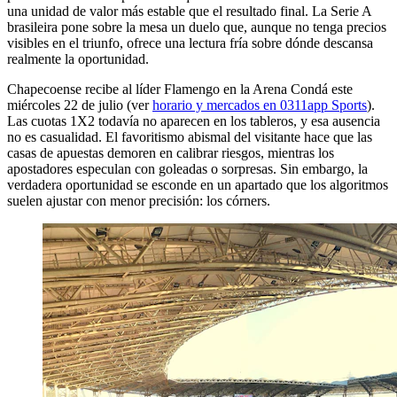
una unidad de valor más estable que el resultado final. La Serie A
brasileira pone sobre la mesa un duelo que, aunque no tenga precios
visibles en el triunfo, ofrece una lectura fría sobre dónde descansa
realmente la oportunidad.
Chapecoense recibe al líder Flamengo en la Arena Condá este
miércoles 22 de julio (ver
horario y mercados en 0311app Sports
).
Las cuotas 1X2 todavía no aparecen en los tableros, y esa ausencia
no es casualidad. El favoritismo abismal del visitante hace que las
casas de apuestas demoren en calibrar riesgos, mientras los
apostadores especulan con goleadas o sorpresas. Sin embargo, la
verdadera oportunidad se esconde en un apartado que los algoritmos
suelen ajustar con menor precisión: los córners.