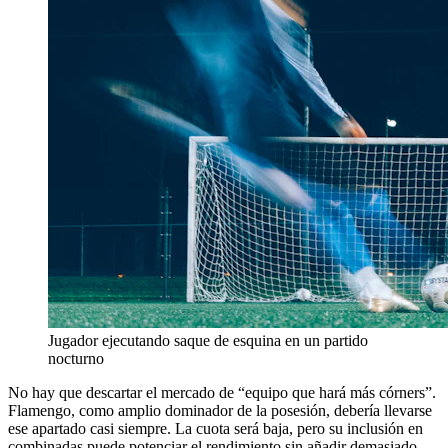
Jugador ejecutando saque de esquina en un partido
nocturno
No hay que descartar el mercado de “equipo que hará más córners”.
Flamengo, como amplio dominador de la posesión, debería llevarse
ese apartado casi siempre. La cuota será baja, pero su inclusión en
combinadas puede potenciar el rendimiento sin añadir demasiado