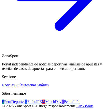
ZonaSport
Portal independiente de noticias deportivas, análisis de apuestas y
reseñas de casas de apuestas para el mercado peruano.
Secciones
Noticias
Guías
Reseñas
Análisis
Sitios hermanos
P
PeruDeportes
F
FutbolPE
M
MatchDay
P
PelotaInfo
©
2026
ZonaSport
|
18+ Juega responsablemente
|
LucksSlots