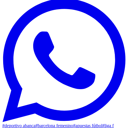
#
deportivo abanca
#
barcelona femenino
#
apuestas fútbol
#
liga f