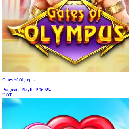
Gates of Olympus
Pragmatic Play
RTP
96.5
%
HOT