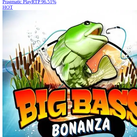
Pragmatic Play
RTP
96.51
%
HOT