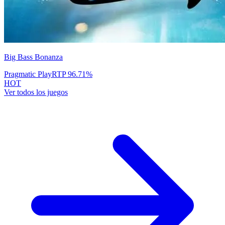
Big Bass Bonanza
Pragmatic Play
RTP
96.71
%
HOT
Ver todos los juegos