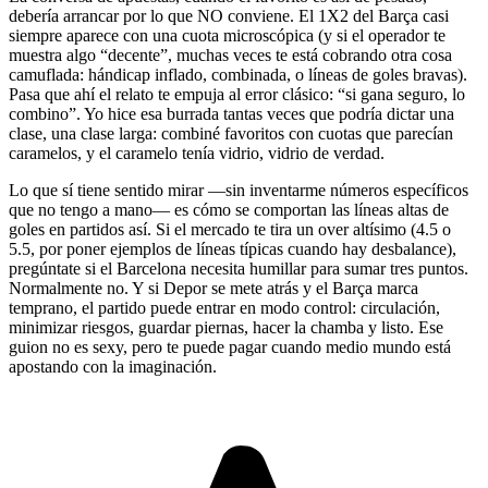
debería arrancar por lo que NO conviene. El 1X2 del Barça casi
siempre aparece con una cuota microscópica (y si el operador te
muestra algo “decente”, muchas veces te está cobrando otra cosa
camuflada: hándicap inflado, combinada, o líneas de goles bravas).
Pasa que ahí el relato te empuja al error clásico: “si gana seguro, lo
combino”. Yo hice esa burrada tantas veces que podría dictar una
clase, una clase larga: combiné favoritos con cuotas que parecían
caramelos, y el caramelo tenía vidrio, vidrio de verdad.
Lo que sí tiene sentido mirar —sin inventarme números específicos
que no tengo a mano— es cómo se comportan las líneas altas de
goles en partidos así. Si el mercado te tira un over altísimo (4.5 o
5.5, por poner ejemplos de líneas típicas cuando hay desbalance),
pregúntate si el Barcelona necesita humillar para sumar tres puntos.
Normalmente no. Y si Depor se mete atrás y el Barça marca
temprano, el partido puede entrar en modo control: circulación,
minimizar riesgos, guardar piernas, hacer la chamba y listo. Ese
guion no es sexy, pero te puede pagar cuando medio mundo está
apostando con la imaginación.