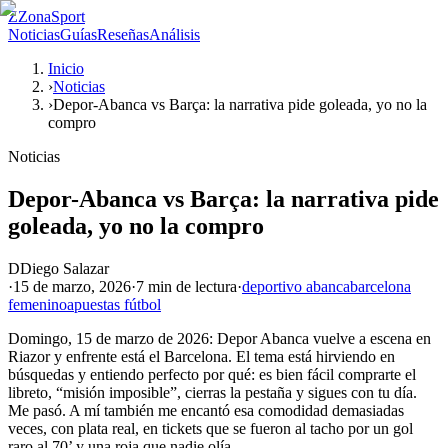
Z
ZonaSport
Noticias
Guías
Reseñas
Análisis
Inicio
›
Noticias
›
Depor-Abanca vs Barça: la narrativa pide goleada, yo no la
compro
Noticias
Depor-Abanca vs Barça: la narrativa pide
goleada, yo no la compro
D
Diego Salazar
·
15 de marzo, 2026
·
7 min
de lectura
·
deportivo abanca
barcelona
femenino
apuestas fútbol
Domingo, 15 de marzo de 2026: Depor Abanca vuelve a escena en
Riazor y enfrente está el Barcelona. El tema está hirviendo en
búsquedas y entiendo perfecto por qué: es bien fácil comprarte el
libreto, “misión imposible”, cierras la pestaña y sigues con tu día.
Me pasó. A mí también me encantó esa comodidad demasiadas
veces, con plata real, en tickets que se fueron al tacho por un gol
raro al 70’ y una roja que nadie olía.