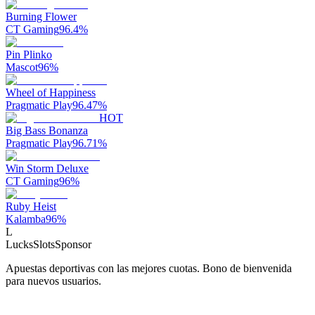
Burning Flower
CT Gaming
96.4
%
Pin Plinko
Mascot
96
%
Wheel of Happiness
Pragmatic Play
96.47
%
HOT
Big Bass Bonanza
Pragmatic Play
96.71
%
Win Storm Deluxe
CT Gaming
96
%
Ruby Heist
Kalamba
96
%
L
LucksSlots
Sponsor
Apuestas deportivas con las mejores cuotas. Bono de bienvenida
para nuevos usuarios.