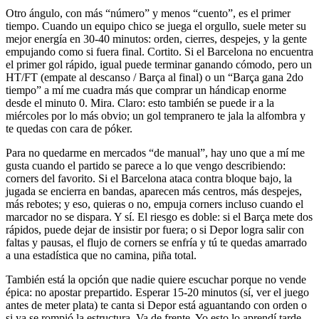
Otro ángulo, con más “número” y menos “cuento”, es el primer
tiempo. Cuando un equipo chico se juega el orgullo, suele meter su
mejor energía en 30-40 minutos: orden, cierres, despejes, y la gente
empujando como si fuera final. Cortito. Si el Barcelona no encuentra
el primer gol rápido, igual puede terminar ganando cómodo, pero un
HT/FT (empate al descanso / Barça al final) o un “Barça gana 2do
tiempo” a mí me cuadra más que comprar un hándicap enorme
desde el minuto 0. Mira. Claro: esto también se puede ir a la
miércoles por lo más obvio; un gol tempranero te jala la alfombra y
te quedas con cara de póker.
Para no quedarme en mercados “de manual”, hay uno que a mí me
gusta cuando el partido se parece a lo que vengo describiendo:
corners del favorito. Si el Barcelona ataca contra bloque bajo, la
jugada se encierra en bandas, aparecen más centros, más despejes,
más rebotes; y eso, quieras o no, empuja corners incluso cuando el
marcador no se dispara. Y sí. El riesgo es doble: si el Barça mete dos
rápidos, puede dejar de insistir por fuera; o si Depor logra salir con
faltas y pausas, el flujo de corners se enfría y tú te quedas amarrado
a una estadística que no camina, piña total.
También está la opción que nadie quiere escuchar porque no vende
épica: no apostar prepartido. Esperar 15-20 minutos (sí, ver el juego
antes de meter plata) te canta si Depor está aguantando con orden o
si ya se rompió la estructura. Va de frente. Yo esto lo aprendí tarde,