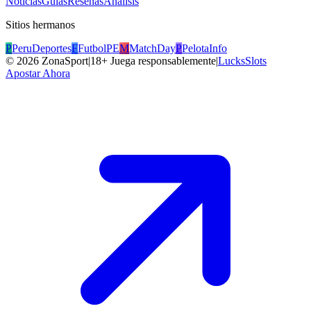
Noticias
Guías
Reseñas
Análisis
Sitios hermanos
P
PeruDeportes
F
FutbolPE
M
MatchDay
P
PelotaInfo
©
2026
ZonaSport
|
18+ Juega responsablemente
|
LucksSlots
Apostar Ahora