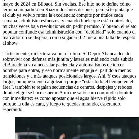
mayo de 2024 en Bilbao). Sin vueltas. Ese hito no te define cómo
termina un partido en Riazor dos años después, pero sí te pinta que
el club ya volvió rutina la excelencia: compite por títulos cada
semana, administra esfuerzos, y cuando huele que está controlado,
muchas veces baja revoluciones sin pedir permiso. Y bueno, el relato
popular confunde esa administración con “debilidad” solo cuando el
marcador no se dispara, como si ganar 0-2 fuera una falta de respeto
al show.
Tácticamente, mi lectura va por el ritmo. Si Depor Abanca decide
sobrevivir con defensa más juntita y laterales midiendo cada subida,
el Barcelona va a necesitar paciencia y automatismos de tercer
hombre para entrar, y eso normalmente empuja el partido a menos
transiciones y a más ataques posicionales largos. Ahí. Y esos ataques
largos, aunque suenen a goleada porque “estás todo el tiempo en el
área”, también te regalan secuencias de centros, despejes y rebotes
donde el gol se hace esperar. A mí me salió caro confundir dominio
con inmediatez: es como apostar que el agua hierve rápido solo
porque la olla es cara, y luego te quedas mirando, esperando,
esperando.