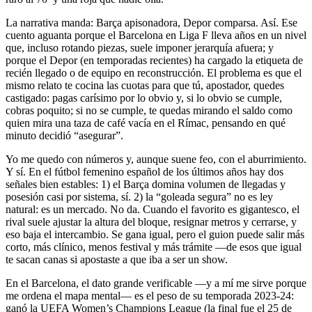
La narrativa manda: Barça apisonadora, Depor comparsa. Así. Ese
cuento aguanta porque el Barcelona en Liga F lleva años en un nivel
que, incluso rotando piezas, suele imponer jerarquía afuera; y
porque el Depor (en temporadas recientes) ha cargado la etiqueta de
recién llegado o de equipo en reconstrucción. El problema es que el
mismo relato te cocina las cuotas para que tú, apostador, quedes
castigado: pagas carísimo por lo obvio y, si lo obvio se cumple,
cobras poquito; si no se cumple, te quedas mirando el saldo como
quien mira una taza de café vacía en el Rímac, pensando en qué
minuto decidió “asegurar”.
Yo me quedo con números y, aunque suene feo, con el aburrimiento.
Y sí. En el fútbol femenino español de los últimos años hay dos
señales bien estables: 1) el Barça domina volumen de llegadas y
posesión casi por sistema, sí. 2) la “goleada segura” no es ley
natural: es un mercado. No da. Cuando el favorito es gigantesco, el
rival suele ajustar la altura del bloque, resignar metros y cerrarse, y
eso baja el intercambio. Se gana igual, pero el guion puede salir más
corto, más clínico, menos festival y más trámite —de esos que igual
te sacan canas si apostaste a que iba a ser un show.
En el Barcelona, el dato grande verificable —y a mí me sirve porque
me ordena el mapa mental— es el peso de su temporada 2023-24:
ganó la UEFA Women’s Champions League (la final fue el 25 de