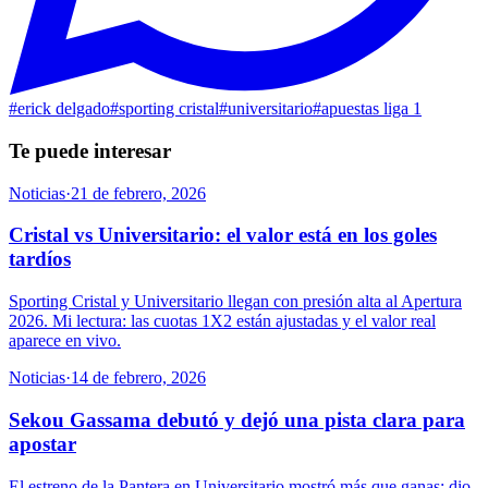
#
erick delgado
#
sporting cristal
#
universitario
#
apuestas liga 1
Te puede interesar
Noticias
·
21 de febrero, 2026
Cristal vs Universitario: el valor está en los goles
tardíos
Sporting Cristal y Universitario llegan con presión alta al Apertura
2026. Mi lectura: las cuotas 1X2 están ajustadas y el valor real
aparece en vivo.
Noticias
·
14 de febrero, 2026
Sekou Gassama debutó y dejó una pista clara para
apostar
El estreno de la Pantera en Universitario mostró más que ganas: dio