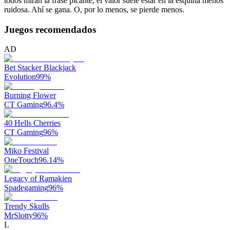
todos miran la frase picante, el valor suele estar en la esquina menos
ruidosa. Ahí se gana. O, por lo menos, se pierde menos.
Juegos recomendados
AD
Bet Stacker Blackjack
Evolution
99
%
Burning Flower
CT Gaming
96.4
%
40 Hells Cherries
CT Gaming
96
%
Miko Festival
OneTouch
96.14
%
Legacy of Ramakien
Spadegaming
96
%
Trendy Skulls
MrSlotty
96
%
L