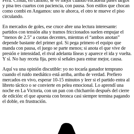
Perú. Cristal, en cambio, se ve mejor cuando encadena pases largos
y pisa tres cuartos con paciencia, con pausa. Son estilos que chocan
como combi en Angamos: uno te ahorca, el otro te mueve el piso
circulando.
En mercados de goles, ese cruce abre una lectura interesante:
partidos con tensión alta y tramos friccionados suelen empujar el
“menos de 2.5” a cuotas decentes, mientras el “ambos anotan”
depende bastante del primer gol. Si pega primero el equipo que
manda con pausa, el juego se parte menos; si anota el que vive de
presión e intensidad, el rival adelanta líneas y aparece el ida y vuelta.
Y sí. No hay receta fija, pero sí señales para entrar mejor, causa.
Aquí va una opinión discutible: yo no tocaría ganador temprano
cuando el ruido mediático está arriba, arriba de verdad. Prefiero
mercados en vivo, esperar 10-15 minutos y leer si el partido entra al
libreto táctico o se convierte en pelea emocional. Lo aprendí una
noche en La Victoria, con un pan con chicharrón después del cierre
de edición: el que apuesta con bronca casi siempre termina pagando
el doble, en frustración.