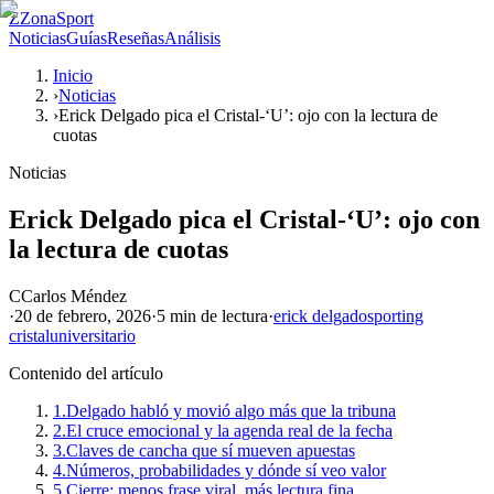
Z
ZonaSport
Noticias
Guías
Reseñas
Análisis
Inicio
›
Noticias
›
Erick Delgado pica el Cristal-‘U’: ojo con la lectura de
cuotas
Noticias
Erick Delgado pica el Cristal-‘U’: ojo con
la lectura de cuotas
C
Carlos Méndez
·
20 de febrero, 2026
·
5 min
de lectura
·
erick delgado
sporting
cristal
universitario
Contenido del artículo
1.
Delgado habló y movió algo más que la tribuna
2.
El cruce emocional y la agenda real de la fecha
3.
Claves de cancha que sí mueven apuestas
4.
Números, probabilidades y dónde sí veo valor
5.
Cierre: menos frase viral, más lectura fina