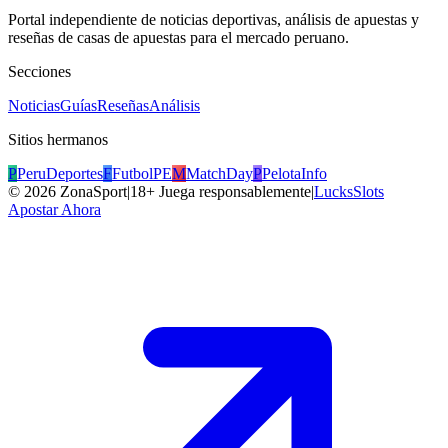
Portal independiente de noticias deportivas, análisis de apuestas y
reseñas de casas de apuestas para el mercado peruano.
Secciones
Noticias
Guías
Reseñas
Análisis
Sitios hermanos
P
PeruDeportes
F
FutbolPE
M
MatchDay
P
PelotaInfo
©
2026
ZonaSport
|
18+ Juega responsablemente
|
LucksSlots
Apostar Ahora