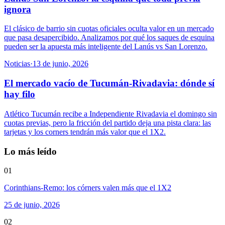
ignora
El clásico de barrio sin cuotas oficiales oculta valor en un mercado
que pasa desapercibido. Analizamos por qué los saques de esquina
pueden ser la apuesta más inteligente del Lanús vs San Lorenzo.
Noticias
·
13 de junio, 2026
El mercado vacío de Tucumán-Rivadavia: dónde sí
hay filo
Atlético Tucumán recibe a Independiente Rivadavia el domingo sin
cuotas previas, pero la fricción del partido deja una pista clara: las
tarjetas y los corners tendrán más valor que el 1X2.
Lo más leído
01
Corinthians-Remo: los córners valen más que el 1X2
25 de junio, 2026
02