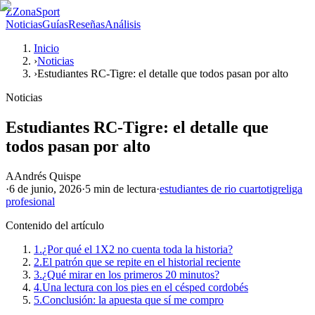
Z
ZonaSport
Noticias
Guías
Reseñas
Análisis
Inicio
›
Noticias
›
Estudiantes RC-Tigre: el detalle que todos pasan por alto
Noticias
Estudiantes RC-Tigre: el detalle que
todos pasan por alto
A
Andrés Quispe
·
6 de junio, 2026
·
5 min
de lectura
·
estudiantes de rio cuarto
tigre
liga
profesional
Contenido del artículo
1.
¿Por qué el 1X2 no cuenta toda la historia?
2.
El patrón que se repite en el historial reciente
3.
¿Qué mirar en los primeros 20 minutos?
4.
Una lectura con los pies en el césped cordobés
5.
Conclusión: la apuesta que sí me compro