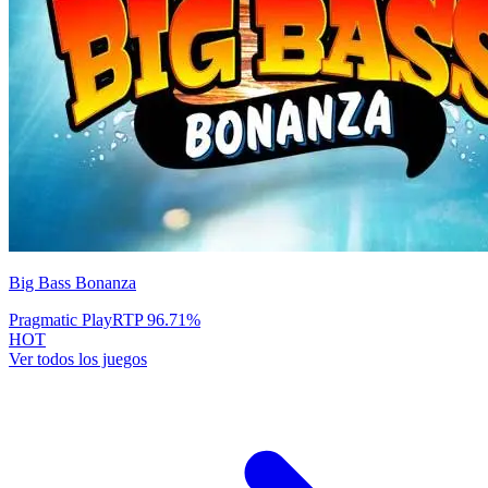
Big Bass Bonanza
Pragmatic Play
RTP
96.71
%
HOT
Ver todos los juegos