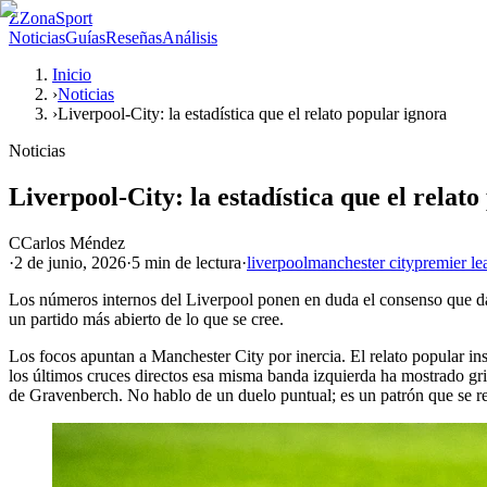
Z
ZonaSport
Noticias
Guías
Reseñas
Análisis
Inicio
›
Noticias
›
Liverpool-City: la estadística que el relato popular ignora
Noticias
Liverpool-City: la estadística que el relat
C
Carlos Méndez
·
2 de junio, 2026
·
5 min
de lectura
·
liverpool
manchester city
premier le
Los números internos del Liverpool ponen en duda el consenso que da al
un partido más abierto de lo que se cree.
Los focos apuntan a Manchester City por inercia. El relato popular insi
los últimos cruces directos esa misma banda izquierda ha mostrado grie
de Gravenberch. No hablo de un duelo puntual; es un patrón que se re