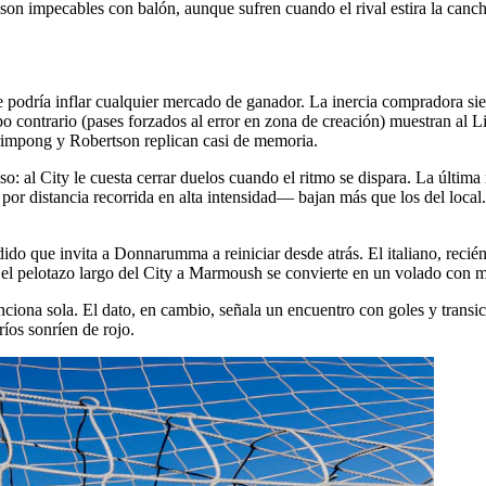
son impecables con balón, aunque sufren cuando el rival estira la cancha
ante podría inflar cualquier mercado de ganador. La inercia compradora si
po contrario (pases forzados al error en zona de creación) muestran al
Frimpong y Robertson replican casi de memoria.
so: al City le cuesta cerrar duelos cuando el ritmo se dispara. La última
 por distancia recorrida en alta intensidad— bajan más que los del loca
o que invita a Donnarumma a reiniciar desde atrás. El italiano, recién
s, el pelotazo largo del City a Marmoush se convierte en un volado con 
nciona sola. El dato, en cambio, señala un encuentro con goles y transic
ríos sonríen de rojo.