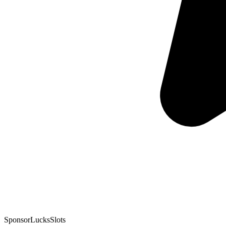
Sponsor
LucksSlots