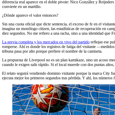
diferencia real aparece en el doble pivote: Nico González y Reijnders 
convierte en un martillo.
¿Dónde aparece el valor entonces?
Sin una cuota oficial que dicte sentencia, el exceso de fe en el visit
imagina un monólogo citizen, las estadísticas de recuperación en cam
diez segundos. No me refiero a una racha, sino a una identidad que 
La previa completa y los mercados en vivo del partido
reflejan ese pul
romperse. Ahí es donde los registros de fatiga del visitante —medidos
tribuna pasa por alto porque prefiere el nombre de la camiseta.
La propuesta de Liverpool no es un plan kamikaze, sino un acoso medid
cuando le exigen salir rápido. Si el local muerde con dos puntas alto
El relato seguirá vendiendo dominio visitante porque la marca City fu
ejecuta mejor los primeros segundos tras pérdida. Y ahí, los números f