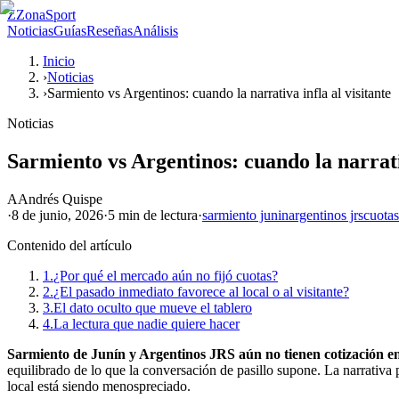
Z
ZonaSport
Noticias
Guías
Reseñas
Análisis
Inicio
›
Noticias
›
Sarmiento vs Argentinos: cuando la narrativa infla al visitante
Noticias
Sarmiento vs Argentinos: cuando la narrativ
A
Andrés Quispe
·
8 de junio, 2026
·
5 min
de lectura
·
sarmiento junin
argentinos jrs
cuotas
Contenido del artículo
1.
¿Por qué el mercado aún no fijó cuotas?
2.
¿El pasado inmediato favorece al local o al visitante?
3.
El dato oculto que mueve el tablero
4.
La lectura que nadie quiere hacer
Sarmiento de Junín y Argentinos JRS aún no tienen cotización en 
equilibrado de lo que la conversación de pasillo supone. La narrativa
local está siendo menospreciado.