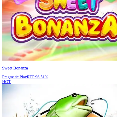
Sweet Bonanza
Pragmatic Play
RTP
96.51
%
HOT