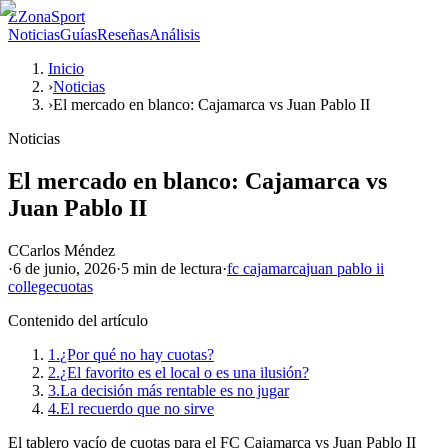
Z
ZonaSport
Noticias
Guías
Reseñas
Análisis
Inicio
›
Noticias
›
El mercado en blanco: Cajamarca vs Juan Pablo II
Noticias
El mercado en blanco: Cajamarca vs
Juan Pablo II
C
Carlos Méndez
·
6 de junio, 2026
·
5 min
de lectura
·
fc cajamarca
juan pablo ii
college
cuotas
Contenido del artículo
1.
¿Por qué no hay cuotas?
2.
¿El favorito es el local o es una ilusión?
3.
La decisión más rentable es no jugar
4.
El recuerdo que no sirve
El tablero vacío de cuotas para el FC Cajamarca vs Juan Pablo II