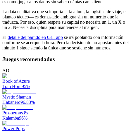
es como jugar a los dados sin saber cuántas caras tiene.
La data cualitativa que sí importa —la altura, la logística de viaje, el
planteo táctico— es demasiado ambigua sin un numerito que la
traduzca. Por eso, quien respete su capital no necesita un 1, un X o
un 2. Necesita disciplina para mantenerse al margen.
El
detalle del partido en 0311app
se irá poblando con información
conforme se acerque la hora. Pero la decisión de no apostar antes del
minuto 1 sigue siendo la única que se sostiene sin números.
Juegos recomendados
AD
Book of Azure
Tom Horn
95
%
Mystic Shaman
Habanero
96.83
%
Prosperous 8s
Kalamba
96
%
Power Pops