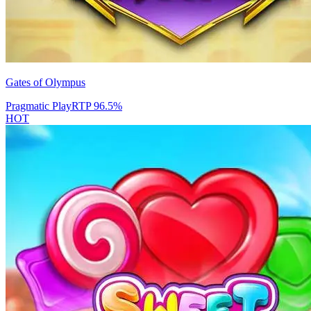
Gates of Olympus
Pragmatic Play
RTP
96.5
%
HOT