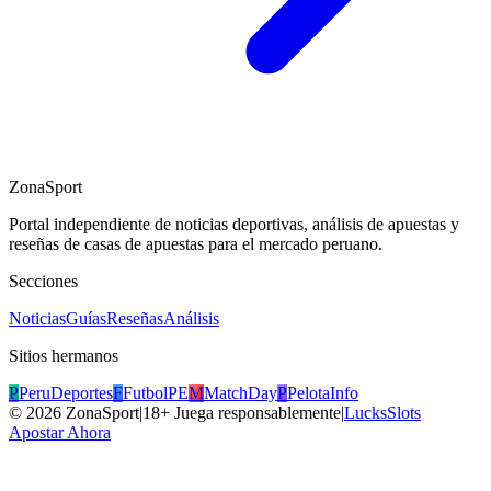
ZonaSport
Portal independiente de noticias deportivas, análisis de apuestas y
reseñas de casas de apuestas para el mercado peruano.
Secciones
Noticias
Guías
Reseñas
Análisis
Sitios hermanos
P
PeruDeportes
F
FutbolPE
M
MatchDay
P
PelotaInfo
©
2026
ZonaSport
|
18+ Juega responsablemente
|
LucksSlots
Apostar Ahora