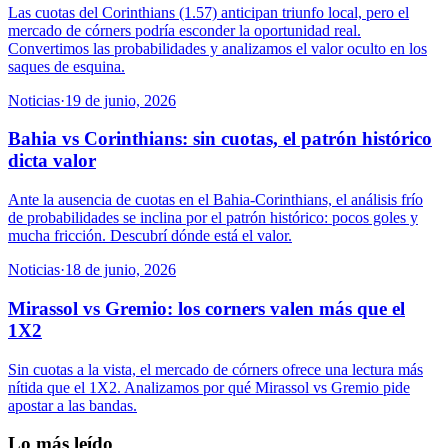
Las cuotas del Corinthians (1.57) anticipan triunfo local, pero el
mercado de córners podría esconder la oportunidad real.
Convertimos las probabilidades y analizamos el valor oculto en los
saques de esquina.
Noticias
·
19 de junio, 2026
Bahia vs Corinthians: sin cuotas, el patrón histórico
dicta valor
Ante la ausencia de cuotas en el Bahia-Corinthians, el análisis frío
de probabilidades se inclina por el patrón histórico: pocos goles y
mucha fricción. Descubrí dónde está el valor.
Noticias
·
18 de junio, 2026
Mirassol vs Gremio: los corners valen más que el
1X2
Sin cuotas a la vista, el mercado de córners ofrece una lectura más
nítida que el 1X2. Analizamos por qué Mirassol vs Gremio pide
apostar a las bandas.
Lo más leído