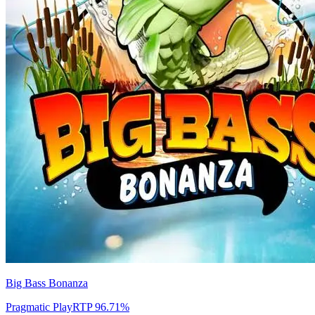
Big Bass Bonanza
Pragmatic Play
RTP
96.71
%