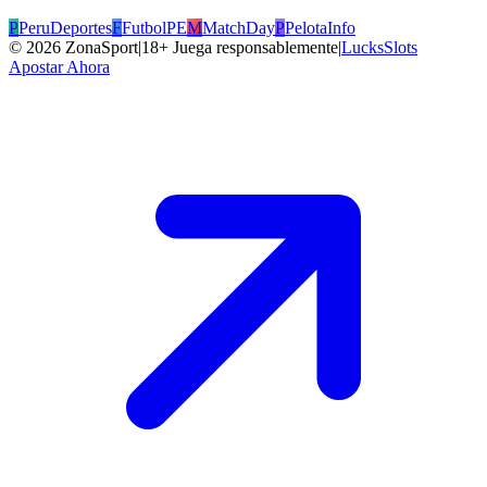
P
PeruDeportes
F
FutbolPE
M
MatchDay
P
PelotaInfo
©
2026
ZonaSport
|
18+ Juega responsablemente
|
LucksSlots
Apostar Ahora