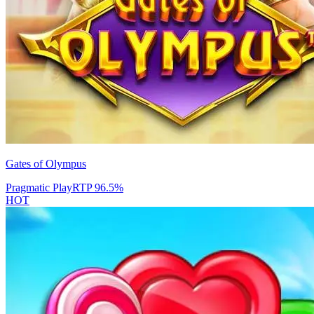
Gates of Olympus
Pragmatic Play
RTP
96.5
%
HOT