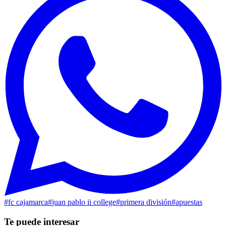
#
fc cajamarca
#
juan pablo ii college
#
primera división
#
apuestas
Te puede interesar