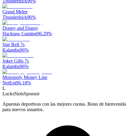
Thunderkick
96
%
Grand Melee
Thunderkick
96
%
Donny and Danny
Hacksaw Gaming
96.29
%
Star Bell 7s
Kalamba
96
%
Joker Gifts 7s
Kalamba
96
%
Monopoly Money Line
NetEnt
96.18
%
L
LucksSlots
Sponsor
Apuestas deportivas con las mejores cuotas. Bono de bienvenida
para nuevos usuarios.