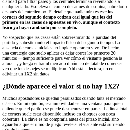
claridad para filtrar pases y los centrales terminan reventándola a
cualquier lado. Eso eleva el conteo de saques de esquina, sobre todo
después del entretiempo. El detalle que nadie mira es ese:
los
corners del segundo tiempo cotizan casi igual que los del
primero en las casas de apuestas en vivo, aunque el contexto
físico ya haya cambiado por completo.
Yo sospecho que las casas están sobreestimando la paridad del
partido y subestimando el impacto físico del segundo tiempo. La
ausencia de cuotas iniciales no impide operar en vivo. De hecho,
una estrategia que suelo aplicar es dejar correr los primeros 20
minutos —tiempo suficiente para ver cómo el visitante gestiona la
altura—, y luego entrar al mercado dinámico de total de corners si
veo que los despejes se multiplican. Ahí está la lectura, no en
adivinar un 1X2 sin datos.
¿Dónde aparece el valor si no hay 1X2?
Muchos apostadores se quedan paralizados cuando falta el mercado
clásico. En mi opinión, esa inmovilidad es una ventana para quien
entiende que el partido se puede desmenuzar en partes. La línea total
de corners suele estar disponible incluso en choques con poca
cobertura. La clave es no comprarla antes del pitazo inicial, sino
aguardar a que el ritmo de juego revele si el visitante está sufriendo
más de la cuenta.