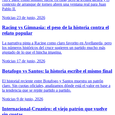
contexto de arranque de torneo abren una ventana real para Juan
Pablo II.
Noticias
·
23 de junio, 2026
Racing vs Gimnasia: el peso de la historia contra el
relato popular
La narrativa pinta a Racing como claro favorito en Avellaneda, pero
los números históricos del cruce sugieren un partido mucho más
ajustado de lo que el hincha imagina.
Noticias
·
17 de junio, 2026
Botafogo vs Santos: la historia escribe el mismo final
El historial reciente entre Botafogo y Santos muestra un patrón
claro. Sin cuotas oficiales, analizamos dónde está el valor en base a
la tendencia que se repite partido a partido.
Noticias
·
9 de junio, 2026
Internacional-Cruzeiro: el viejo patrón que vuelve
sin cuotas