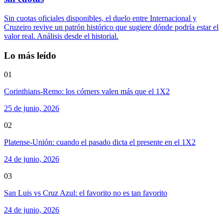
Sin cuotas oficiales disponibles, el duelo entre Internacional y
Cruzeiro revive un patrón histórico que sugiere dónde podría estar el
valor real. Análisis desde el historial.
Lo más leído
01
Corinthians-Remo: los córners valen más que el 1X2
25 de junio, 2026
02
Platense-Unión: cuando el pasado dicta el presente en el 1X2
24 de junio, 2026
03
San Luis vs Cruz Azul: el favorito no es tan favorito
24 de junio, 2026