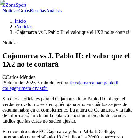
Z
ZonaSport
Noticias
Guías
Reseñas
Análisis
Inicio
›
Noticias
›
Cajamarca vs J. Pablo II: el valor que el 1X2 no te contará
Noticias
Cajamarca vs J. Pablo II: el valor que el
1X2 no te contará
C
Carlos Méndez
·
5 de junio, 2026
·
5 min
de lectura
·
fc cajamarca
juan pablo ii
college
primera división
Sin cuotas oficiales para el Cajamarca-Juan Pablo II College, el
verdadero valor no está en quién gana sino en cuántos saques de
esquina habrá en el complemento. La altura de Cajamarca y la falta
de información inclinan la balanza hacia un mercado de corners
tardíos que las casas no suelen ajustar.
El encuentro entre FC Cajamarca y Juan Pablo II College,
programado para el sábado 18 de julio a las 20:00, aparece sin