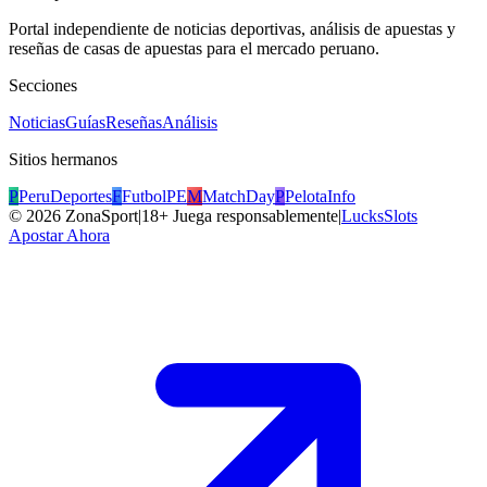
Portal independiente de noticias deportivas, análisis de apuestas y
reseñas de casas de apuestas para el mercado peruano.
Secciones
Noticias
Guías
Reseñas
Análisis
Sitios hermanos
P
PeruDeportes
F
FutbolPE
M
MatchDay
P
PelotaInfo
©
2026
ZonaSport
|
18+ Juega responsablemente
|
LucksSlots
Apostar Ahora