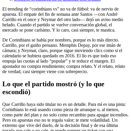
El trending de “corinthians vs” no va de fútbol: va de nervio de
apuesta. El empate del fin de semana ante Santos —con André
Carrillo en el once y Neymar del otro lado— dejó un aviso medio
helado. Cuando el partido se vuelve conversación global, el
mercado se pone carísimo. Y lo caro, casi siempre, te mastica.
De Corinthians se habla por nombres, porque es lo más directo.
Carrillo, por el guiño peruano. Memphis Depay, por ese imán de
cámara; y Neymar, claro, porque sigue moviendo clics como si el
calendario se hubiera quedado en 2016. El lío es que todo eso
empuja las cuotas al lado “popular” y te reduce el margen. El
apostador no compra rendimiento; compra relato. Y el relato, relato
de verdad, casi siempre viene con sobreprecio.
Lo que el partido mostró (y lo que
escondió)
Que Carrillo haya sido titular no es un detalle. Para mí es una pista:
Corinthians lo está usando como pieza de arranque o, al menos,
como parte del plan y no solo como recambio para apagar incendios.
Pero en apuestas eso no te regala valor; te mete volatilidad. Un
extremo que vive del duelo, de la decisión final y de esa última
jugada que sale o no sale, te puede romper un ticket con una