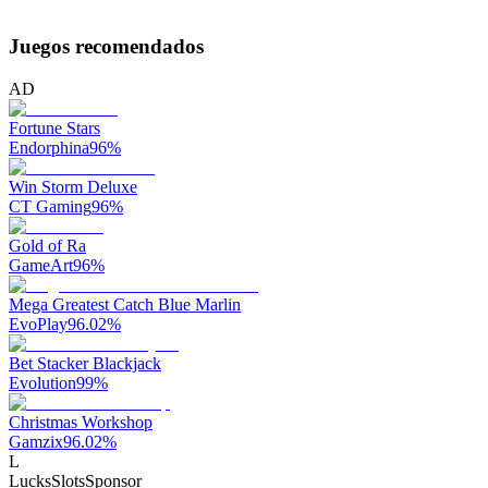
Juegos recomendados
AD
Fortune Stars
Endorphina
96
%
Win Storm Deluxe
CT Gaming
96
%
Gold of Ra
GameArt
96
%
Mega Greatest Catch Blue Marlin
EvoPlay
96.02
%
Bet Stacker Blackjack
Evolution
99
%
Christmas Workshop
Gamzix
96.02
%
L
LucksSlots
Sponsor