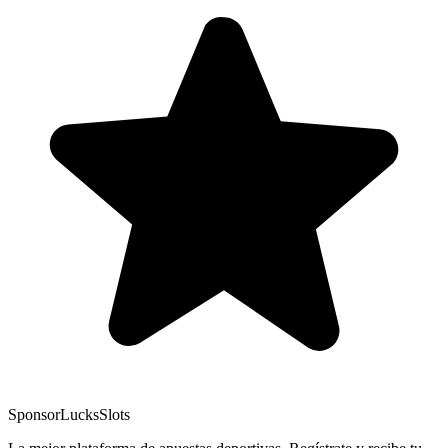
Sponsor
LucksSlots