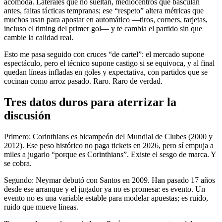
acomoda. Laterales que no sueltan, mediocentros que basculan
antes, faltas tácticas tempranas; ese “respeto” altera métricas que
muchos usan para apostar en automático —tiros, corners, tarjetas,
incluso el timing del primer gol— y te cambia el partido sin que
cambie la calidad real.
Esto me pasa seguido con cruces “de cartel”: el mercado supone
espectáculo, pero el técnico supone castigo si se equivoca, y al final
quedan líneas infladas en goles y expectativa, con partidos que se
cocinan como arroz pasado. Raro. Raro de verdad.
Tres datos duros para aterrizar la
discusión
Primero: Corinthians es bicampeón del Mundial de Clubes (2000 y
2012). Ese peso histórico no paga tickets en 2026, pero sí empuja a
miles a jugarlo “porque es Corinthians”. Existe el sesgo de marca. Y
se cobra.
Segundo: Neymar debutó con Santos en 2009. Han pasado 17 años
desde ese arranque y el jugador ya no es promesa: es evento. Un
evento no es una variable estable para modelar apuestas; es ruido,
ruido que mueve líneas.