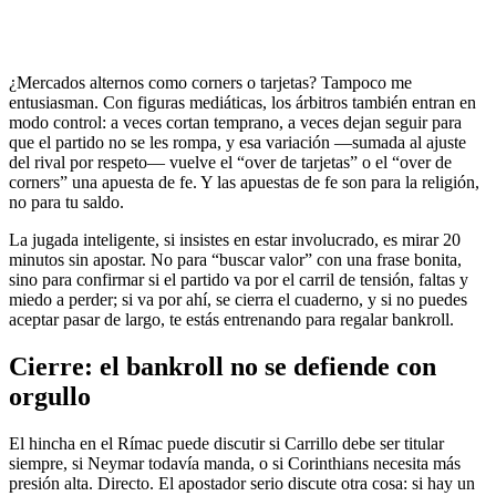
¿Mercados alternos como corners o tarjetas? Tampoco me
entusiasman. Con figuras mediáticas, los árbitros también entran en
modo control: a veces cortan temprano, a veces dejan seguir para
que el partido no se les rompa, y esa variación —sumada al ajuste
del rival por respeto— vuelve el “over de tarjetas” o el “over de
corners” una apuesta de fe. Y las apuestas de fe son para la religión,
no para tu saldo.
La jugada inteligente, si insistes en estar involucrado, es mirar 20
minutos sin apostar. No para “buscar valor” con una frase bonita,
sino para confirmar si el partido va por el carril de tensión, faltas y
miedo a perder; si va por ahí, se cierra el cuaderno, y si no puedes
aceptar pasar de largo, te estás entrenando para regalar bankroll.
Cierre: el bankroll no se defiende con
orgullo
El hincha en el Rímac puede discutir si Carrillo debe ser titular
siempre, si Neymar todavía manda, o si Corinthians necesita más
presión alta. Directo. El apostador serio discute otra cosa: si hay un