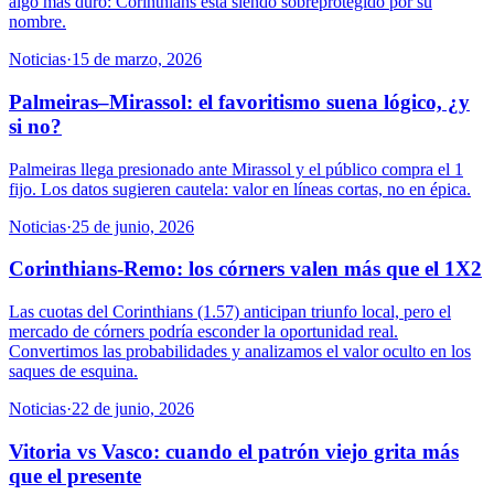
algo más duro: Corinthians está siendo sobreprotegido por su
nombre.
Noticias
·
15 de marzo, 2026
Palmeiras–Mirassol: el favoritismo suena lógico, ¿y
si no?
Palmeiras llega presionado ante Mirassol y el público compra el 1
fijo. Los datos sugieren cautela: valor en líneas cortas, no en épica.
Noticias
·
25 de junio, 2026
Corinthians-Remo: los córners valen más que el 1X2
Las cuotas del Corinthians (1.57) anticipan triunfo local, pero el
mercado de córners podría esconder la oportunidad real.
Convertimos las probabilidades y analizamos el valor oculto en los
saques de esquina.
Noticias
·
22 de junio, 2026
Vitoria vs Vasco: cuando el patrón viejo grita más
que el presente