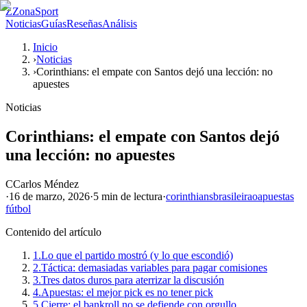
Z
ZonaSport
Noticias
Guías
Reseñas
Análisis
Inicio
›
Noticias
›
Corinthians: el empate con Santos dejó una lección: no
apuestes
Noticias
Corinthians: el empate con Santos dejó
una lección: no apuestes
C
Carlos Méndez
·
16 de marzo, 2026
·
5 min
de lectura
·
corinthians
brasileirao
apuestas
fútbol
Contenido del artículo
1.
Lo que el partido mostró (y lo que escondió)
2.
Táctica: demasiadas variables para pagar comisiones
3.
Tres datos duros para aterrizar la discusión
4.
Apuestas: el mejor pick es no tener pick
5.
Cierre: el bankroll no se defiende con orgullo