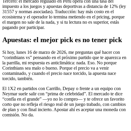
Tercero: el mercado regulado en Perú opera con una tasa del
impuesto a los juegos y apuestas deportivas a distancia de 12% (ley
31557 y normas asociadas). Traducción: hay más costo en el
ecosistema y el operador lo termina metiendo en el pricing, porque
el margen no sale de la nada, y si tu lectura no es superior, estás
pagando por participar.
Apuestas: el mejor pick es no tener pick
Si hoy, lunes 16 de marzo de 2026, me preguntas qué hacer con
“corinthians vs” pensando en el próximo partido que te aparezca en
la parrilla, mi respuesta es anticlimática: nada. Eso. No porque
Corinthians sea malo o bueno. Porque el precio va a venir
contaminado, y cuando el precio nace torcido, la apuesta nace
torcido, también.
El 1X2 en partidos con Carrillo, Depay o frente a un equipo con
Neymar suele salir con “prima de celebridad”. El mercado te dice
“confía en el grande” —yo no lo compro— y te ofrece un favorito
corto que no refleja el riesgo real de un juego trabado, con cambios
de plan y con final incierto. Apostar ahí es aceptar una moneda con
comisión. No da.