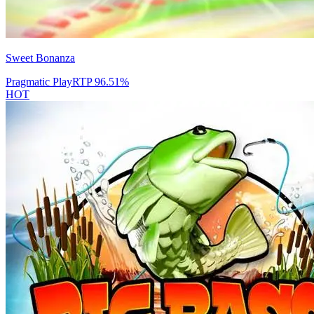
Sweet Bonanza
Pragmatic Play
RTP
96.51
%
HOT